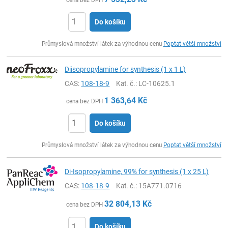
Do košíku
ks
Průmyslová množství látek za výhodnou cenu
Poptat větší množství
Diisopropylamine for synthesis (1 x 1 L)
CAS:
108-18-9
Kat. č.
: LC-10625.1
1 363,64
Kč
cena bez DPH
Do košíku
ks
Průmyslová množství látek za výhodnou cenu
Poptat větší množství
Di-Isopropylamine, 99% for synthesis (1 x 25 L)
CAS:
108-18-9
Kat. č.
: 15A771.0716
32 804,13
Kč
cena bez DPH
Do košíku