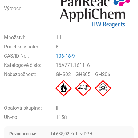
Výrobce:
Množství:
1 L
Počet ks v balení:
6
CAS/ID No.:
108-18-9
Katalogové číslo:
15A771.1611_6
Nebezpečnost:
GHS02
GHS05
GHS06
Obalová skupina:
II
UN-no:
1158
Původní cena:
14 638,02
Kč
bez DPH