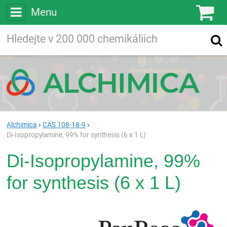
Menu
Ko
Vyhledávejte
Vyhledávání
ve více než
200 000
chemických látkách
Hledej
Alchimica
CAS 108-18-9
Di-Isopropylamine, 99% for synthesis (6 x 1 L)
Di-Isopropylamine, 99%
for synthesis (6 x 1 L)
Pan