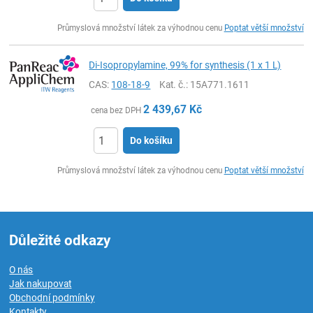
ks
Průmyslová množství látek za výhodnou cenu
Poptat větší množství
Di-Isopropylamine, 99% for synthesis (1 x 1 L)
CAS:
108-18-9
Kat. č.
: 15A771.1611
2 439,67
Kč
cena bez DPH
Do košíku
ks
Průmyslová množství látek za výhodnou cenu
Poptat větší množství
Důležité odkazy
O nás
Jak nakupovat
Obchodní podmínky
Kontakty