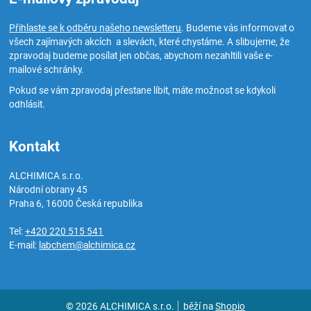
Přihlaste se k odběru našeho newsletteru
. Budeme vás informovat o
všech zajímavých akcích a slevách, které chystáme. A slibujeme, že
zpravodaj budeme posílat jen občas, abychom nezahltili vaše e-
mailové schránky.
Pokud se vám zpravodaj přestane líbit, máte možnost se kdykoli
odhlásit.
Kontakt
ALCHIMICA s.r.o.
Národní obrany 45
Praha 6
,
16000
Česká republika
Tel:
+420 220 515 541
E-mail:
labchem@alchimica.cz
© 2026 ALCHIMICA s.r.o.
běží na
Shopio