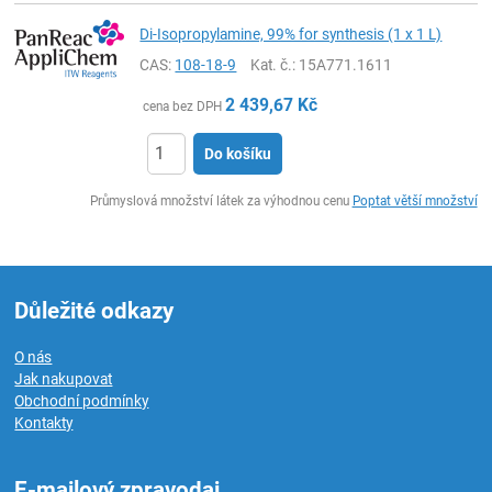
Di-Isopropylamine, 99% for synthesis (1 x 1 L)
CAS:
108-18-9
Kat. č.
: 15A771.1611
2 439,67
Kč
cena bez DPH
Do košíku
ks
Průmyslová množství látek za výhodnou cenu
Poptat větší množství
Důležité odkazy
O nás
Jak nakupovat
Obchodní podmínky
Kontakty
E-mailový zpravodaj