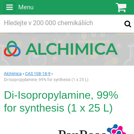
Menu
Ko
Vyhledávejte
Vyhledávání
ve více než
200 000
chemických látkách
Hledej
Alchimica
CAS 108-18-9
Di-Isopropylamine, 99% for synthesis (1 x 25 L)
Di-Isopropylamine, 99%
for synthesis (1 x 25 L)
Pan