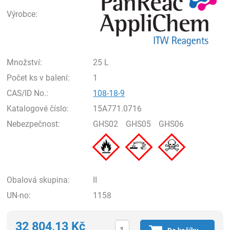
Výrobce:
Množství:
25 L
Počet ks v balení:
1
CAS/ID No.:
108-18-9
Katalogové číslo:
15A771.0716
Nebezpečnost:
GHS02
GHS05
GHS06
Obalová skupina:
II
UN-no:
1158
32 804,13
Kč