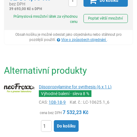
Do košíku
bez DPH
39 693,00
Kč
s DPH
ks
Průmyslová množství látek za výhodnou
Poptat větší množství
cenu
Obsah košíku je možné odeslat jako objednávku nebo stáhnout pro
pozdější použití.
Více o způsobech objednání
.
Alternativní produkty
Diisopropylamine for synthesis (6 x 1 L)
Výhodné balení - sleva
8 %
CAS:
108-18-9
Kat. č.
: LC-10625.1_6
7 532,23
Kč
cena bez DPH
Do košíku
ks