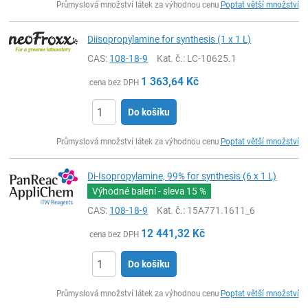
Průmyslová množství látek za výhodnou cenu
Poptat větší množství
Diisopropylamine for synthesis (1 x 1 L)
CAS:
108-18-9
Kat. č.
: LC-10625.1
1 363,64
Kč
cena bez DPH
Do košíku
ks
Průmyslová množství látek za výhodnou cenu
Poptat větší množství
Di-Isopropylamine, 99% for synthesis (6 x 1 L)
Výhodné balení - sleva
15 %
CAS:
108-18-9
Kat. č.
: 15A771.1611_6
12 441,32
Kč
cena bez DPH
Do košíku
ks
Průmyslová množství látek za výhodnou cenu
Poptat větší množství