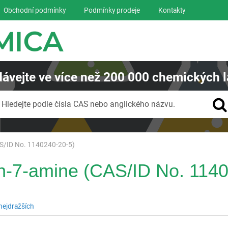
Obchodní podmínky
Podmínky prodeje
Kontakty
ávejte
ve více než
200 000
chemických l
Vyhledávání
Hledejte podle čísla CAS nebo anglického názvu.
AS/ID No. 1140240-20-5)
din-7-amine (CAS/ID No. 114
nejdražších