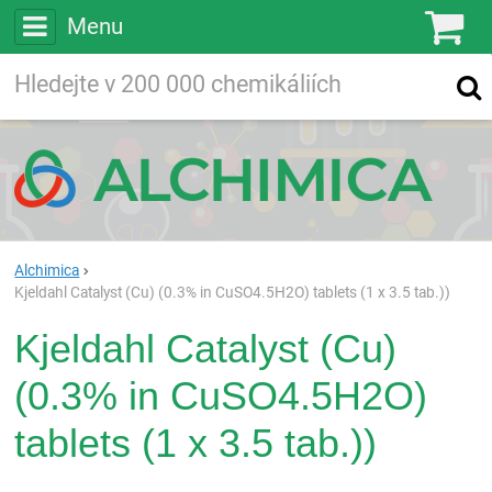
Menu
Ko
Vyhledávejte
Vyhledávání
ve více než
200 000
chemických látkách
Hledej
Alchimica
Kjeldahl Catalyst (Cu) (0.3% in CuSO4.5H2O) tablets (1 x 3.5 tab.))
Kjeldahl Catalyst (Cu)
(0.3% in CuSO4.5H2O)
tablets (1 x 3.5 tab.))