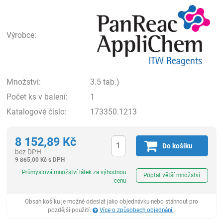
Pan
Výrobce:
Množství:
3.5 tab.)
Počet ks v balení:
1
Katalogové číslo:
173350.1213
8 152,89
Kč
Do košíku
bez DPH
9 865,00
Kč
s DPH
ks
Průmyslová množství látek za výhodnou
Poptat větší množství
cenu
Obsah košíku je možné odeslat jako objednávku nebo stáhnout pro
pozdější použití.
Více o způsobech objednání
.