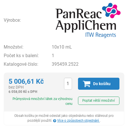
Pan
Výrobce:
Množství:
10x10 mL
Počet ks v balení:
1
Katalogové číslo:
395459.2522
5 006,61
Kč
Do košíku
bez DPH
6 058,00
Kč
s DPH
ks
Průmyslová množství látek za výhodnou
Poptat větší množství
cenu
Obsah košíku je možné odeslat jako objednávku nebo stáhnout pro
pozdější použití.
Více o způsobech objednání
.