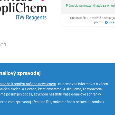
Průmyslová množství látek za výho
Obsah košíku je možné odeslat j
použití.
Více
211
mailový zpravodaj
laste se k odběru našeho newsletteru
. Budeme vás informovat o všech
mavých akcích a slevách, které chystáme. A slibujeme, že zpravodaj
me posílat jen občas, abychom nezahltili vaše e-mailové schránky.
d se vám zpravodaj přestane líbit, máte možnost se kdykoli odhlásit.