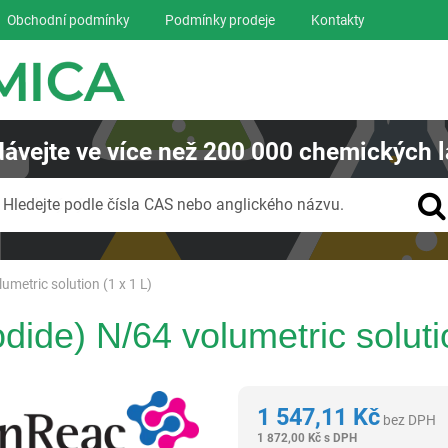
Obchodní podmínky
Podmínky prodeje
Kontakty
ávejte
ve více než
200 000
chemických l
Vyhledávání
Hledejte podle čísla CAS nebo anglického názvu.
umetric solution (1 x 1 L)
odide) N/64 volumetric soluti
Panreac AppliChem
1 547,11
Kč
bez DPH
1 872,00
Kč
s DPH