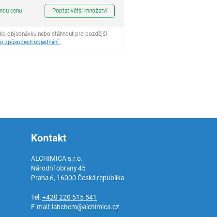
ks
dnou cenu
Poptat větší množství
ako objednávku nebo stáhnout pro pozdější
 o způsobech objednání
.
Kontakt
ALCHIMICA s.r.o.
Národní obrany 45
Praha 6
,
16000
Česká republika
Tel:
+420 220 515 541
E-mail:
labchem@alchimica.cz