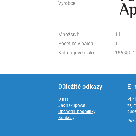
Výrobce:
Množství:
1 L
Počet ks v balení:
1
Katalogové číslo:
186880.1
Důležité odkazy
E-
O nás
Přih
Jak nakupovat
zají
Obchodní podmínky
bude
Kontakty
Poku