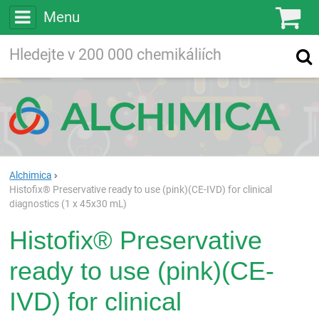
Menu
Ko
Vyhledávejte
Vyhledávání
ve více než
200 000
chemických látkách
Hledej
Alchimica
Histofix® Preservative ready to use (pink)(CE-IVD) for clinical
diagnostics (1 x 45x30 mL)
Histofix® Preservative
ready to use (pink)(CE-
IVD) for clinical