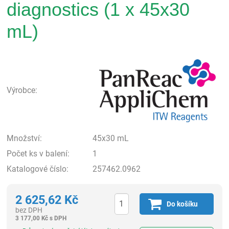
diagnostics (1 x 45x30
mL)
Pan
Výrobce:
Množství:
45x30 mL
Počet ks v balení:
1
Katalogové číslo:
257462.0962
2 625,62
Kč
Do košíku
bez DPH
3 177,00
Kč
s DPH
ks