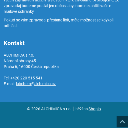
všech zajímavých akcích a slevách, které chystáme. A slibujeme, že
zpravodaj budeme posílat jen občas, abychom nezahltili vaše e-
mailové schránky.
Pokud se vám zpravodaj přestane líbit, máte možnost se kdykoli
odhlásit.
Kontakt
ALCHIMICA s.r.o.
Národní obrany 45
Praha 6
,
16000
Česká republika
Tel:
+420 220 515 541
E-mail:
labchem@alchimica.cz
© 2026 ALCHIMICA s.r.o.
běží na
Shopio
Naho