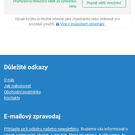
Průmyslová množství látek za výhodnou
Poptat větší množství
cenu
Obsah košíku je možné odeslat jako objednávku nebo stáhnout pro
pozdější použití.
Více o způsobech objednání
.
Důležité odkazy
O nás
Jak nakupovat
Obchodní podmínky
Kontakty
E-mailový zpravodaj
Přihlaste se k odběru našeho newsletteru
. Budeme vás informovat o