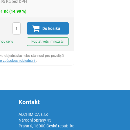
,95
Kč
bez DPH
91
Kč
(
14.99
%)
H
Do košíku
ks
dnou cenu
Poptat větší množství
ako objednávku nebo stáhnout pro pozdější
 o způsobech objednání
.
Kontakt
ALCHIMICA s.r.o.
Národní obrany 45
Praha 6
,
16000
Česká republika