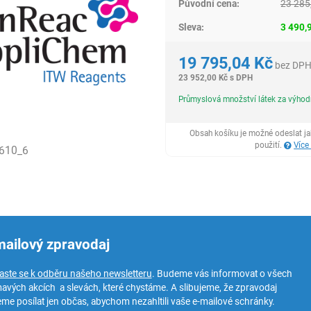
Původní cena:
23 285
Sleva:
3 490,
19 795,04
Kč
bez DP
23 952,00
Kč
s DPH
Průmyslová množství látek za výho
Obsah košíku je možné odeslat j
použití.
Více
610_6
mailový zpravodaj
laste se k odběru našeho newsletteru
. Budeme vás informovat o všech
mavých akcích a slevách, které chystáme. A slibujeme, že zpravodaj
me posílat jen občas, abychom nezahltili vaše e-mailové schránky.