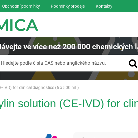
Obchodní podmínky
Podmínky prodeje
Kontakty
ávejte
ve více než
200 000
chemických l
Vyhledávání
Hledejte podle čísla CAS nebo anglického názvu.
-IVD) for clinical diagnostics (6 x 500 mL)
in solution (CE-IVD) for clin
Panreac AppliChem