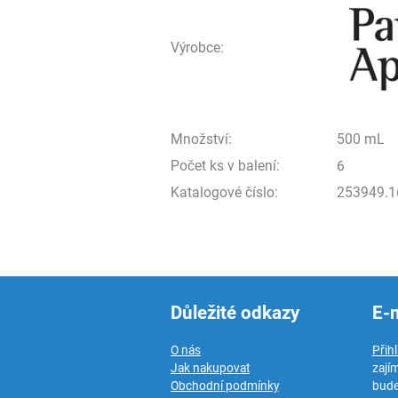
Výrobce:
Množství:
500 mL
Počet ks v balení:
6
Katalogové číslo:
253949.1
Důležité odkazy
E-
O nás
Přih
Jak nakupovat
zají
Obchodní podmínky
bude