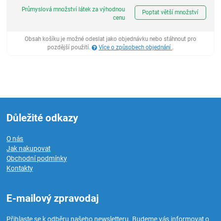
ks
Průmyslová množství látek za výhodnou
Poptat větší množství
cenu
Obsah košíku je možné odeslat jako objednávku nebo stáhnout pro
pozdější použití.
Více o způsobech objednání
.
Důležité odkazy
O nás
Jak nakupovat
Obchodní podmínky
Kontakty
E-mailový zpravodaj
Přihlaste se k odběru našeho newsletteru
. Budeme vás informovat o