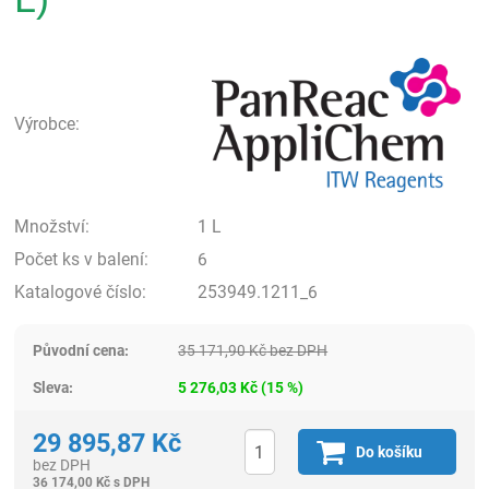
Pan
Výrobce:
Množství:
1 L
Počet ks v balení:
6
Katalogové číslo:
253949.1211_6
Původní cena:
35 171,90
Kč
bez DPH
Sleva:
5 276,03
Kč
(
15
%)
29 895,87
Kč
Do košíku
bez DPH
36 174,00
Kč
s DPH