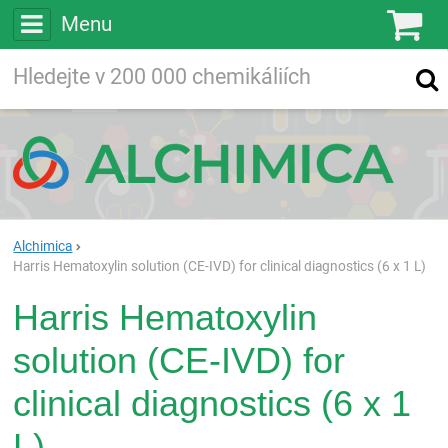
Menu
Ko
Vyhledávejte
Vyhledávání
ve více než
200 000
chemických látkách
Hledej
Alchimica
Harris Hematoxylin solution (CE-IVD) for clinical diagnostics (6 x 1 L)
Harris Hematoxylin
solution (CE-IVD) for
clinical diagnostics (6 x 1
L)