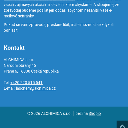
všech zajímavých akcích a slevách, které chystáme. A slibujeme, že
zpravodaj budeme posílat jen občas, abychom nezahltili vaše e-
mailové schránky.
Pokud se vám zpravodaj přestane líbit, máte možnost se kdykoli
odhlásit.
Kontakt
ALCHIMICA s.r.o.
Národní obrany 45
Praha 6
,
16000
Česká republika
Tel:
+420 220 515 541
E-mail:
labchem@alchimica.cz
© 2026 ALCHIMICA s.r.o.
běží na
Shopio
Naho