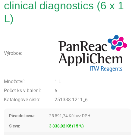
clinical diagnostics (6 x 1
L)
Pan
Výrobce:
Množství:
1 L
Počet ks v balení:
6
Katalogové číslo:
251338.1211_6
Původní cena:
25 591,74
Kč
bez DPH
Sleva:
3 838,02
Kč
(
15
%)