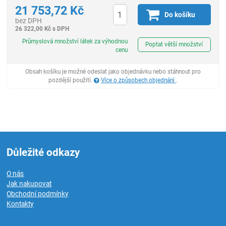
21 753,72
Kč
Do košíku
bez DPH
26 322,00
Kč
s DPH
ks
Průmyslová množství látek za výhodnou
Poptat větší množství
cenu
Obsah košíku je možné odeslat jako objednávku nebo stáhnout pro
pozdější použití.
Více o způsobech objednání
.
Důležité odkazy
O nás
Jak nakupovat
Obchodní podmínky
Kontakty