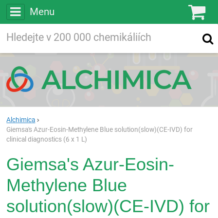
Menu
Ko
Vyhledávejte
Vyhledávání
ve více než
200 000
chemických látkách
Hledej
Alchimica
Giemsa's Azur-Eosin-Methylene Blue solution(slow)(CE-IVD) for
clinical diagnostics (6 x 1 L)
Giemsa's Azur-Eosin-
Methylene Blue
solution(slow)(CE-IVD) for