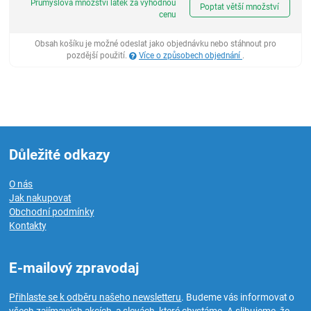
Průmyslová množství látek za výhodnou
Poptat větší množství
cenu
Obsah košíku je možné odeslat jako objednávku nebo stáhnout pro
pozdější použití.
Více o způsobech objednání
.
Důležité odkazy
O nás
Jak nakupovat
Obchodní podmínky
Kontakty
E-mailový zpravodaj
Přihlaste se k odběru našeho newsletteru
. Budeme vás informovat o