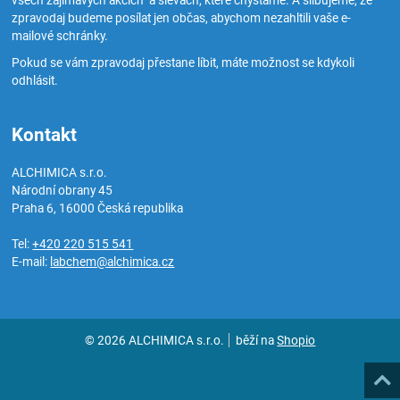
všech zajímavých akcích a slevách, které chystáme. A slibujeme, že
zpravodaj budeme posílat jen občas, abychom nezahltili vaše e-
mailové schránky.
Pokud se vám zpravodaj přestane líbit, máte možnost se kdykoli
odhlásit.
Kontakt
ALCHIMICA s.r.o.
Národní obrany 45
Praha 6
,
16000
Česká republika
Tel:
+420 220 515 541
E-mail:
labchem@alchimica.cz
© 2026 ALCHIMICA s.r.o.
běží na
Shopio
Naho