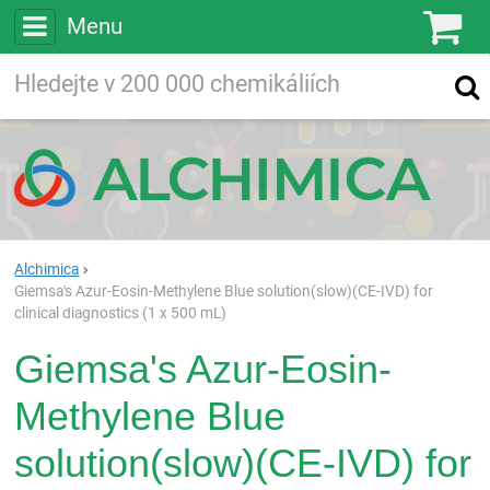
Menu
Ko
Vyhledávejte
Vyhledávání
ve více než
200 000
chemických látkách
Hledej
Alchimica
Giemsa's Azur-Eosin-Methylene Blue solution(slow)(CE-IVD) for
clinical diagnostics (1 x 500 mL)
Giemsa's Azur-Eosin-
Methylene Blue
solution(slow)(CE-IVD) for