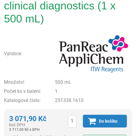
clinical diagnostics (1 x
500 mL)
Pan
Výrobce:
Množství:
500 mL
Počet ks v balení:
1
Katalogové číslo:
251338.1610
3 071,90
Kč
Do košíku
bez DPH
3 717,00
Kč
s DPH
ks