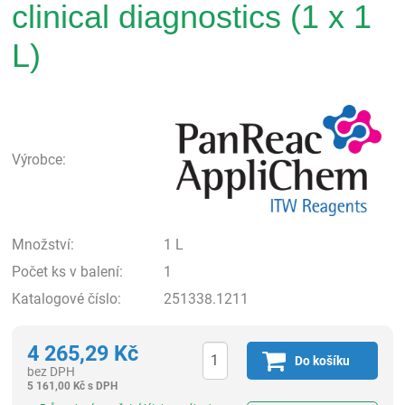
clinical diagnostics (1 x 1
L)
Pan
Výrobce:
Množství:
1 L
Počet ks v balení:
1
Katalogové číslo:
251338.1211
4 265,29
Kč
Do košíku
bez DPH
5 161,00
Kč
s DPH
ks