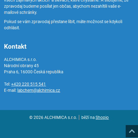
všech zajímavých akcích a slevách, které chystáme. A slibujeme, že
zpravodaj budeme posílat jen občas, abychom nezahltili vaše e-
mailové schránky.
Pokud se vám zpravodaj přestane líbit, máte možnost se kdykoli
odhlásit.
Kontakt
ALCHIMICA s.r.o.
Národní obrany 45
Praha 6
,
16000
Česká republika
Tel:
+420 220 515 541
E-mail:
labchem@alchimica.cz
© 2026 ALCHIMICA s.r.o.
běží na
Shopio
Naho