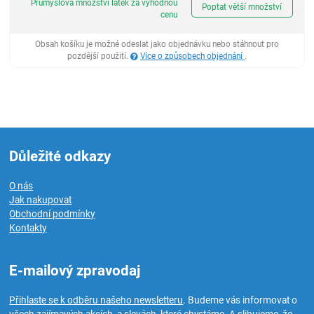
Průmyslová množství látek za výhodnou
Poptat větší množství
cenu
Obsah košíku je možné odeslat jako objednávku nebo stáhnout pro
pozdější použití.
Více o způsobech objednání
.
Důležité odkazy
O nás
Jak nakupovat
Obchodní podmínky
Kontakty
E-mailový zpravodaj
Přihlaste se k odběru našeho newsletteru
. Budeme vás informovat o