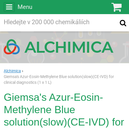
Menu
Ko
Vyhledávejte
Vyhledávání
ve více než
200 000
chemických látkách
Hledej
Alchimica
Giemsa's Azur-Eosin-Methylene Blue solution(slow)(CE-IVD) for
clinical diagnostics (1 x 1 L)
Giemsa's Azur-Eosin-
Methylene Blue
solution(slow)(CE-IVD) for