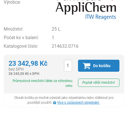
Výrobce:
Množství:
25 L
Počet ks v balení:
1
Katalogové číslo:
214632.0716
23 342,98
Kč
Do košíku
bez DPH
28 245,00
Kč
s DPH
ks
Průmyslová množství látek za výhodnou
Poptat větší množství
cenu
Obsah košíku je možné odeslat jako objednávku nebo stáhnout pro
pozdější použití.
Více o způsobech objednání
.