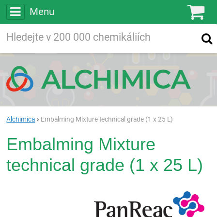
Menu
Ko
Vyhledávejte
Vyhledávání
ve více než
200 000
chemických látkách
Hledej
Alchimica
Embalming Mixture technical grade (1 x 25 L)
Embalming Mixture
technical grade (1 x 25 L)
Pan