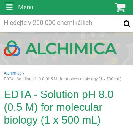
Menu
Ko
Vyhledávejte
Vyhledávání
ve více než
200 000
chemických látkách
Hledej
Alchimica
EDTA - Solution pH 8.0 (0.5 M) for molecular biology (1 x 500 mL)
EDTA - Solution pH 8.0
(0.5 M) for molecular
biology (1 x 500 mL)