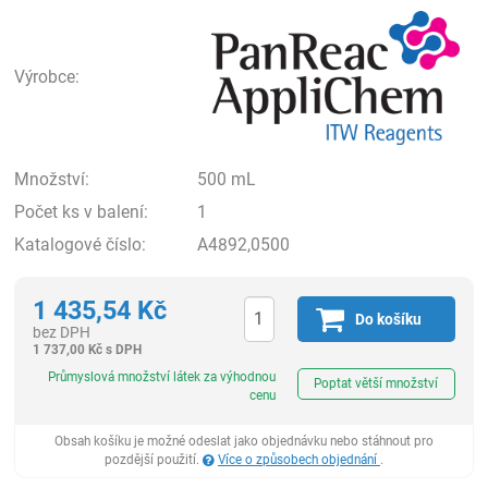
Pan
Výrobce:
Množství:
500 mL
Počet ks v balení:
1
Katalogové číslo:
A4892,0500
1 435,54
Kč
Do košíku
bez DPH
1 737,00
Kč
s DPH
ks
Průmyslová množství látek za výhodnou
Poptat větší množství
cenu
Obsah košíku je možné odeslat jako objednávku nebo stáhnout pro
pozdější použití.
Více o způsobech objednání
.