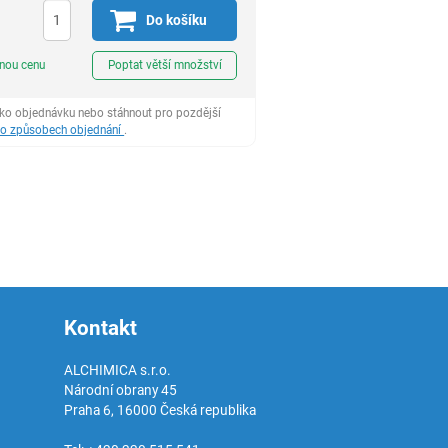
Do košíku
ks
dnou cenu
Poptat větší množství
ako objednávku nebo stáhnout pro pozdější
 o způsobech objednání
.
Kontakt
ALCHIMICA s.r.o.
Národní obrany 45
Praha 6
,
16000
Česká republika