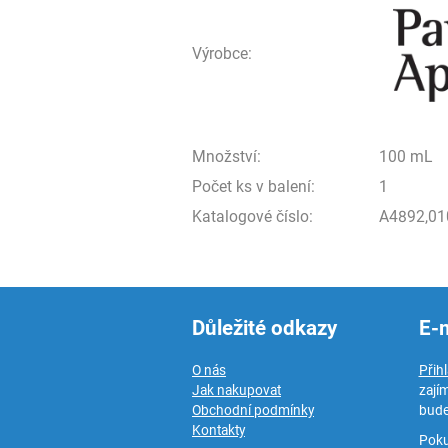
Výrobce:
Množství:
100 mL
Počet ks v balení:
1
Katalogové číslo:
A4892,01
Důležité odkazy
E-
O nás
Přih
Jak nakupovat
zají
Obchodní podmínky
bude
Kontakty
Poku