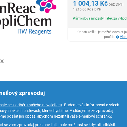
1 004,13
Kč
bez DPH
1 215,00
Kč
s DPH
Průmyslová množství látek za výho
Obsah košíku je možné odeslat j
použití.
Více
00
mailový zpravodaj
laste se k odběru našeho newsletteru
. Budeme vás informovat o všech
mavých akcích a slevách, které chystáme. A slibujeme, že zpravodaj
me posílat jen občas, abychom nezahltili vaše e-mailové schránky.
d se vám zpravodaj přestane líbit, máte možnost se kdykoli odhlásit.