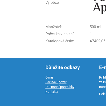
Výrobce:
Množství:
500 mL
Počet ks v balení:
1
Katalogové číslo:
A7409,05
Důležité odkazy
E-
O nás
Přih
Jak nakupovat
zají
Obchodní podmínky
bude
Kontakty
Poku