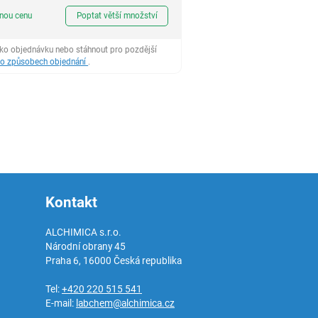
ks
dnou cenu
Poptat větší množství
ako objednávku nebo stáhnout pro pozdější
 o způsobech objednání
.
Kontakt
ALCHIMICA s.r.o.
Národní obrany 45
Praha 6
,
16000
Česká republika
Tel:
+420 220 515 541
E-mail:
labchem@alchimica.cz