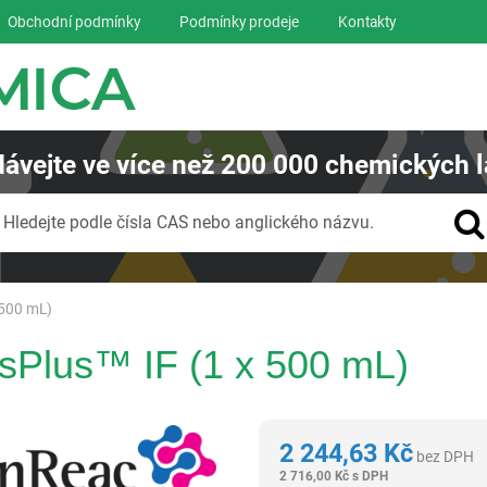
Obchodní podmínky
Podmínky prodeje
Kontakty
ávejte
ve více než
200 000
chemických l
Vyhledávání
Hledejte podle čísla CAS nebo anglického názvu.
 500 mL)
Plus™ IF (1 x 500 mL)
Panreac AppliChem
2 244,63
Kč
bez DPH
2 716,00
Kč
s DPH