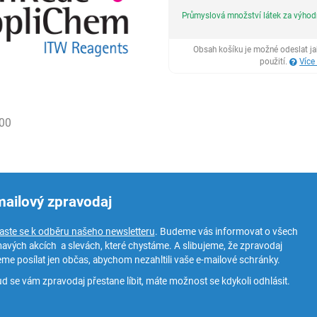
Průmyslová množství látek za výho
Obsah košíku je možné odeslat j
použití.
Více
00
mailový zpravodaj
laste se k odběru našeho newsletteru
. Budeme vás informovat o všech
mavých akcích a slevách, které chystáme. A slibujeme, že zpravodaj
me posílat jen občas, abychom nezahltili vaše e-mailové schránky.
d se vám zpravodaj přestane líbit, máte možnost se kdykoli odhlásit.