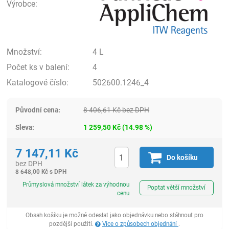
Výrobce:
Množství:
4 L
Počet ks v balení:
4
Katalogové číslo:
502600.1246_4
Původní cena:
8 406,61
Kč
bez DPH
Sleva:
1 259,50
Kč
(
14.98
%)
7 147,11
Kč
Do košíku
bez DPH
8 648,00
Kč
s DPH
ks
Průmyslová množství látek za výhodnou
Poptat větší množství
cenu
Obsah košíku je možné odeslat jako objednávku nebo stáhnout pro
pozdější použití.
Více o způsobech objednání
.