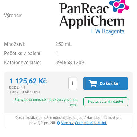
Výrobce:
Množství:
250 mL
Počet ks v balení:
1
Katalogové číslo:
394658.1209
1 125,62
Kč
Do košíku
bez DPH
1 362,00
Kč
s DPH
ks
Průmyslová množství látek za výhodnou
Poptat větší množství
cenu
Obsah košíku je možné odeslat jako objednávku nebo stáhnout pro
pozdější použití.
Více o způsobech objednání
.