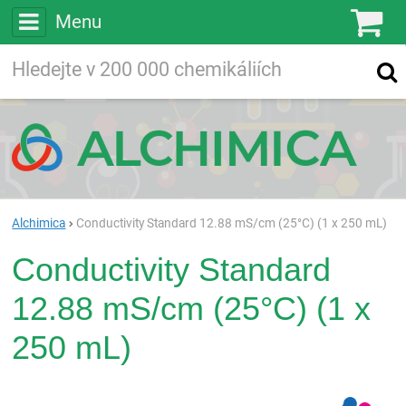
Menu
Ko
Vyhledávejte
Vyhledávání
ve více než
200 000
chemických látkách
Hledej
Alchimica
Conductivity Standard 12.88 mS/cm (25°C) (1 x 250 mL)
Conductivity Standard
12.88 mS/cm (25°C) (1 x
250 mL)
Pan