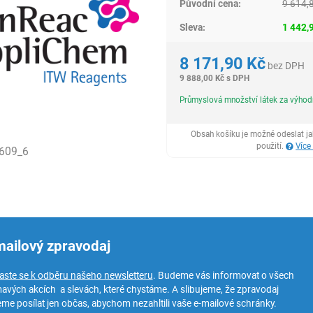
Původní cena:
9 614,
Sleva:
1 442,
8 171,90
Kč
bez DPH
9 888,00
Kč
s DPH
Průmyslová množství látek za výho
Obsah košíku je možné odeslat j
použití.
Více
609_6
mailový zpravodaj
laste se k odběru našeho newsletteru
. Budeme vás informovat o všech
mavých akcích a slevách, které chystáme. A slibujeme, že zpravodaj
me posílat jen občas, abychom nezahltili vaše e-mailové schránky.