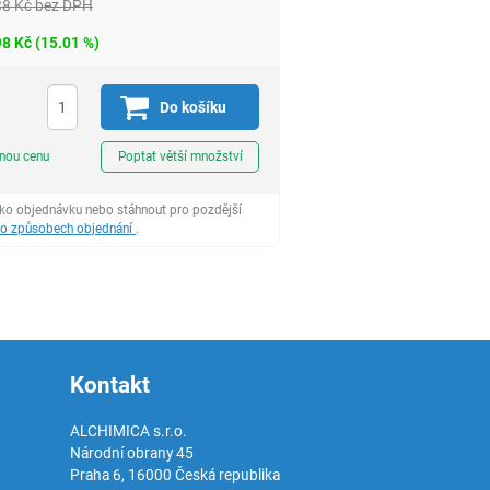
88
Kč
bez DPH
98
Kč
(
15.01
%)
Do košíku
ks
dnou cenu
Poptat větší množství
ako objednávku nebo stáhnout pro pozdější
 o způsobech objednání
.
Kontakt
ALCHIMICA s.r.o.
Národní obrany 45
Praha 6
,
16000
Česká republika