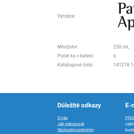
Výrobce:
Množství:
250 mL
Počet ks v balení:
6
Katalogové číslo:
141278.1
Důležité odkazy
E-
O nás
Přih
Jak nakupovat
zají
Obchodní podmínky
bude