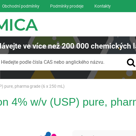
Obchodní podmínky
Podmínky prodeje
Kontakty
ávejte
ve více než
200 000
chemických l
Vyhledávání
Hledejte podle čísla CAS nebo anglického názvu.
P) pure, pharma grade (6 x 250 mL)
ion 4% w/v (USP) pure, phar
Panreac AppliChem