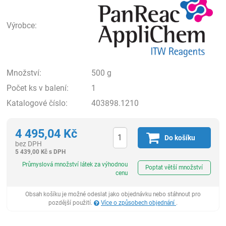
Výrobce:
Množství:
500 g
Počet ks v balení:
1
Katalogové číslo:
403898.1210
4 495,04
Kč
Do košíku
bez DPH
5 439,00
Kč
s DPH
ks
Průmyslová množství látek za výhodnou
Poptat větší množství
cenu
Obsah košíku je možné odeslat jako objednávku nebo stáhnout pro
pozdější použití.
Více o způsobech objednání
.