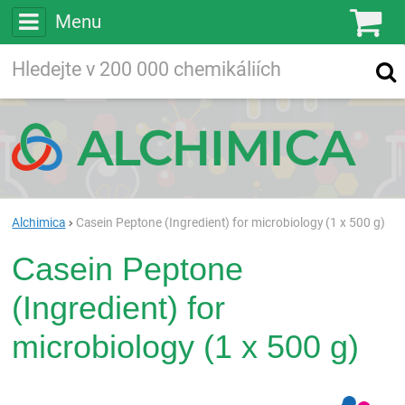
Menu
Ko
Vyhledávejte
Vyhledávání
ve více než
200 000
chemických látkách
Hledej
Alchimica
Casein Peptone (Ingredient) for microbiology (1 x 500 g)
Casein Peptone
(Ingredient) for
microbiology (1 x 500 g)
Pan