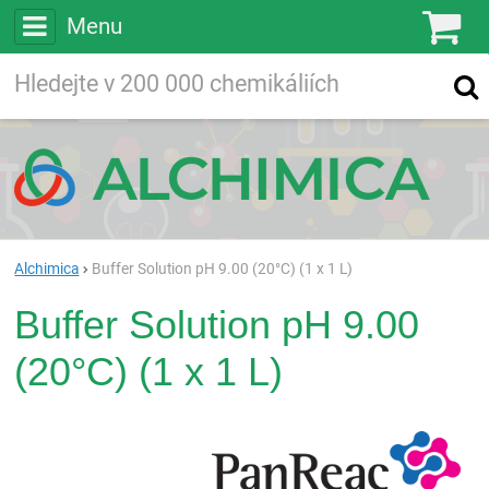
Menu
Ko
Vyhledávejte
Vyhledávání
ve více než
200 000
chemických látkách
Hledej
Alchimica
Buffer Solution pH 9.00 (20°C) (1 x 1 L)
Buffer Solution pH 9.00
(20°C) (1 x 1 L)
Pan