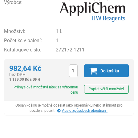
Výrobce:
Množství:
1 L
Počet ks v balení:
1
Katalogové číslo:
272172.1211
982,64
Kč
Do košíku
bez DPH
1 189,00
Kč
s DPH
ks
Průmyslová množství látek za výhodnou
Poptat větší množství
cenu
Obsah košíku je možné odeslat jako objednávku nebo stáhnout pro
pozdější použití.
Více o způsobech objednání
.