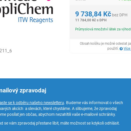
9 738,84
Kč
bez DPH
11 784,00
Kč
s DPH
Průmyslová množství látek za výho
Obsah košíku je možné odeslat j
použití.
Více
211_6
mailový zpravodaj
laste se k odběru našeho newsletteru
. Budeme vás informovat o všech
mavých akcích a slevách, které chystáme. A slibujeme, že zpravodaj
me posílat jen občas, abychom nezahltili vaše e-mailové schránky.
d se vám zpravodaj přestane líbit, máte možnost se kdykoli odhlásit.