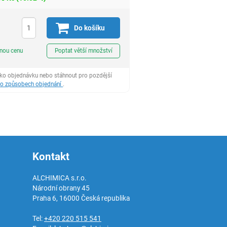
Do košíku
ks
dnou cenu
Poptat větší množství
ako objednávku nebo stáhnout pro pozdější
 o způsobech objednání
.
Kontakt
ALCHIMICA s.r.o.
Národní obrany 45
Praha 6
,
16000
Česká republika
Tel:
+420 220 515 541