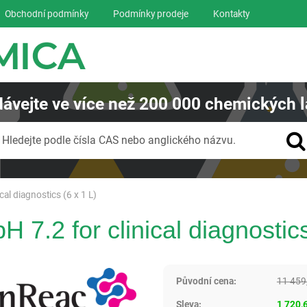
Obchodní podmínky
Podmínky prodeje
Kontakty
ávejte
ve více než
200 000
chemických l
Vyhledávání
Hledejte podle čísla CAS nebo anglického názvu.
cal diagnostics (6 x 1 L)
H 7.2 for clinical diagnostics
Panreac AppliChem
Původní cena:
11 459
Sleva:
1 720,