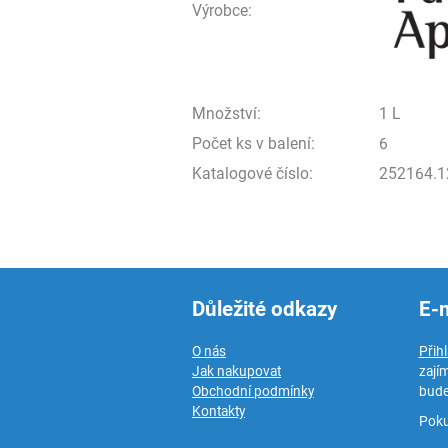
Výrobce:
Množství:
1 L
Počet ks v balení:
6
Katalogové číslo:
252164.1
Důležité odkazy
E-
O nás
Přih
Jak nakupovat
zají
Obchodní podmínky
bude
Kontakty
Poku