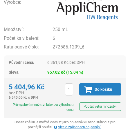
Výrobce:
Množství:
250 mL
Počet ks v balení:
6
Katalogové číslo:
272586.1209_6
Původní cena:
6 361,98
Kč
bez DPH
Sleva:
957,02
Kč
(
15.04
%)
5 404,96
Kč
Do košíku
bez DPH
6 540,00
Kč
s DPH
ks
Průmyslová množství látek za výhodnou
Poptat větší množství
cenu
Obsah košíku je možné odeslat jako objednávku nebo stáhnout pro
pozdější použití.
Více o způsobech objednání
.