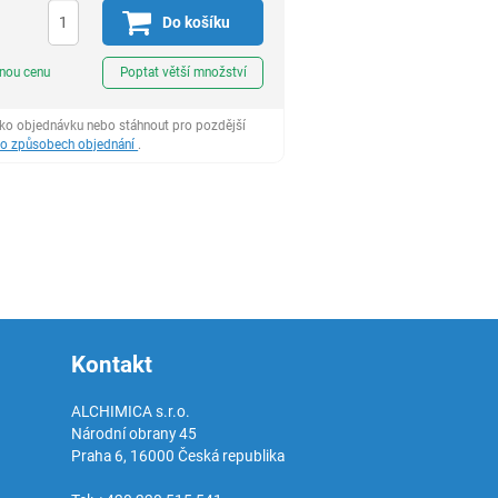
Do košíku
ks
dnou cenu
Poptat větší množství
ako objednávku nebo stáhnout pro pozdější
 o způsobech objednání
.
Kontakt
ALCHIMICA s.r.o.
Národní obrany 45
Praha 6
,
16000
Česká republika