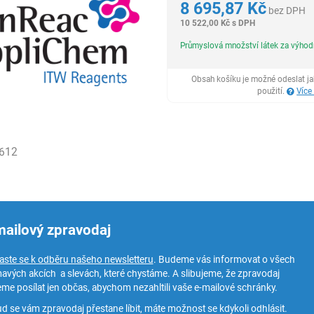
8 695,87
Kč
bez DPH
10 522,00
Kč
s DPH
Průmyslová množství látek za výho
Obsah košíku je možné odeslat j
použití.
Více
612
mailový zpravodaj
laste se k odběru našeho newsletteru
. Budeme vás informovat o všech
mavých akcích a slevách, které chystáme. A slibujeme, že zpravodaj
me posílat jen občas, abychom nezahltili vaše e-mailové schránky.
d se vám zpravodaj přestane líbit, máte možnost se kdykoli odhlásit.