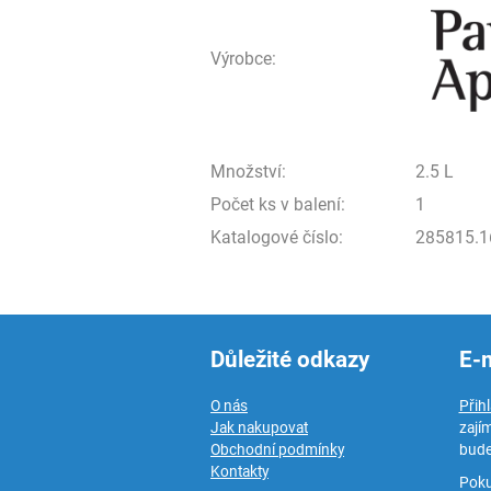
Výrobce:
Množství:
2.5 L
Počet ks v balení:
1
Katalogové číslo:
285815.1
Důležité odkazy
E-
O nás
Přih
Jak nakupovat
zají
Obchodní podmínky
bude
Kontakty
Poku