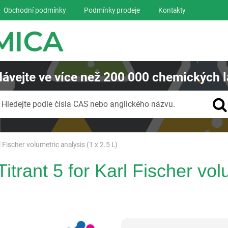
Obchodní podmínky
Podmínky prodeje
Kontakty
ávejte
ve více než
200 000
chemických l
Vyhledávání
Hledejte podle čísla CAS nebo anglického názvu.
Fischer volumetric analysis (1 x 2.5 L)
ant 5 for Karl Fischer volu
Panreac AppliChem