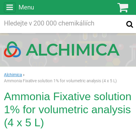
Menu
Ko
Vyhledávejte
Vyhledávání
ve více než
200 000
chemických látkách
Hledej
Alchimica
Ammonia Fixative solution 1% for volumetric analysis (4 x 5 L)
Ammonia Fixative solution
1% for volumetric analysis
(4 x 5 L)