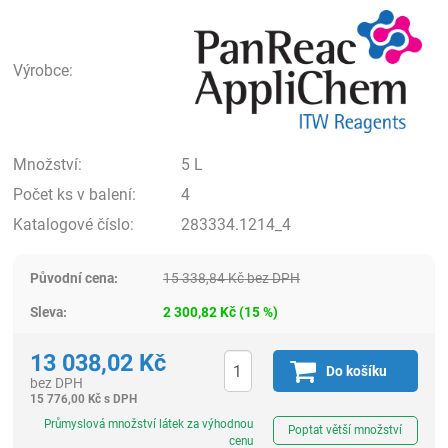
Pan
Výrobce:
Množství:
5 L
Počet ks v balení:
4
Katalogové číslo:
283334.1214_4
Původní cena:
15 338,84
Kč
bez DPH
Sleva:
2 300,82
Kč
(
15
%)
13 038,02
Kč
Do košíku
bez DPH
15 776,00
Kč
s DPH
ks
Průmyslová množství látek za výhodnou
Poptat větší množství
cenu