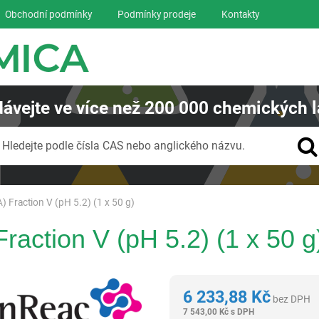
Obchodní podmínky
Podmínky prodeje
Kontakty
ávejte
ve více než
200 000
chemických l
Vyhledávání
Hledejte podle čísla CAS nebo anglického názvu.
 Fraction V (pH 5.2) (1 x 50 g)
raction V (pH 5.2) (1 x 50 g
Panreac AppliChem
6 233,88
Kč
bez DPH
7 543,00
Kč
s DPH