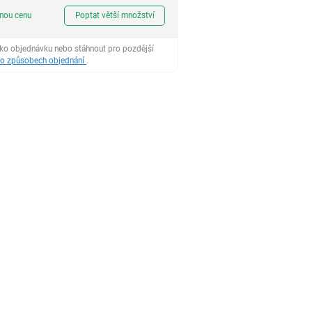
ks
dnou cenu
Poptat větší množství
ako objednávku nebo stáhnout pro pozdější
 o způsobech objednání
.