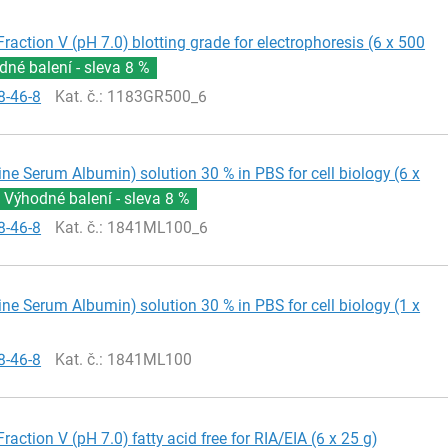
raction V (pH 7.0) blotting grade for electrophoresis (6 x 500
dné balení - sleva
8 %
8-46-8
Kat. č.
: 1183GR500_6
ne Serum Albumin) solution 30 % in PBS for cell biology (6 x
Výhodné balení - sleva
8 %
8-46-8
Kat. č.
: 1841ML100_6
ne Serum Albumin) solution 30 % in PBS for cell biology (1 x
8-46-8
Kat. č.
: 1841ML100
raction V (pH 7.0) fatty acid free for RIA/EIA (6 x 25 g)