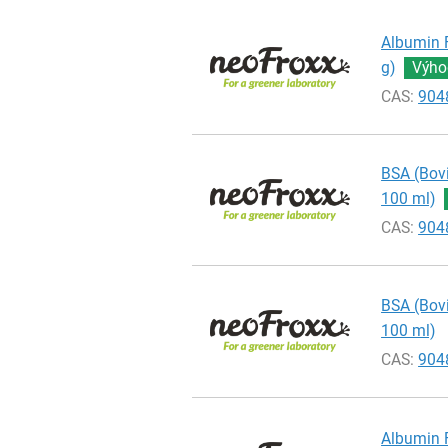
Albumin F
g)
Výho
CAS:
904
BSA (Bovi
100 ml)
CAS:
904
BSA (Bovi
100 ml)
CAS:
904
Albumin F