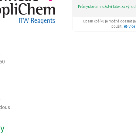
Průmyslová množství látek za výho
Obsah košíku je možné odeslat j
použití.
Více
8
50
2
rdous
ty