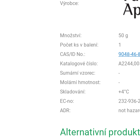
Výrobce:
Množství:
50 g
Počet ks v balení:
1
CAS/ID No.:
9048-46-
Katalogové číslo:
A2244,00
Sumární vzorec:
-
Molární hmotnost:
-
Skladování:
+4°C
EC-no:
232-936-
ADR:
not haza
Alternativní produk