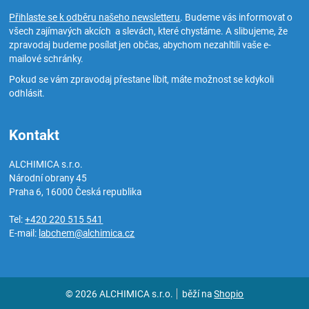
Přihlaste se k odběru našeho newsletteru
. Budeme vás informovat o
všech zajímavých akcích a slevách, které chystáme. A slibujeme, že
zpravodaj budeme posílat jen občas, abychom nezahltili vaše e-
mailové schránky.
Pokud se vám zpravodaj přestane líbit, máte možnost se kdykoli
odhlásit.
Kontakt
ALCHIMICA s.r.o.
Národní obrany 45
Praha 6
,
16000
Česká republika
Tel:
+420 220 515 541
E-mail:
labchem@alchimica.cz
© 2026 ALCHIMICA s.r.o.
běží na
Shopio