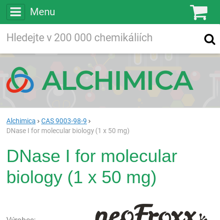
Menu
Ko
Vyhledávejte
Vyhledávání
ve více než
200 000
chemických látkách
Hledej
Alchimica
CAS 9003-98-9
DNase I for molecular biology (1 x 50 mg)
DNase I for molecular
biology (1 x 50 mg)
neo