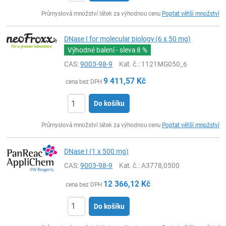
ks
Průmyslová množství látek za výhodnou cenu
Poptat větší množství
DNase I for molecular biology (6 x 50 mg)
Výhodné balení - sleva
8 %
CAS:
9003-98-9
Kat. č.
: 1121MG050_6
9 411,57
Kč
cena bez DPH
Do košíku
ks
Průmyslová množství látek za výhodnou cenu
Poptat větší množství
DNase I (1 x 500 mg)
CAS:
9003-98-9
Kat. č.
: A3778,0500
12 366,12
Kč
cena bez DPH
Do košíku
ks