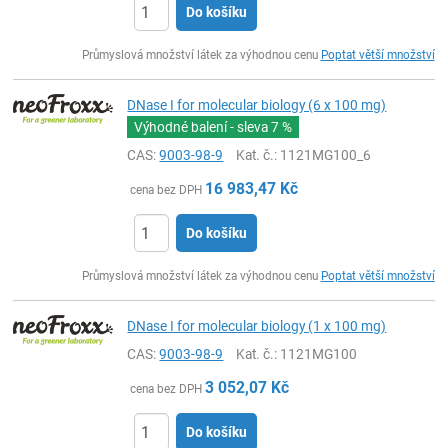
Do košíku
ks
Průmyslová množství látek za výhodnou cenu
Poptat větší množství
DNase I for molecular biology (6 x 100 mg)
Výhodné balení - sleva
7 %
CAS:
9003-98-9
Kat. č.
: 1121MG100_6
16 983,47
Kč
cena bez DPH
Do košíku
ks
Průmyslová množství látek za výhodnou cenu
Poptat větší množství
DNase I for molecular biology (1 x 100 mg)
CAS:
9003-98-9
Kat. č.
: 1121MG100
3 052,07
Kč
cena bez DPH
Do košíku