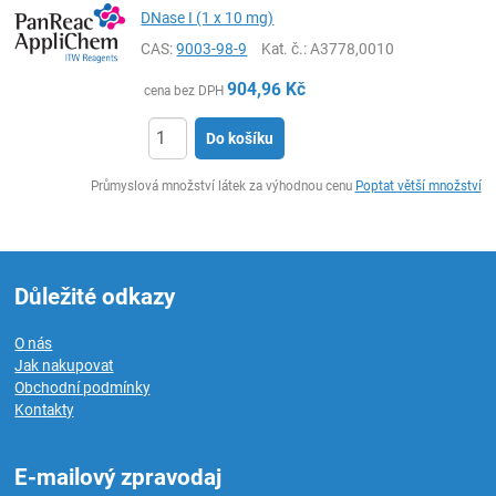
DNase I (1 x 10 mg)
CAS:
9003-98-9
Kat. č.
: A3778,0010
904,96
Kč
cena bez DPH
Do košíku
ks
Průmyslová množství látek za výhodnou cenu
Poptat větší množství
Důležité odkazy
O nás
Jak nakupovat
Obchodní podmínky
Kontakty
E-mailový zpravodaj