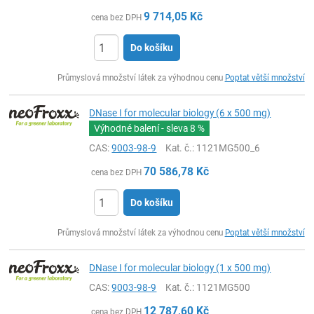
9 714,05
Kč
cena bez DPH
Do košíku
ks
Průmyslová množství látek za výhodnou cenu
Poptat větší množství
DNase I for molecular biology (6 x 500 mg)
Výhodné balení - sleva
8 %
CAS:
9003-98-9
Kat. č.
: 1121MG500_6
70 586,78
Kč
cena bez DPH
Do košíku
ks
Průmyslová množství látek za výhodnou cenu
Poptat větší množství
DNase I for molecular biology (1 x 500 mg)
CAS:
9003-98-9
Kat. č.
: 1121MG500
12 787,60
Kč
cena bez DPH