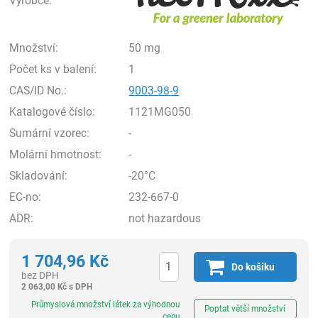
Výrobce:
Množství:
50 mg
Počet ks v balení:
1
CAS/ID No.:
9003-98-9
Katalogové číslo:
1121MG050
Sumární vzorec:
-
Molární hmotnost:
-
Skladování:
-20°C
EC-no:
232-667-0
ADR:
not hazardous
1 704,96
Kč
Do košíku
bez DPH
2 063,00
Kč
s DPH
ks
Průmyslová množství látek za výhodnou
Poptat větší množství
cenu