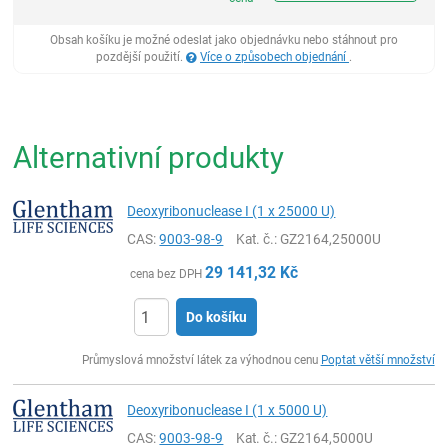
Obsah košíku je možné odeslat jako objednávku nebo stáhnout pro
pozdější použití.
Více o způsobech objednání
.
Alternativní produkty
Deoxyribonuclease I (1 x 25000 U)
CAS:
9003-98-9
Kat. č.
: GZ2164,25000U
29 141,32
Kč
cena bez DPH
Do košíku
ks
Průmyslová množství látek za výhodnou cenu
Poptat větší množství
Deoxyribonuclease I (1 x 5000 U)
CAS:
9003-98-9
Kat. č.
: GZ2164,5000U