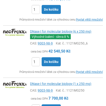
Do košíku
ks
Průmyslová množství látek za výhodnou cenu
Poptat větší množství
DNase I for molecular biology (6 x 250 mg)
Výhodné balení - sleva
8 %
CAS:
9003-98-9
Kat. č.
: 1121MG250_6
42 540,50
Kč
cena bez DPH
Do košíku
ks
Průmyslová množství látek za výhodnou cenu
Poptat větší množství
DNase I for molecular biology (1 x 250 mg)
CAS:
9003-98-9
Kat. č.
: 1121MG250
7 700,00
Kč
cena bez DPH