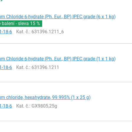
 Chloride 6-hydrate (Ph. Eur., BP) IPEC grade (6 x 1 kg)
balení - sleva
15 %
1-18-6
Kat. č.
: 631396.1211_6
 Chloride 6-hydrate (Ph. Eur., BP) IPEC grade (1 x 1 kg)
1-18-6
Kat. č.
: 631396.1211
 chloride, hexahydrate, 99.995% (1 x 25 g)
1-18-6
Kat. č.
: GX9805,25g