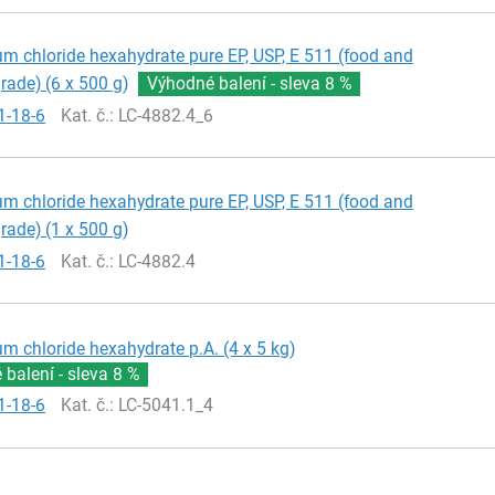
 chloride hexahydrate pure EP, USP, E 511 (food and
ade) (6 x 500 g)
Výhodné balení - sleva
8 %
1-18-6
Kat. č.
: LC-4882.4_6
 chloride hexahydrate pure EP, USP, E 511 (food and
ade) (1 x 500 g)
1-18-6
Kat. č.
: LC-4882.4
 chloride hexahydrate p.A. (4 x 5 kg)
balení - sleva
8 %
1-18-6
Kat. č.
: LC-5041.1_4