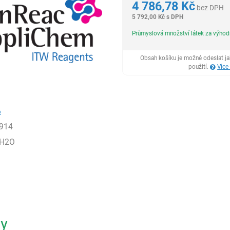
4 786,78
Kč
bez DPH
5 792,00
Kč
s DPH
Průmyslová množství látek za výho
Obsah košíku je možné odeslat j
použití.
Více
6
914
6H2O
ty