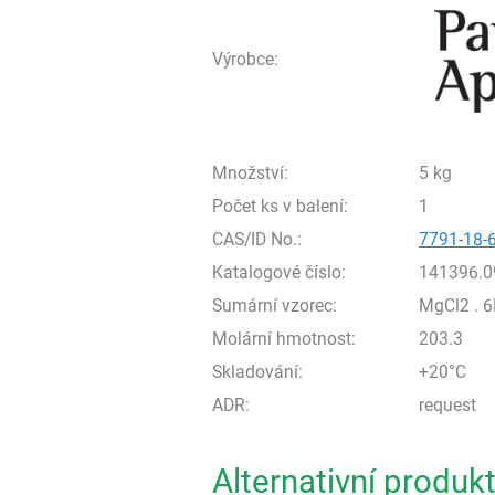
Výrobce:
Množství:
5 kg
Počet ks v balení:
1
CAS/ID No.:
7791-18-
Katalogové číslo:
141396.0
Sumární vzorec:
MgCl2 . 
Molární hmotnost:
203.3
Skladování:
+20°C
ADR:
request
Alternativní produk