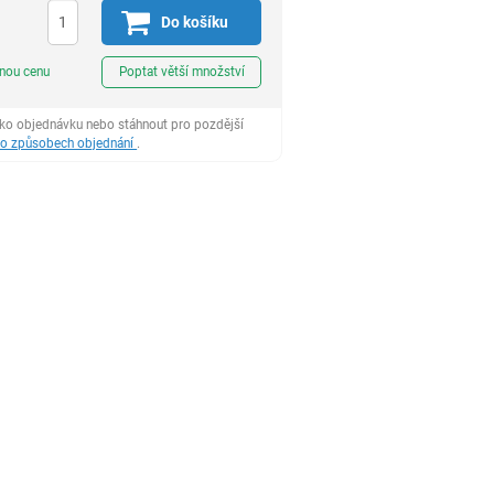
Do košíku
ks
dnou cenu
Poptat větší množství
ako objednávku nebo stáhnout pro pozdější
 o způsobech objednání
.