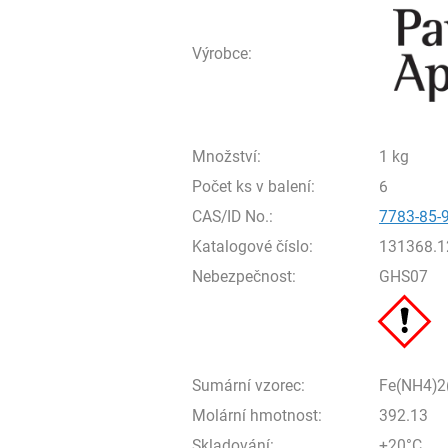
Výrobce:
Množství:
1 kg
Počet ks v balení:
6
CAS/ID No.:
7783-85-
Katalogové číslo:
131368.1
Nebezpečnost:
GHS07
Sumární vzorec:
Fe(NH4)2
Molární hmotnost:
392.13
Skladování:
+20°C