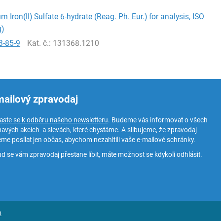
Iron(II) Sulfate 6-hydrate (Reag. Ph. Eur.) for analysis, ISO
g)
3-85-9
Kat. č.
: 131368.1210
mailový zpravodaj
laste se k odběru našeho newsletteru
. Budeme vás informovat o všech
mavých akcích a slevách, které chystáme. A slibujeme, že zpravodaj
me posílat jen občas, abychom nezahltili vaše e-mailové schránky.
d se vám zpravodaj přestane líbit, máte možnost se kdykoli odhlásit.
o