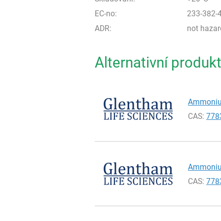
EC-no:
233-382-
ADR:
not haza
Alternativní produk
Ammonium 
CAS:
778
Ammonium 
CAS:
778