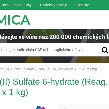
Obchodní podmínky
Podmínky prodeje
Kontakty
ávejte
ve více než
200 000
chemických l
Vyhledávání
Hledejte podle čísla CAS nebo anglického názvu.
(II) Sulfate 6-hydrate (Reag. Ph. Eur.) for analysis, ISO (6 x 1 kg)
I) Sulfate 6-hydrate (Reag. 
 x 1 kg)
Panreac AppliChem