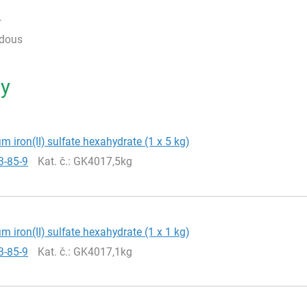
4
rdous
ty
iron(II) sulfate hexahydrate (1 x 5 kg)
3-85-9
Kat. č.
: GK4017,5kg
iron(II) sulfate hexahydrate (1 x 1 kg)
3-85-9
Kat. č.
: GK4017,1kg