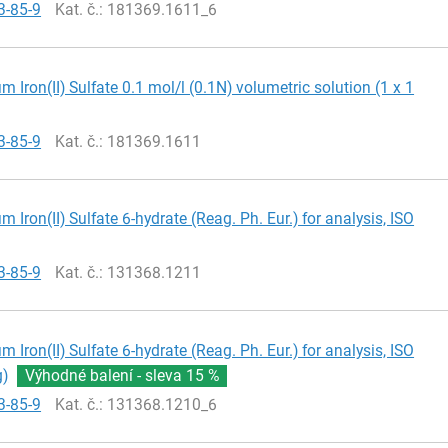
3-85-9
Kat. č.
: 181369.1611_6
Iron(II) Sulfate 0.1 mol/l (0.1N) volumetric solution (1 x 1
3-85-9
Kat. č.
: 181369.1611
Iron(II) Sulfate 6-hydrate (Reag. Ph. Eur.) for analysis, ISO
3-85-9
Kat. č.
: 131368.1211
Iron(II) Sulfate 6-hydrate (Reag. Ph. Eur.) for analysis, ISO
g)
Výhodné balení - sleva
15 %
3-85-9
Kat. č.
: 131368.1210_6