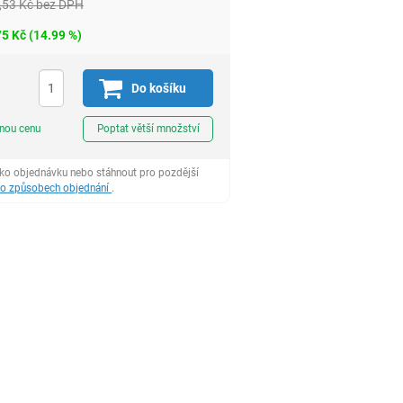
,53
Kč
bez DPH
75
Kč
(
14.99
%)
H
Do košíku
ks
dnou cenu
Poptat větší množství
ako objednávku nebo stáhnout pro pozdější
 o způsobech objednání
.