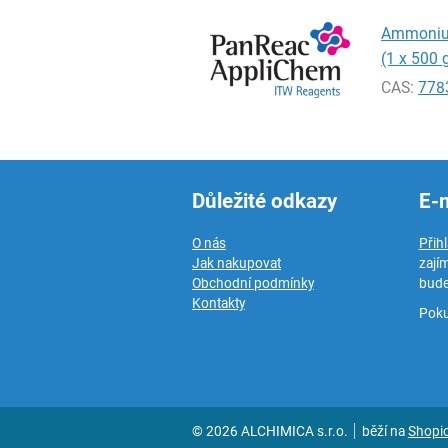
Ammonium 
(1 x 500 
CAS:
778
Důležité odkazy
E-
O nás
Přih
Jak nakupovat
zají
Obchodní podmínky
bude
Kontakty
Poku
© 2026 ALCHIMICA s.r.o.
běží na
Shopi