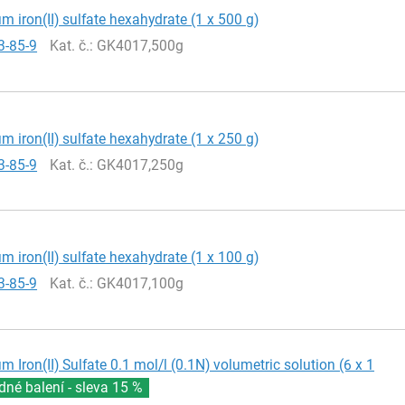
iron(II) sulfate hexahydrate (1 x 500 g)
3-85-9
Kat. č.
: GK4017,500g
iron(II) sulfate hexahydrate (1 x 250 g)
3-85-9
Kat. č.
: GK4017,250g
iron(II) sulfate hexahydrate (1 x 100 g)
3-85-9
Kat. č.
: GK4017,100g
Iron(II) Sulfate 0.1 mol/l (0.1N) volumetric solution (6 x 1
né balení - sleva
15 %