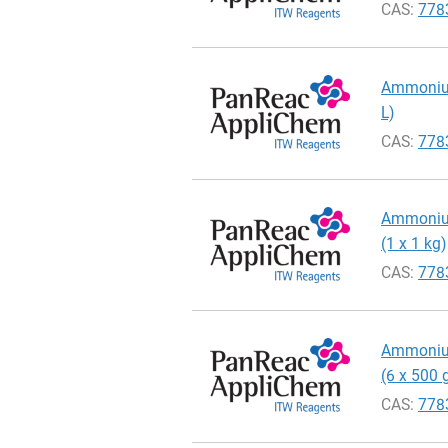
CAS:
778
Ammonium 
L)
CAS:
778
Ammonium 
(1 x 1 kg)
CAS:
778
Ammonium 
(6 x 500 
CAS:
778