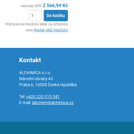
2 566,94
Kč
cena bez DPH
Do košíku
ks
Průmyslová množství látek za výhodnou
cenu
Poptat větší množství
Kontakt
ALCHIMICA s.r.o.
Národní obrany 45
Praha 6
,
16000
Česká republika
Tel:
+420 220 515 541
E-mail:
labchem@alchimica.cz