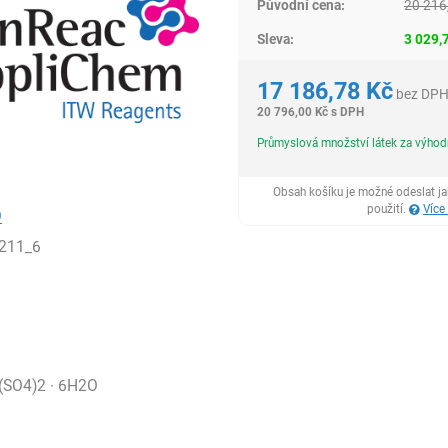
Původní cena:
20 216
Sleva:
3 029,
17 186,78
Kč
bez DP
20 796,00
Kč
s DPH
Průmyslová množství látek za výho
Obsah košíku je možné odeslat j
použití.
Více
9
211_6
(SO4)2 · 6H2O