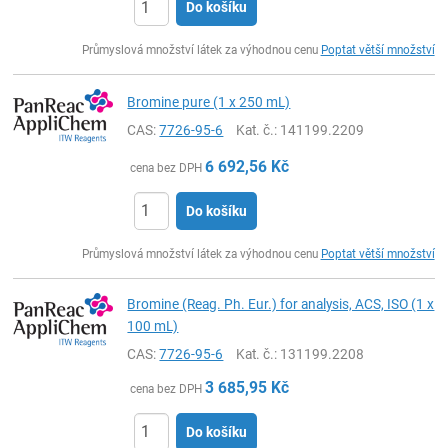
Do košíku
ks
Průmyslová množství látek za výhodnou cenu
Poptat větší množství
Bromine pure (1 x 250 mL)
CAS:
7726-95-6
Kat. č.
: 141199.2209
6 692,56
Kč
cena bez DPH
Do košíku
ks
Průmyslová množství látek za výhodnou cenu
Poptat větší množství
Bromine (Reag. Ph. Eur.) for analysis, ACS, ISO (1 x
100 mL)
CAS:
7726-95-6
Kat. č.
: 131199.2208
3 685,95
Kč
cena bez DPH
Do košíku