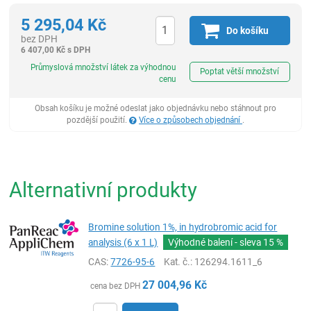
5 295,04
Kč
Do košíku
bez DPH
6 407,00
Kč
s DPH
ks
Průmyslová množství látek za výhodnou
Poptat větší množství
cenu
Obsah košíku je možné odeslat jako objednávku nebo stáhnout pro
pozdější použití.
Více o způsobech objednání
.
Alternativní produkty
Bromine solution 1%, in hydrobromic acid for
analysis (6 x 1 L)
Výhodné balení - sleva
15 %
CAS:
7726-95-6
Kat. č.
: 126294.1611_6
27 004,96
Kč
cena bez DPH