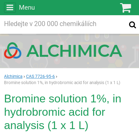
Menu
Ko
Vyhledávejte
Vyhledávání
ve více než
200 000
chemických látkách
Hledej
Alchimica
CAS 7726-95-6
Bromine solution 1%, in hydrobromic acid for analysis (1 x 1 L)
Bromine solution 1%, in
hydrobromic acid for
analysis (1 x 1 L)