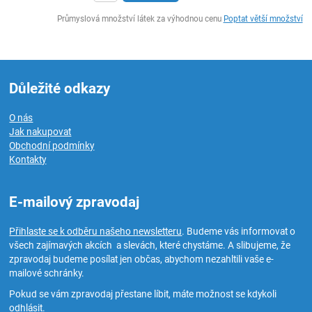
ks
Průmyslová množství látek za výhodnou cenu
Poptat větší množství
Důležité odkazy
O nás
Jak nakupovat
Obchodní podmínky
Kontakty
E-mailový zpravodaj
Přihlaste se k odběru našeho newsletteru
. Budeme vás informovat o
všech zajímavých akcích a slevách, které chystáme. A slibujeme, že
zpravodaj budeme posílat jen občas, abychom nezahltili vaše e-
mailové schránky.
Pokud se vám zpravodaj přestane líbit, máte možnost se kdykoli
odhlásit.