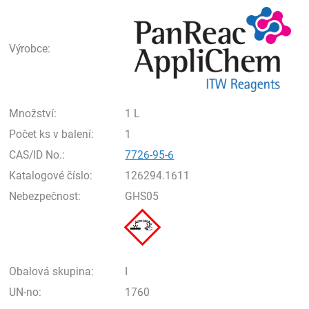
Pan
Výrobce:
Množství:
1 L
Počet ks v balení:
1
CAS/ID No.:
7726-95-6
Katalogové číslo:
126294.1611
Nebezpečnost:
GHS05
Obalová skupina:
I
UN-no:
1760