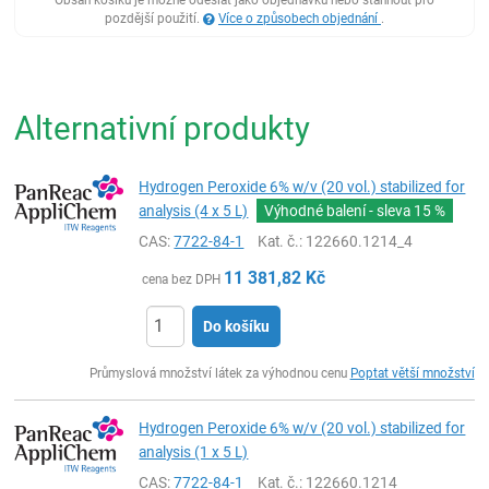
pozdější použití.
Více o způsobech objednání
.
Alternativní produkty
Hydrogen Peroxide 6% w/v (20 vol.) stabilized for
analysis (4 x 5 L)
Výhodné balení - sleva
15 %
CAS:
7722-84-1
Kat. č.
: 122660.1214_4
11 381,82
Kč
cena bez DPH
Do košíku
ks
Průmyslová množství látek za výhodnou cenu
Poptat větší množství
Hydrogen Peroxide 6% w/v (20 vol.) stabilized for
analysis (1 x 5 L)
CAS:
7722-84-1
Kat. č.
: 122660.1214