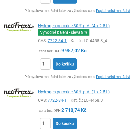
ks
Průmyslová množství látek za výhodnou cenu
Poptat větší množství
Hydrogen peroxide 30 % p.A. (4 x 2.5 L)
Výhodné balení - sleva
8 %
CAS:
7722-84-1
Kat. č.
: LC-4458.3_4
9 957,02
Kč
cena bez DPH
Do košíku
ks
Průmyslová množství látek za výhodnou cenu
Poptat větší množství
Hydrogen peroxide 30 % p.A. (1 x 2.5 L)
CAS:
7722-84-1
Kat. č.
: LC-4458.3
2 710,74
Kč
cena bez DPH
Do košíku
ks