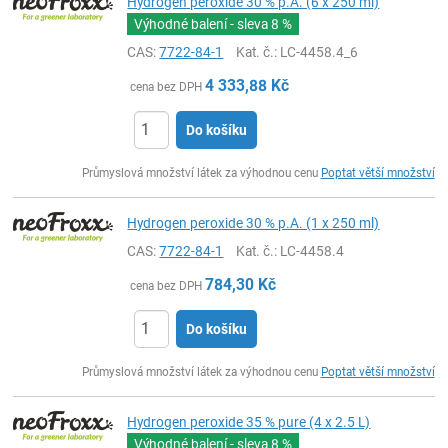
Hydrogen peroxide 30 % p.A. (6 x 250 ml)
Výhodné balení - sleva
8 %
CAS:
7722-84-1
Kat. č.
: LC-4458.4_6
4 333,88
Kč
cena bez DPH
Do košíku
ks
Průmyslová množství látek za výhodnou cenu
Poptat větší množství
Hydrogen peroxide 30 % p.A. (1 x 250 ml)
CAS:
7722-84-1
Kat. č.
: LC-4458.4
784,30
Kč
cena bez DPH
Do košíku
ks
Průmyslová množství látek za výhodnou cenu
Poptat větší množství
Hydrogen peroxide 35 % pure (4 x 2.5 L)
Výhodné balení - sleva
8 %