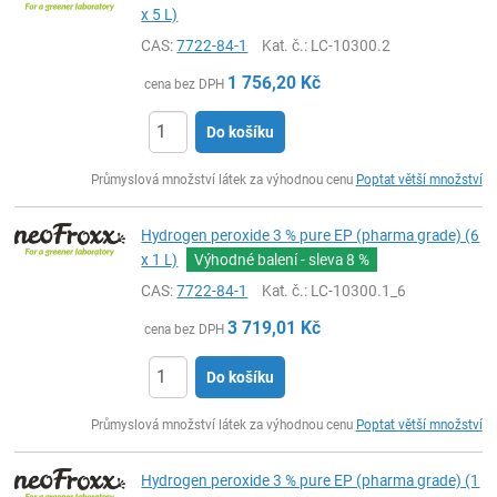
x 5 L)
CAS:
7722-84-1
Kat. č.
: LC-10300.2
1 756,20
Kč
cena bez DPH
Do košíku
ks
Průmyslová množství látek za výhodnou cenu
Poptat větší množství
Hydrogen peroxide 3 % pure EP (pharma grade) (6
x 1 L)
Výhodné balení - sleva
8 %
CAS:
7722-84-1
Kat. č.
: LC-10300.1_6
3 719,01
Kč
cena bez DPH
Do košíku
ks
Průmyslová množství látek za výhodnou cenu
Poptat větší množství
Hydrogen peroxide 3 % pure EP (pharma grade) (1