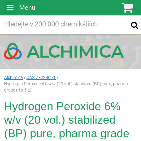
Menu
Ko
Vyhledávejte
Vyhledávání
ve více než
200 000
chemických látkách
Hledej
Alchimica
CAS 7722-84-1
Hydrogen Peroxide 6% w/v (20 vol.) stabilized (BP) pure, pharma
grade (4 x 5 L)
Hydrogen Peroxide 6%
w/v (20 vol.) stabilized
(BP) pure, pharma grade