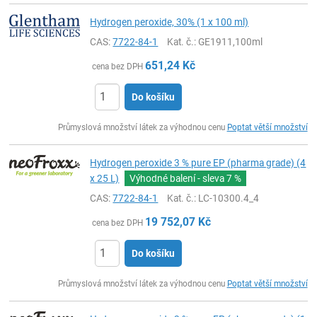
Hydrogen peroxide, 30% (1 x 100 ml)
CAS:
7722-84-1
Kat. č.
: GE1911,100ml
651,24
Kč
cena bez DPH
Do košíku
ks
Průmyslová množství látek za výhodnou cenu
Poptat větší množství
Hydrogen peroxide 3 % pure EP (pharma grade) (4
x 25 L)
Výhodné balení - sleva
7 %
CAS:
7722-84-1
Kat. č.
: LC-10300.4_4
19 752,07
Kč
cena bez DPH
Do košíku
ks
Průmyslová množství látek za výhodnou cenu
Poptat větší množství