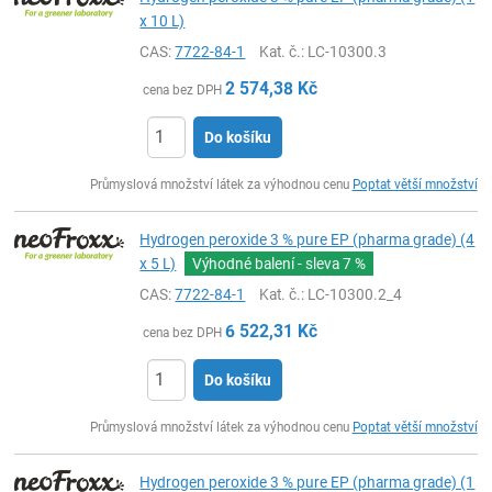
x 10 L)
CAS:
7722-84-1
Kat. č.
: LC-10300.3
2 574,38
Kč
cena bez DPH
Do košíku
ks
Průmyslová množství látek za výhodnou cenu
Poptat větší množství
Hydrogen peroxide 3 % pure EP (pharma grade) (4
x 5 L)
Výhodné balení - sleva
7 %
CAS:
7722-84-1
Kat. č.
: LC-10300.2_4
6 522,31
Kč
cena bez DPH
Do košíku
ks
Průmyslová množství látek za výhodnou cenu
Poptat větší množství
Hydrogen peroxide 3 % pure EP (pharma grade) (1