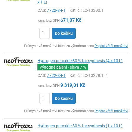
x 1 L)
CAS:
7722-84-1
Kat. č.
: LC-10300.1
671,07
Kč
cena bez DPH
Do košíku
ks
Průmyslová množství látek za výhodnou cenu
Poptat větší množství
Hydrogen peroxide 30 % for synthesis (4 x 10 L)
Výhodné balení - sleva
7 %
CAS:
7722-84-1
Kat. č.
: LC-10278.1_4
9 319,01
Kč
cena bez DPH
Do košíku
ks
Průmyslová množství látek za výhodnou cenu
Poptat větší množství
Hydrogen peroxide 30 % for synthesis (1 x 10 L)