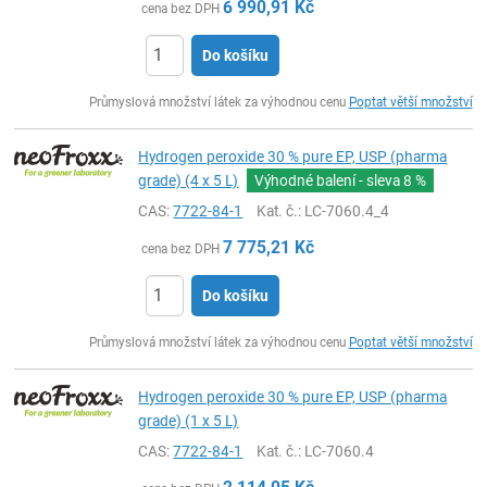
6 990,91
Kč
cena bez DPH
Do košíku
ks
Průmyslová množství látek za výhodnou cenu
Poptat větší množství
Hydrogen peroxide 30 % pure EP, USP (pharma
grade) (4 x 5 L)
Výhodné balení - sleva
8 %
CAS:
7722-84-1
Kat. č.
: LC-7060.4_4
7 775,21
Kč
cena bez DPH
Do košíku
ks
Průmyslová množství látek za výhodnou cenu
Poptat větší množství
Hydrogen peroxide 30 % pure EP, USP (pharma
grade) (1 x 5 L)
CAS:
7722-84-1
Kat. č.
: LC-7060.4