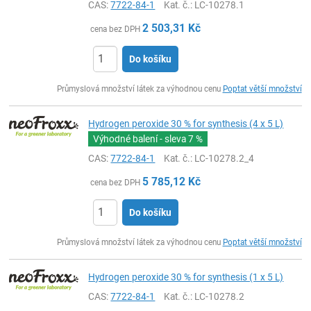
CAS:
7722-84-1
Kat. č.
: LC-10278.1
2 503,31
Kč
cena bez DPH
Do košíku
ks
Průmyslová množství látek za výhodnou cenu
Poptat větší množství
Hydrogen peroxide 30 % for synthesis (4 x 5 L)
Výhodné balení - sleva
7 %
CAS:
7722-84-1
Kat. č.
: LC-10278.2_4
5 785,12
Kč
cena bez DPH
Do košíku
ks
Průmyslová množství látek za výhodnou cenu
Poptat větší množství
Hydrogen peroxide 30 % for synthesis (1 x 5 L)
CAS:
7722-84-1
Kat. č.
: LC-10278.2