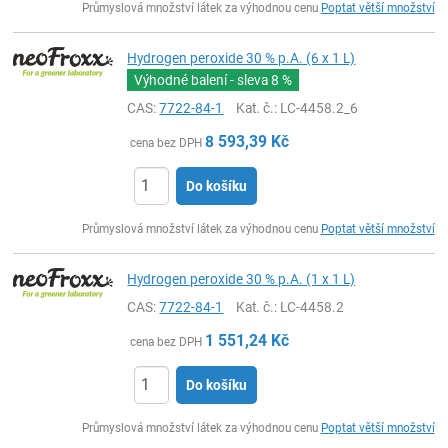
Průmyslová množství látek za výhodnou cenu
Poptat větší množství
Hydrogen peroxide 30 % p.A. (6 x 1 L)
Výhodné balení - sleva
8 %
CAS:
7722-84-1
Kat. č.
: LC-4458.2_6
8 593,39
Kč
cena bez DPH
Do košíku
ks
Průmyslová množství látek za výhodnou cenu
Poptat větší množství
Hydrogen peroxide 30 % p.A. (1 x 1 L)
CAS:
7722-84-1
Kat. č.
: LC-4458.2
1 551,24
Kč
cena bez DPH
Do košíku
ks
Průmyslová množství látek za výhodnou cenu
Poptat větší množství