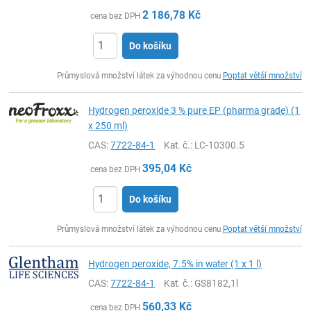
2 186,78
Kč
cena bez DPH
Do košíku
ks
Průmyslová množství látek za výhodnou cenu
Poptat větší množství
Hydrogen peroxide 3 % pure EP (pharma grade) (1
x 250 ml)
CAS:
7722-84-1
Kat. č.
: LC-10300.5
395,04
Kč
cena bez DPH
Do košíku
ks
Průmyslová množství látek za výhodnou cenu
Poptat větší množství
Hydrogen peroxide, 7.5% in water (1 x 1 l)
CAS:
7722-84-1
Kat. č.
: GS8182,1l
560,33
Kč
cena bez DPH