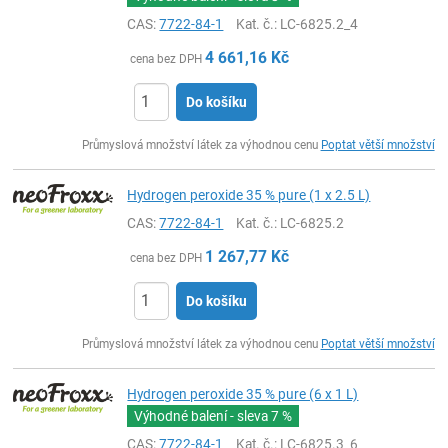
CAS:
7722-84-1
Kat. č.
: LC-6825.2_4
4 661,16
Kč
cena bez DPH
Do košíku
ks
Průmyslová množství látek za výhodnou cenu
Poptat větší množství
Hydrogen peroxide 35 % pure (1 x 2.5 L)
CAS:
7722-84-1
Kat. č.
: LC-6825.2
1 267,77
Kč
cena bez DPH
Do košíku
ks
Průmyslová množství látek za výhodnou cenu
Poptat větší množství
Hydrogen peroxide 35 % pure (6 x 1 L)
Výhodné balení - sleva
7 %
CAS:
7722-84-1
Kat. č.
: LC-6825.3_6