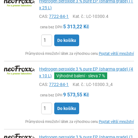
Hydrogen peroxide 3 % pure EP (pharma grade) (1
x 25 L)
CAS:
7722-84-1
Kat. č.
: LC-10300.4
5 313,22
Kč
cena bez DPH
Do košíku
ks
Průmyslová množství látek za výhodnou cenu
Poptat větší množství
Hydrogen peroxide 3 % pure EP (pharma grade) (4
x 10 L)
Výhodné balení - sleva
7 %
CAS:
7722-84-1
Kat. č.
: LC-10300.3_4
9 573,55
Kč
cena bez DPH
Do košíku
ks
Průmyslová množství látek za výhodnou cenu
Poptat větší množství
Hydrogen peroxide 3 % pure EP (pharma grade) (1