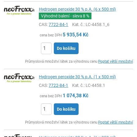
Hydrogen peroxide 30 % p.A. (6 x 500 ml)
Výhodné balení - sleva
8 %
CAS:
7722-84-1
Kat. č.
: LC-4458.1_6
5 935,54
Kč
cena bez DPH
Do košíku
ks
Průmyslová množství látek za výhodnou cenu
Poptat větší množství
Hydrogen peroxide 30 % p.A. (1 x 500 ml)
CAS:
7722-84-1
Kat. č.
: LC-4458.1
1 074,38
Kč
cena bez DPH
Do košíku
ks
Průmyslová množství látek za výhodnou cenu
Poptat větší množství