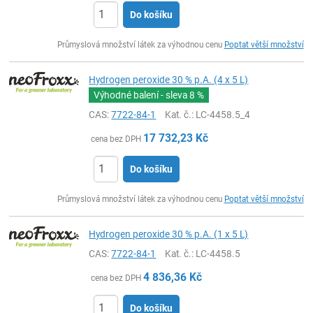
Do košíku
ks
Průmyslová množství látek za výhodnou cenu
Poptat větší množství
Hydrogen peroxide 30 % p.A. (4 x 5 L)
Výhodné balení - sleva
8 %
CAS:
7722-84-1
Kat. č.
: LC-4458.5_4
17 732,23
Kč
cena bez DPH
Do košíku
ks
Průmyslová množství látek za výhodnou cenu
Poptat větší množství
Hydrogen peroxide 30 % p.A. (1 x 5 L)
CAS:
7722-84-1
Kat. č.
: LC-4458.5
4 836,36
Kč
cena bez DPH
Do košíku