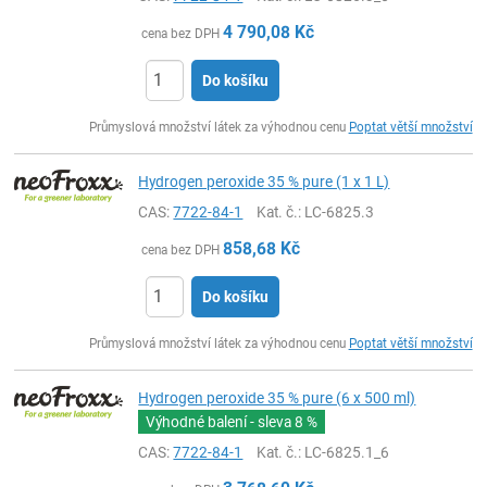
4 790,08
Kč
cena bez DPH
Do košíku
ks
Průmyslová množství látek za výhodnou cenu
Poptat větší množství
Hydrogen peroxide 35 % pure (1 x 1 L)
CAS:
7722-84-1
Kat. č.
: LC-6825.3
858,68
Kč
cena bez DPH
Do košíku
ks
Průmyslová množství látek za výhodnou cenu
Poptat větší množství
Hydrogen peroxide 35 % pure (6 x 500 ml)
Výhodné balení - sleva
8 %
CAS:
7722-84-1
Kat. č.
: LC-6825.1_6