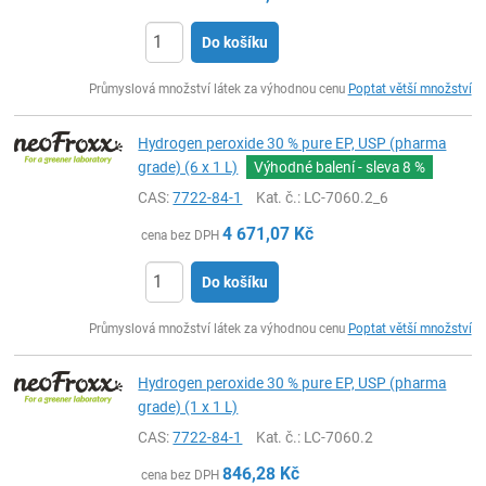
Do košíku
ks
Průmyslová množství látek za výhodnou cenu
Poptat větší množství
Hydrogen peroxide 30 % pure EP, USP (pharma
grade) (6 x 1 L)
Výhodné balení - sleva
8 %
CAS:
7722-84-1
Kat. č.
: LC-7060.2_6
4 671,07
Kč
cena bez DPH
Do košíku
ks
Průmyslová množství látek za výhodnou cenu
Poptat větší množství
Hydrogen peroxide 30 % pure EP, USP (pharma
grade) (1 x 1 L)
CAS:
7722-84-1
Kat. č.
: LC-7060.2
846,28
Kč
cena bez DPH