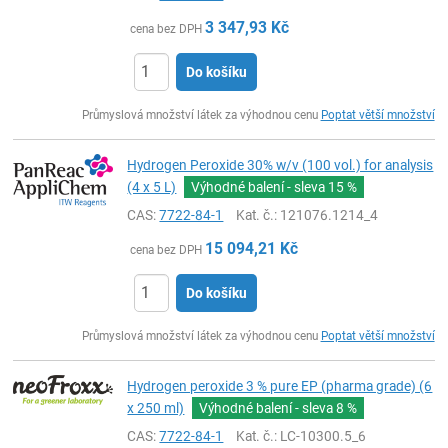
3 347,93
Kč
cena bez DPH
Do košíku
ks
Průmyslová množství látek za výhodnou cenu
Poptat větší množství
Hydrogen Peroxide 30% w/v (100 vol.) for analysis
(4 x 5 L)
Výhodné balení - sleva
15 %
CAS:
7722-84-1
Kat. č.
: 121076.1214_4
15 094,21
Kč
cena bez DPH
Do košíku
ks
Průmyslová množství látek za výhodnou cenu
Poptat větší množství
Hydrogen peroxide 3 % pure EP (pharma grade) (6
x 250 ml)
Výhodné balení - sleva
8 %
CAS:
7722-84-1
Kat. č.
: LC-10300.5_6