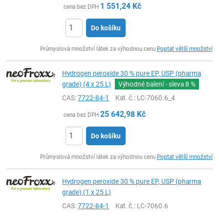
1 551,24
Kč
cena bez DPH
Do košíku
ks
Průmyslová množství látek za výhodnou cenu
Poptat větší množství
Hydrogen peroxide 30 % pure EP, USP (pharma
grade) (4 x 25 L)
Výhodné balení - sleva
8 %
CAS:
7722-84-1
Kat. č.
: LC-7060.6_4
25 642,98
Kč
cena bez DPH
Do košíku
ks
Průmyslová množství látek za výhodnou cenu
Poptat větší množství
Hydrogen peroxide 30 % pure EP, USP (pharma
grade) (1 x 25 L)
CAS:
7722-84-1
Kat. č.
: LC-7060.6