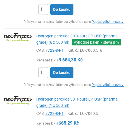
Do košíku
ks
Průmyslová množství látek za výhodnou cenu
Poptat větší množství
Hydrogen peroxide 30 % pure EP, USP (pharma
grade) (6 x 500 ml)
Výhodné balení - sleva
8 %
CAS:
7722-84-1
Kat. č.
: LC-7060.5_6
3 684,30
Kč
cena bez DPH
Do košíku
ks
Průmyslová množství látek za výhodnou cenu
Poptat větší množství
Hydrogen peroxide 30 % pure EP, USP (pharma
grade) (1 x 500 ml)
CAS:
7722-84-1
Kat. č.
: LC-7060.5
665,29
Kč
cena bez DPH