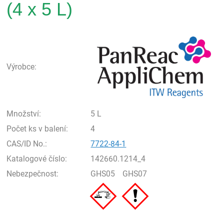
(4 x 5 L)
Pan
Výrobce:
Množství:
5 L
Počet ks v balení:
4
CAS/ID No.:
7722-84-1
Katalogové číslo:
142660.1214_4
Nebezpečnost:
GHS05
GHS07