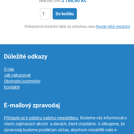
3 768,60
Kč
cena bez DPH
Do košíku
ks
Průmyslová množství látek za výhodnou cenu
Poptat větší množství
Důležité odkazy
O nás
Jak nakupovat
Obchodní podmínky
Kontakty
E-mailový zpravodaj
Přihlaste se k odběru našeho newsletteru
. Budeme vás informovat o
všech zajímavých akcích a slevách, které chystáme. A slibujeme, že
zpravodaj budeme posílat jen občas, abychom nezahltili vaše e-