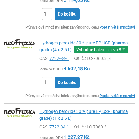
2 114,05
Kč
cena bez DPH
Do košíku
ks
Průmyslová množství látek za výhodnou cenu
Poptat větší množství
Hydrogen peroxide 30 % pure EP, USP (pharma
grade) (4 x 2.5 L)
Výhodné balení - sleva
8 %
CAS:
7722-84-1
Kat. č.
: LC-7060.3_4
4 502,48
Kč
cena bez DPH
Do košíku
ks
Průmyslová množství látek za výhodnou cenu
Poptat větší množství
Hydrogen peroxide 30 % pure EP, USP (pharma
grade) (1 x 2.5 L)
CAS:
7722-84-1
Kat. č.
: LC-7060.3
1 227,27
Kč
cena bez DPH