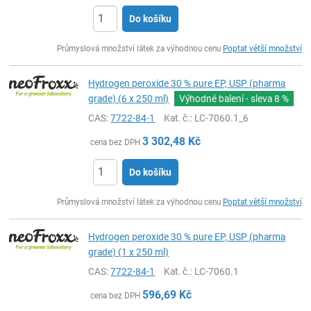
Do košíku
ks
Průmyslová množství látek za výhodnou cenu
Poptat větší množství
Hydrogen peroxide 30 % pure EP, USP (pharma
grade) (6 x 250 ml)
Výhodné balení - sleva
8 %
CAS:
7722-84-1
Kat. č.
: LC-7060.1_6
3 302,48
Kč
cena bez DPH
Do košíku
ks
Průmyslová množství látek za výhodnou cenu
Poptat větší množství
Hydrogen peroxide 30 % pure EP, USP (pharma
grade) (1 x 250 ml)
CAS:
7722-84-1
Kat. č.
: LC-7060.1
596,69
Kč
cena bez DPH