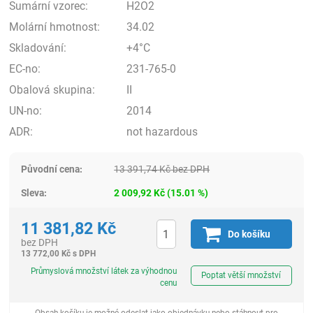
Sumární vzorec:
H2O2
Molární hmotnost:
34.02
Skladování:
+4°C
EC-no:
231-765-0
Obalová skupina:
II
UN-no:
2014
ADR:
not hazardous
Původní cena:
13 391,74
Kč
bez DPH
Sleva:
2 009,92
Kč
(
15.01
%)
11 381,82
Kč
Do košíku
bez DPH
13 772,00
Kč
s DPH
ks
Průmyslová množství látek za výhodnou
Poptat větší množství
cenu
Obsah košíku je možné odeslat jako objednávku nebo stáhnout pro