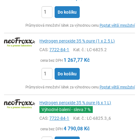
Do košíku
ks
Průmyslová množství látek za výhodnou cenu
Poptat větší množství
Hydrogen peroxide 35 % pure (1 x 2.5 L)
CAS:
7722-84-1
Kat. č.
: LC-6825.2
1 267,77
Kč
cena bez DPH
Do košíku
ks
Průmyslová množství látek za výhodnou cenu
Poptat větší množství
Hydrogen peroxide 35 % pure (6 x 1 L)
Výhodné balení - sleva
7 %
CAS:
7722-84-1
Kat. č.
: LC-6825.3_6
4 790,08
Kč
cena bez DPH