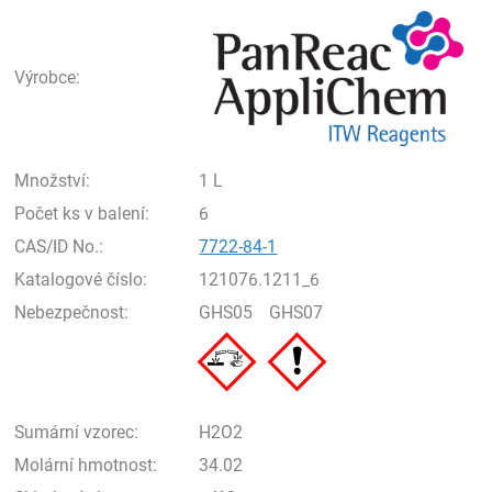
Pan
Výrobce:
Množství:
1 L
Počet ks v balení:
6
CAS/ID No.:
7722-84-1
Katalogové číslo:
121076.1211_6
Nebezpečnost:
GHS05
GHS07
Sumární vzorec:
H2O2
Molární hmotnost:
34.02