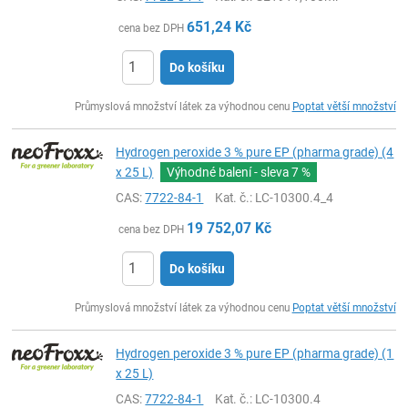
651,24
Kč
cena bez DPH
Do košíku
ks
Průmyslová množství látek za výhodnou cenu
Poptat větší množství
Hydrogen peroxide 3 % pure EP (pharma grade) (4
x 25 L)
Výhodné balení - sleva
7 %
CAS:
7722-84-1
Kat. č.
: LC-10300.4_4
19 752,07
Kč
cena bez DPH
Do košíku
ks
Průmyslová množství látek za výhodnou cenu
Poptat větší množství
Hydrogen peroxide 3 % pure EP (pharma grade) (1
x 25 L)
CAS:
7722-84-1
Kat. č.
: LC-10300.4