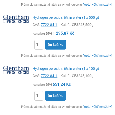
ks
Průmyslová množství látek za výhodnou cenu
Poptat větší množství
Hydrogen peroxide, 6% in water (1 x 500 g)
CAS:
7722-84-1
Kat. č.
: GE3243,500g
1 295,87
Kč
cena bez DPH
Do košíku
ks
Průmyslová množství látek za výhodnou cenu
Poptat větší množství
Hydrogen peroxide, 6% in water (1 x 100 g)
CAS:
7722-84-1
Kat. č.
: GE3243,100g
651,24
Kč
cena bez DPH
Do košíku
ks
Průmyslová množství látek za výhodnou cenu
Poptat větší množství