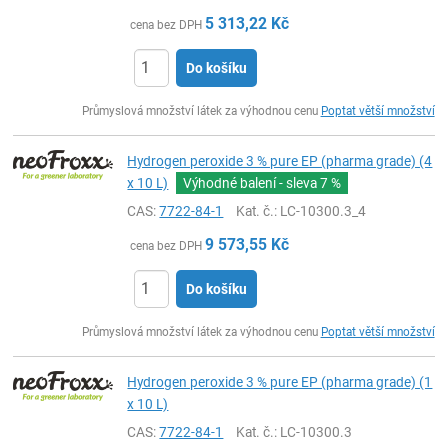
5 313,22
Kč
cena bez DPH
Do košíku
ks
Průmyslová množství látek za výhodnou cenu
Poptat větší množství
Hydrogen peroxide 3 % pure EP (pharma grade) (4
x 10 L)
Výhodné balení - sleva
7 %
CAS:
7722-84-1
Kat. č.
: LC-10300.3_4
9 573,55
Kč
cena bez DPH
Do košíku
ks
Průmyslová množství látek za výhodnou cenu
Poptat větší množství
Hydrogen peroxide 3 % pure EP (pharma grade) (1
x 10 L)
CAS:
7722-84-1
Kat. č.
: LC-10300.3