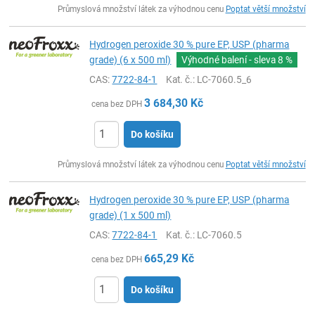
Průmyslová množství látek za výhodnou cenu
Poptat větší množství
Hydrogen peroxide 30 % pure EP, USP (pharma
grade) (6 x 500 ml)
Výhodné balení - sleva
8 %
CAS:
7722-84-1
Kat. č.
: LC-7060.5_6
3 684,30
Kč
cena bez DPH
Do košíku
ks
Průmyslová množství látek za výhodnou cenu
Poptat větší množství
Hydrogen peroxide 30 % pure EP, USP (pharma
grade) (1 x 500 ml)
CAS:
7722-84-1
Kat. č.
: LC-7060.5
665,29
Kč
cena bez DPH
Do košíku
ks