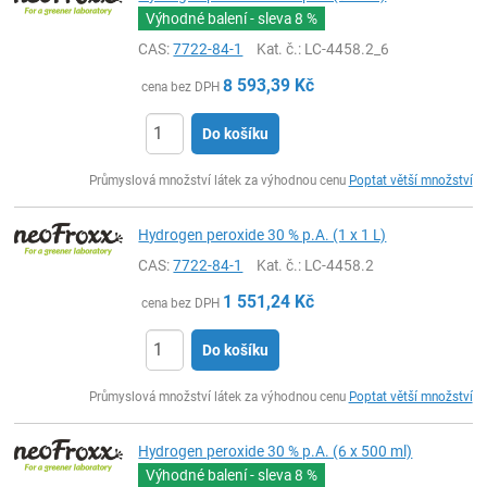
Výhodné balení - sleva
8 %
CAS:
7722-84-1
Kat. č.
: LC-4458.2_6
8 593,39
Kč
cena bez DPH
Do košíku
ks
Průmyslová množství látek za výhodnou cenu
Poptat větší množství
Hydrogen peroxide 30 % p.A. (1 x 1 L)
CAS:
7722-84-1
Kat. č.
: LC-4458.2
1 551,24
Kč
cena bez DPH
Do košíku
ks
Průmyslová množství látek za výhodnou cenu
Poptat větší množství
Hydrogen peroxide 30 % p.A. (6 x 500 ml)
Výhodné balení - sleva
8 %