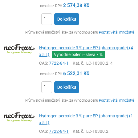
2 574,38
Kč
cena bez DPH
Do košíku
ks
Průmyslová množství látek za výhodnou cenu
Poptat větší množství
Hydrogen peroxide 3 % pure EP (pharma grade) (4
x 5 L)
Výhodné balení - sleva
7 %
CAS:
7722-84-1
Kat. č.
: LC-10300.2_4
6 522,31
Kč
cena bez DPH
Do košíku
ks
Průmyslová množství látek za výhodnou cenu
Poptat větší množství
Hydrogen peroxide 3 % pure EP (pharma grade) (1
x 5 L)
CAS:
7722-84-1
Kat. č.
: LC-10300.2