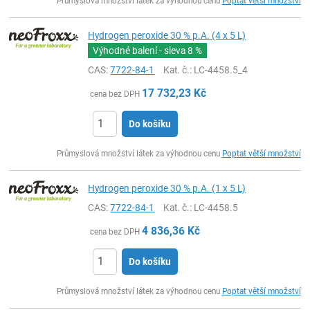
Průmyslová množství látek za výhodnou cenu
Poptat větší množství
Hydrogen peroxide 30 % p.A. (4 x 5 L)
Výhodné balení - sleva
8 %
CAS:
7722-84-1
Kat. č.
: LC-4458.5_4
17 732,23
Kč
cena bez DPH
Do košíku
ks
Průmyslová množství látek za výhodnou cenu
Poptat větší množství
Hydrogen peroxide 30 % p.A. (1 x 5 L)
CAS:
7722-84-1
Kat. č.
: LC-4458.5
4 836,36
Kč
cena bez DPH
Do košíku
ks
Průmyslová množství látek za výhodnou cenu
Poptat větší množství