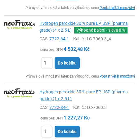
ks
Průmyslová množství látek za výhodnou cenu
Poptat větší množství
Hydrogen peroxide 30 % pure EP, USP (pharma
grade) (4 x 2.5 L)
Výhodné balení - sleva
8 %
CAS:
7722-84-1
Kat. č.
: LC-7060.3_4
4 502,48
Kč
cena bez DPH
Do košíku
ks
Průmyslová množství látek za výhodnou cenu
Poptat větší množství
Hydrogen peroxide 30 % pure EP, USP (pharma
grade) (1 x 2.5 L)
CAS:
7722-84-1
Kat. č.
: LC-7060.3
1 227,27
Kč
cena bez DPH
Do košíku