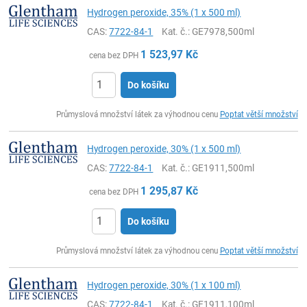
Hydrogen peroxide, 35% (1 x 500 ml)
CAS:
7722-84-1
Kat. č.
: GE7978,500ml
1 523,97
Kč
cena bez DPH
Do košíku
ks
Průmyslová množství látek za výhodnou cenu
Poptat větší množství
Hydrogen peroxide, 30% (1 x 500 ml)
CAS:
7722-84-1
Kat. č.
: GE1911,500ml
1 295,87
Kč
cena bez DPH
Do košíku
ks
Průmyslová množství látek za výhodnou cenu
Poptat větší množství
Hydrogen peroxide, 30% (1 x 100 ml)
CAS:
7722-84-1
Kat. č.
: GE1911,100ml