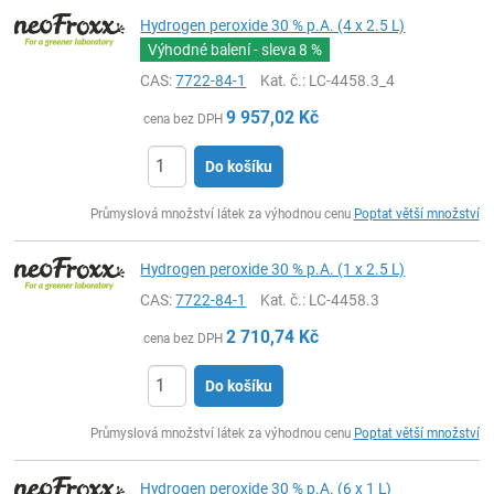
Hydrogen peroxide 30 % p.A. (4 x 2.5 L)
Výhodné balení - sleva
8 %
CAS:
7722-84-1
Kat. č.
: LC-4458.3_4
9 957,02
Kč
cena bez DPH
Do košíku
ks
Průmyslová množství látek za výhodnou cenu
Poptat větší množství
Hydrogen peroxide 30 % p.A. (1 x 2.5 L)
CAS:
7722-84-1
Kat. č.
: LC-4458.3
2 710,74
Kč
cena bez DPH
Do košíku
ks
Průmyslová množství látek za výhodnou cenu
Poptat větší množství
Hydrogen peroxide 30 % p.A. (6 x 1 L)