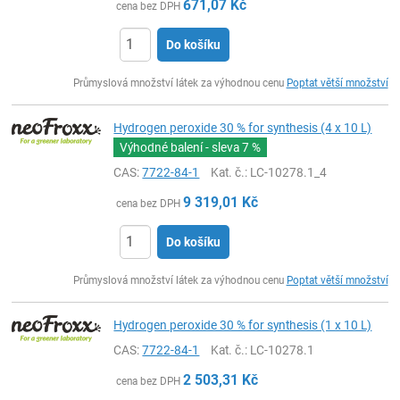
671,07
Kč
cena bez DPH
Do košíku
ks
Průmyslová množství látek za výhodnou cenu
Poptat větší množství
Hydrogen peroxide 30 % for synthesis (4 x 10 L)
Výhodné balení - sleva
7 %
CAS:
7722-84-1
Kat. č.
: LC-10278.1_4
9 319,01
Kč
cena bez DPH
Do košíku
ks
Průmyslová množství látek za výhodnou cenu
Poptat větší množství
Hydrogen peroxide 30 % for synthesis (1 x 10 L)
CAS:
7722-84-1
Kat. č.
: LC-10278.1
2 503,31
Kč
cena bez DPH