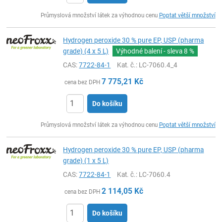
ks
Průmyslová množství látek za výhodnou cenu
Poptat větší množství
Hydrogen peroxide 30 % pure EP, USP (pharma
grade) (4 x 5 L)
Výhodné balení - sleva
8 %
CAS:
7722-84-1
Kat. č.
: LC-7060.4_4
7 775,21
Kč
cena bez DPH
Do košíku
ks
Průmyslová množství látek za výhodnou cenu
Poptat větší množství
Hydrogen peroxide 30 % pure EP, USP (pharma
grade) (1 x 5 L)
CAS:
7722-84-1
Kat. č.
: LC-7060.4
2 114,05
Kč
cena bez DPH
Do košíku