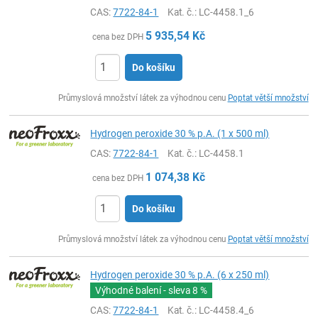
CAS:
7722-84-1
Kat. č.
: LC-4458.1_6
5 935,54
Kč
cena bez DPH
Do košíku
ks
Průmyslová množství látek za výhodnou cenu
Poptat větší množství
Hydrogen peroxide 30 % p.A. (1 x 500 ml)
CAS:
7722-84-1
Kat. č.
: LC-4458.1
1 074,38
Kč
cena bez DPH
Do košíku
ks
Průmyslová množství látek za výhodnou cenu
Poptat větší množství
Hydrogen peroxide 30 % p.A. (6 x 250 ml)
Výhodné balení - sleva
8 %
CAS:
7722-84-1
Kat. č.
: LC-4458.4_6