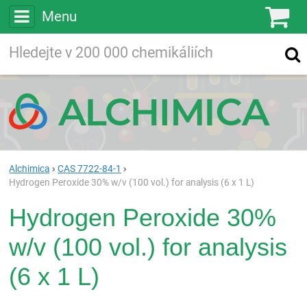
Menu
Ko
Vyhledávejte
Vyhledávání
ve více než
200 000
chemických látkách
Hledej
Alchimica
CAS 7722-84-1
Hydrogen Peroxide 30% w/v (100 vol.) for analysis (6 x 1 L)
Hydrogen Peroxide 30%
w/v (100 vol.) for analysis
(6 x 1 L)