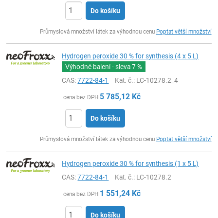
Do košíku
ks
Průmyslová množství látek za výhodnou cenu
Poptat větší množství
Hydrogen peroxide 30 % for synthesis (4 x 5 L)
Výhodné balení - sleva
7 %
CAS:
7722-84-1
Kat. č.
: LC-10278.2_4
5 785,12
Kč
cena bez DPH
Do košíku
ks
Průmyslová množství látek za výhodnou cenu
Poptat větší množství
Hydrogen peroxide 30 % for synthesis (1 x 5 L)
CAS:
7722-84-1
Kat. č.
: LC-10278.2
1 551,24
Kč
cena bez DPH
Do košíku