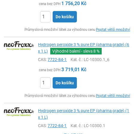
1 756,20
Kč
cena bez DPH
Do košíku
ks
Průmyslová množství látek za výhodnou cenu
Poptat větší množství
Hydrogen peroxide 3 % pure EP (pharma grade) (6
x 1 L)
Výhodné balení - sleva
8 %
CAS:
7722-84-1
Kat. č.
: LC-10300.1_6
3 719,01
Kč
cena bez DPH
Do košíku
ks
Průmyslová množství látek za výhodnou cenu
Poptat větší množství
Hydrogen peroxide 3 % pure EP (pharma grade) (1
x 1 L)
CAS:
7722-84-1
Kat. č.
: LC-10300.1