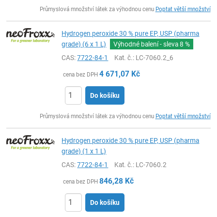
ks
Průmyslová množství látek za výhodnou cenu
Poptat větší množství
Hydrogen peroxide 30 % pure EP, USP (pharma
grade) (6 x 1 L)
Výhodné balení - sleva
8 %
CAS:
7722-84-1
Kat. č.
: LC-7060.2_6
4 671,07
Kč
cena bez DPH
Do košíku
ks
Průmyslová množství látek za výhodnou cenu
Poptat větší množství
Hydrogen peroxide 30 % pure EP, USP (pharma
grade) (1 x 1 L)
CAS:
7722-84-1
Kat. č.
: LC-7060.2
846,28
Kč
cena bez DPH
Do košíku
ks