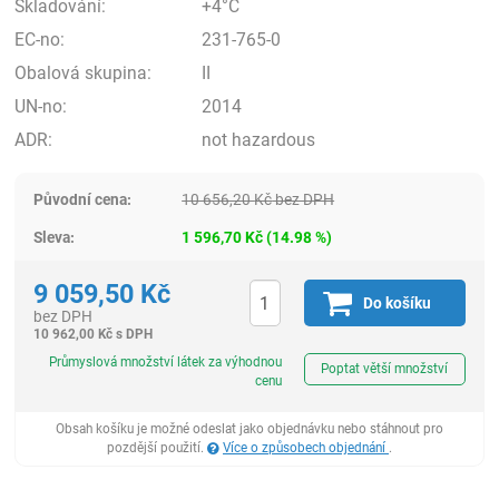
Skladování:
+4°C
EC-no:
231-765-0
Obalová skupina:
II
UN-no:
2014
ADR:
not hazardous
Původní cena:
10 656,20
Kč
bez DPH
Sleva:
1 596,70
Kč
(
14.98
%)
9 059,50
Kč
Do košíku
bez DPH
10 962,00
Kč
s DPH
ks
Průmyslová množství látek za výhodnou
Poptat větší množství
cenu
Obsah košíku je možné odeslat jako objednávku nebo stáhnout pro
pozdější použití.
Více o způsobech objednání
.