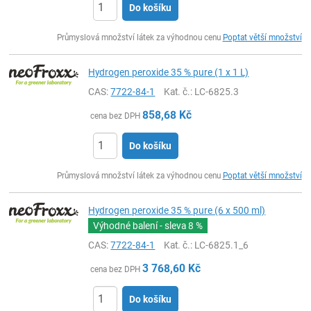
Do košíku
ks
Průmyslová množství látek za výhodnou cenu
Poptat větší množství
Hydrogen peroxide 35 % pure (1 x 1 L)
CAS:
7722-84-1
Kat. č.
: LC-6825.3
858,68
Kč
cena bez DPH
Do košíku
ks
Průmyslová množství látek za výhodnou cenu
Poptat větší množství
Hydrogen peroxide 35 % pure (6 x 500 ml)
Výhodné balení - sleva
8 %
CAS:
7722-84-1
Kat. č.
: LC-6825.1_6
3 768,60
Kč
cena bez DPH
Do košíku