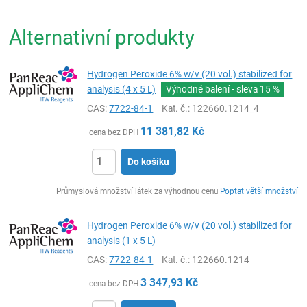
Alternativní produkty
Hydrogen Peroxide 6% w/v (20 vol.) stabilized for
analysis (4 x 5 L)
Výhodné balení - sleva
15 %
CAS:
7722-84-1
Kat. č.
: 122660.1214_4
11 381,82
Kč
cena bez DPH
Do košíku
ks
Průmyslová množství látek za výhodnou cenu
Poptat větší množství
Hydrogen Peroxide 6% w/v (20 vol.) stabilized for
analysis (1 x 5 L)
CAS:
7722-84-1
Kat. č.
: 122660.1214
3 347,93
Kč
cena bez DPH