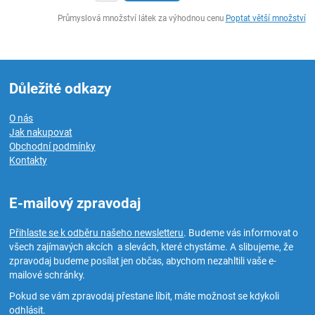
ks
Průmyslová množství látek za výhodnou cenu
Poptat větší množství
Důležité odkazy
O nás
Jak nakupovat
Obchodní podmínky
Kontakty
E-mailový zpravodaj
Přihlaste se k odběru našeho newsletteru
. Budeme vás informovat o
všech zajímavých akcích a slevách, které chystáme. A slibujeme, že
zpravodaj budeme posílat jen občas, abychom nezahltili vaše e-
mailové schránky.
Pokud se vám zpravodaj přestane líbit, máte možnost se kdykoli
odhlásit.