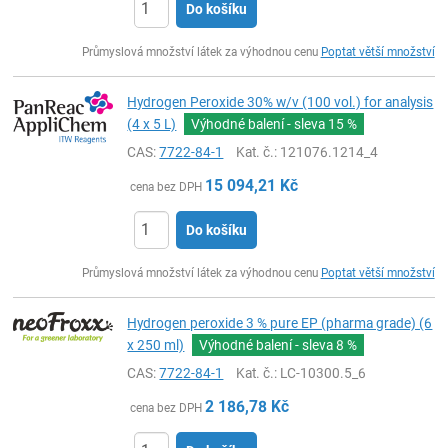
Do košíku
ks
Průmyslová množství látek za výhodnou cenu
Poptat větší množství
Hydrogen Peroxide 30% w/v (100 vol.) for analysis
(4 x 5 L)
Výhodné balení - sleva
15 %
CAS:
7722-84-1
Kat. č.
: 121076.1214_4
15 094,21
Kč
cena bez DPH
Do košíku
ks
Průmyslová množství látek za výhodnou cenu
Poptat větší množství
Hydrogen peroxide 3 % pure EP (pharma grade) (6
x 250 ml)
Výhodné balení - sleva
8 %
CAS:
7722-84-1
Kat. č.
: LC-10300.5_6
2 186,78
Kč
cena bez DPH