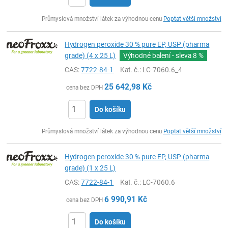
ks
Průmyslová množství látek za výhodnou cenu
Poptat větší množství
Hydrogen peroxide 30 % pure EP, USP (pharma
grade) (4 x 25 L)
Výhodné balení - sleva
8 %
CAS:
7722-84-1
Kat. č.
: LC-7060.6_4
25 642,98
Kč
cena bez DPH
Do košíku
ks
Průmyslová množství látek za výhodnou cenu
Poptat větší množství
Hydrogen peroxide 30 % pure EP, USP (pharma
grade) (1 x 25 L)
CAS:
7722-84-1
Kat. č.
: LC-7060.6
6 990,91
Kč
cena bez DPH
Do košíku