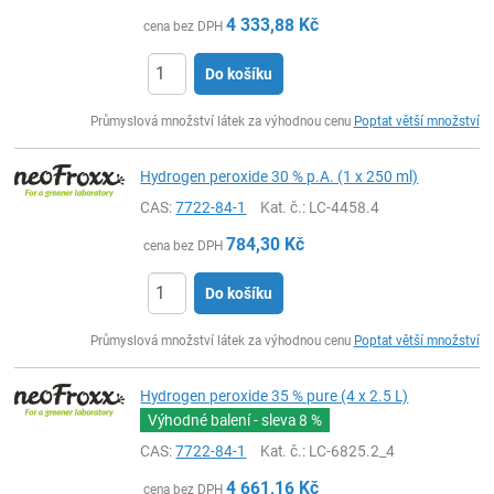
4 333,88
Kč
cena bez DPH
Do košíku
ks
Průmyslová množství látek za výhodnou cenu
Poptat větší množství
Hydrogen peroxide 30 % p.A. (1 x 250 ml)
CAS:
7722-84-1
Kat. č.
: LC-4458.4
784,30
Kč
cena bez DPH
Do košíku
ks
Průmyslová množství látek za výhodnou cenu
Poptat větší množství
Hydrogen peroxide 35 % pure (4 x 2.5 L)
Výhodné balení - sleva
8 %
CAS:
7722-84-1
Kat. č.
: LC-6825.2_4
4 661,16
Kč
cena bez DPH