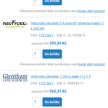
Do košíku
ks
Průmyslová množství látek za výhodnou cenu
Poptat větší množství
Hydrogen peroxide 3 % pure EP (pharma grade) (1
x 250 ml)
CAS:
7722-84-1
Kat. č.
: LC-10300.5
395,04
Kč
cena bez DPH
Do košíku
ks
Průmyslová množství látek za výhodnou cenu
Poptat větší množství
Hydrogen peroxide, 7.5% in water (1 x 1 l)
CAS:
7722-84-1
Kat. č.
: GS8182,1l
560,33
Kč
cena bez DPH
Do košíku