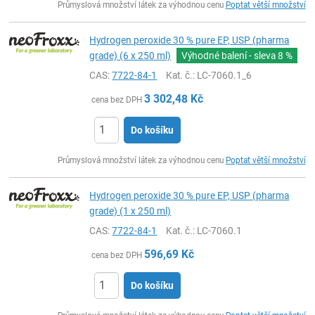
Průmyslová množství látek za výhodnou cenu
Poptat větší množství
Hydrogen peroxide 30 % pure EP, USP (pharma
grade) (6 x 250 ml)
Výhodné balení - sleva
8 %
CAS:
7722-84-1
Kat. č.
: LC-7060.1_6
3 302,48
Kč
cena bez DPH
Do košíku
ks
Průmyslová množství látek za výhodnou cenu
Poptat větší množství
Hydrogen peroxide 30 % pure EP, USP (pharma
grade) (1 x 250 ml)
CAS:
7722-84-1
Kat. č.
: LC-7060.1
596,69
Kč
cena bez DPH
Do košíku
ks