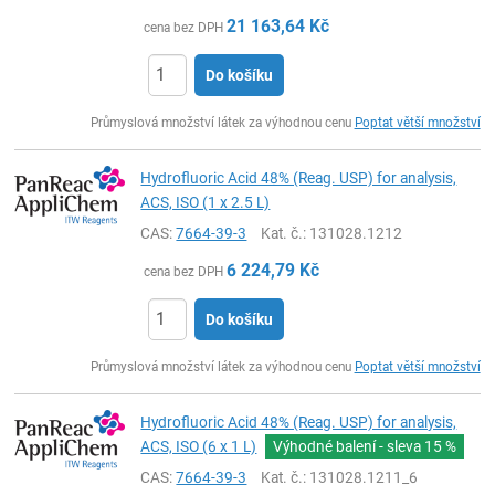
21 163,64
Kč
cena bez DPH
Do košíku
ks
Průmyslová množství látek za výhodnou cenu
Poptat větší množství
Hydrofluoric Acid 48% (Reag. USP) for analysis,
ACS, ISO (1 x 2.5 L)
CAS:
7664-39-3
Kat. č.
: 131028.1212
6 224,79
Kč
cena bez DPH
Do košíku
ks
Průmyslová množství látek za výhodnou cenu
Poptat větší množství
Hydrofluoric Acid 48% (Reag. USP) for analysis,
ACS, ISO (6 x 1 L)
Výhodné balení - sleva
15 %
CAS:
7664-39-3
Kat. č.
: 131028.1211_6