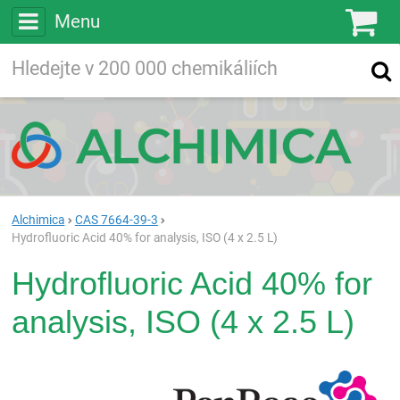
Menu
Ko
Vyhledávejte
Vyhledávání
ve více než
200 000
chemických látkách
Hledej
Alchimica
CAS 7664-39-3
Hydrofluoric Acid 40% for analysis, ISO (4 x 2.5 L)
Hydrofluoric Acid 40% for
analysis, ISO (4 x 2.5 L)
Pan