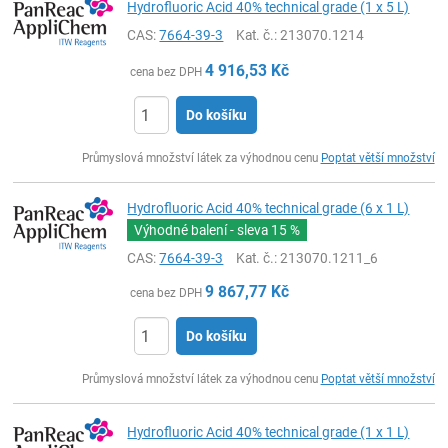
Hydrofluoric Acid 40% technical grade (1 x 5 L)
CAS:
7664-39-3
Kat. č.
: 213070.1214
4 916,53
Kč
cena bez DPH
Do košíku
ks
Průmyslová množství látek za výhodnou cenu
Poptat větší množství
Hydrofluoric Acid 40% technical grade (6 x 1 L)
Výhodné balení - sleva
15 %
CAS:
7664-39-3
Kat. č.
: 213070.1211_6
9 867,77
Kč
cena bez DPH
Do košíku
ks
Průmyslová množství látek za výhodnou cenu
Poptat větší množství
Hydrofluoric Acid 40% technical grade (1 x 1 L)