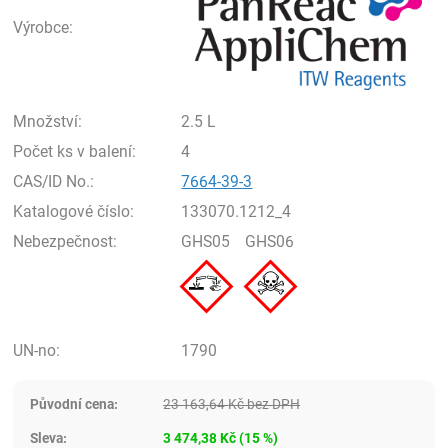
Výrobce:
Množství:
2.5 L
Počet ks v balení:
4
CAS/ID No.:
7664-39-3
Katalogové číslo:
133070.1212_4
Nebezpečnost:
GHS05
GHS06
UN-no:
1790
Původní cena:
23 163,64
Kč
bez DPH
Sleva:
3 474,38
Kč
(
15
%)