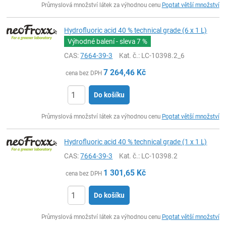
Průmyslová množství látek za výhodnou cenu
Poptat větší množství
Hydrofluoric acid 40 % technical grade (6 x 1 L)
Výhodné balení - sleva
7 %
CAS:
7664-39-3
Kat. č.
: LC-10398.2_6
7 264,46
Kč
cena bez DPH
Do košíku
ks
Průmyslová množství látek za výhodnou cenu
Poptat větší množství
Hydrofluoric acid 40 % technical grade (1 x 1 L)
CAS:
7664-39-3
Kat. č.
: LC-10398.2
1 301,65
Kč
cena bez DPH
Do košíku
ks
Průmyslová množství látek za výhodnou cenu
Poptat větší množství