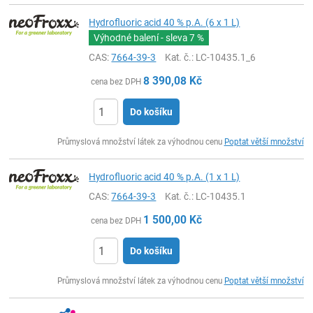
Hydrofluoric acid 40 % p.A. (6 x 1 L)
Výhodné balení - sleva
7 %
CAS:
7664-39-3
Kat. č.
: LC-10435.1_6
8 390,08
Kč
cena bez DPH
Do košíku
ks
Průmyslová množství látek za výhodnou cenu
Poptat větší množství
Hydrofluoric acid 40 % p.A. (1 x 1 L)
CAS:
7664-39-3
Kat. č.
: LC-10435.1
1 500,00
Kč
cena bez DPH
Do košíku
ks
Průmyslová množství látek za výhodnou cenu
Poptat větší množství