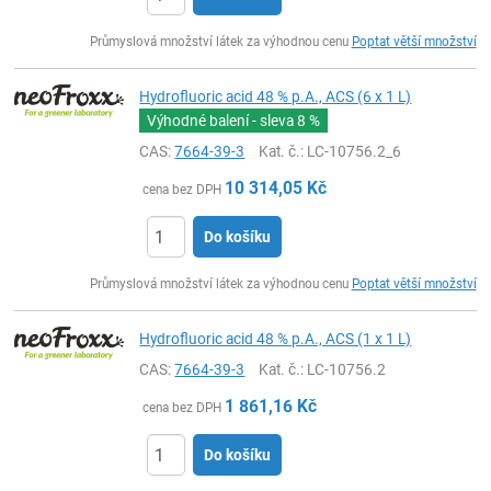
ks
Průmyslová množství látek za výhodnou cenu
Poptat větší množství
Hydrofluoric acid 48 % p.A., ACS (6 x 1 L)
Výhodné balení - sleva
8 %
CAS:
7664-39-3
Kat. č.
: LC-10756.2_6
10 314,05
Kč
cena bez DPH
Do košíku
ks
Průmyslová množství látek za výhodnou cenu
Poptat větší množství
Hydrofluoric acid 48 % p.A., ACS (1 x 1 L)
CAS:
7664-39-3
Kat. č.
: LC-10756.2
1 861,16
Kč
cena bez DPH
Do košíku
ks