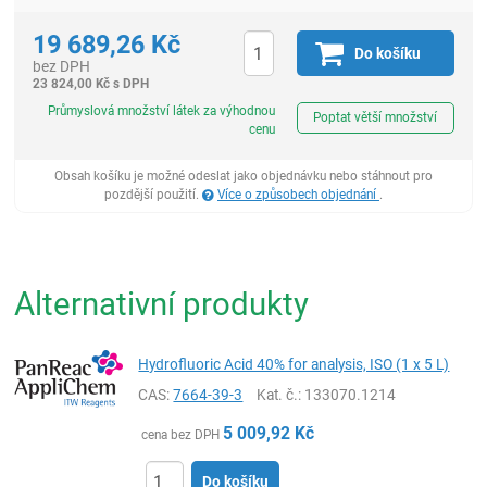
19 689,26
Kč
Do košíku
bez DPH
23 824,00
Kč
s DPH
ks
Průmyslová množství látek za výhodnou
Poptat větší množství
cenu
Obsah košíku je možné odeslat jako objednávku nebo stáhnout pro
pozdější použití.
Více o způsobech objednání
.
Alternativní produkty
Hydrofluoric Acid 40% for analysis, ISO (1 x 5 L)
CAS:
7664-39-3
Kat. č.
: 133070.1214
5 009,92
Kč
cena bez DPH
Do košíku