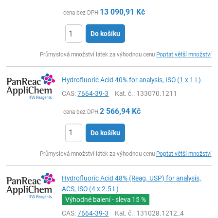
13 090,91
Kč
cena bez DPH
Do košíku
ks
Průmyslová množství látek za výhodnou cenu
Poptat větší množství
Hydrofluoric Acid 40% for analysis, ISO (1 x 1 L)
CAS:
7664-39-3
Kat. č.
: 133070.1211
2 566,94
Kč
cena bez DPH
Do košíku
ks
Průmyslová množství látek za výhodnou cenu
Poptat větší množství
Hydrofluoric Acid 48% (Reag. USP) for analysis,
ACS, ISO (4 x 2.5 L)
Výhodné balení - sleva
15 %
CAS:
7664-39-3
Kat. č.
: 131028.1212_4