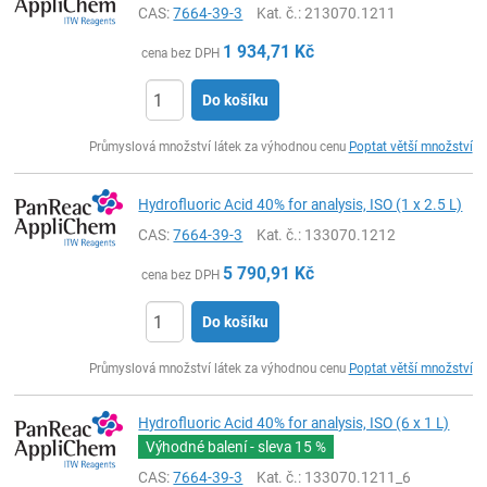
CAS:
7664-39-3
Kat. č.
: 213070.1211
1 934,71
Kč
cena bez DPH
Do košíku
ks
Průmyslová množství látek za výhodnou cenu
Poptat větší množství
Hydrofluoric Acid 40% for analysis, ISO (1 x 2.5 L)
CAS:
7664-39-3
Kat. č.
: 133070.1212
5 790,91
Kč
cena bez DPH
Do košíku
ks
Průmyslová množství látek za výhodnou cenu
Poptat větší množství
Hydrofluoric Acid 40% for analysis, ISO (6 x 1 L)
Výhodné balení - sleva
15 %
CAS:
7664-39-3
Kat. č.
: 133070.1211_6