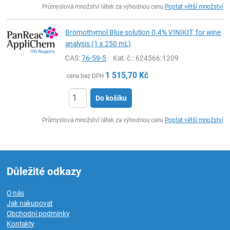
Průmyslová množství látek za výhodnou cenu
Poptat větší množství
Bromothymol Blue solution 0.4% VINIKIT, for wine
analysis (1 x 250 mL)
CAS:
76-59-5
Kat. č.
: 624566.1209
1 515,70
Kč
cena bez DPH
Do košíku
ks
Průmyslová množství látek za výhodnou cenu
Poptat větší množství
Důležité odkazy
O nás
Jak nakupovat
Obchodní podmínky
Kontakty