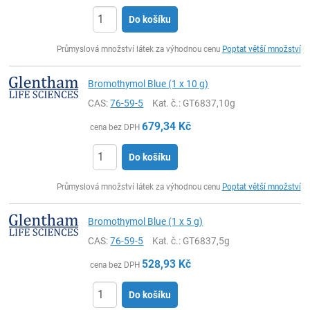
Do košíku
ks
Průmyslová množství látek za výhodnou cenu
Poptat větší množství
Bromothymol Blue (1 x 10 g)
CAS:
76-59-5
Kat. č.
: GT6837,10g
679,34
Kč
cena bez DPH
Do košíku
ks
Průmyslová množství látek za výhodnou cenu
Poptat větší množství
Bromothymol Blue (1 x 5 g)
CAS:
76-59-5
Kat. č.
: GT6837,5g
528,93
Kč
cena bez DPH
Do košíku