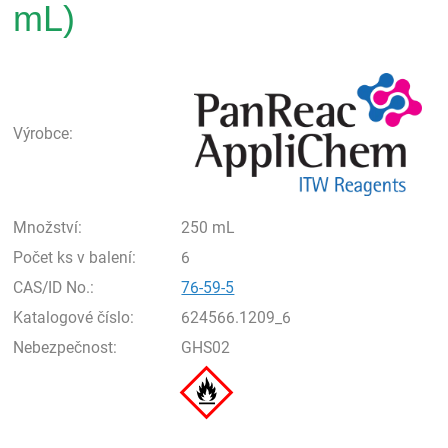
mL)
Pan
Výrobce:
Množství:
250 mL
Počet ks v balení:
6
CAS/ID No.:
76-59-5
Katalogové číslo:
624566.1209_6
Nebezpečnost:
GHS02