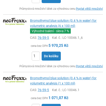
ks
Průmyslová množství látek za výhodnou cenu
Poptat větší množství
Bromothymol blue solution (0.4 % in water) for
volumetric analysis (6 x 100 ml)
Výhodné balení - sleva
7 %
CAS:
76-59-5
Kat. č.
: LC-10046.1_6
5 970,25
Kč
cena bez DPH
Do košíku
ks
Průmyslová množství látek za výhodnou cenu
Poptat větší množství
Bromothymol blue solution (0.4 % in water) for
volumetric analysis (1 x 100 ml)
CAS:
76-59-5
Kat. č.
: LC-10046.1
1 071,07
Kč
cena bez DPH