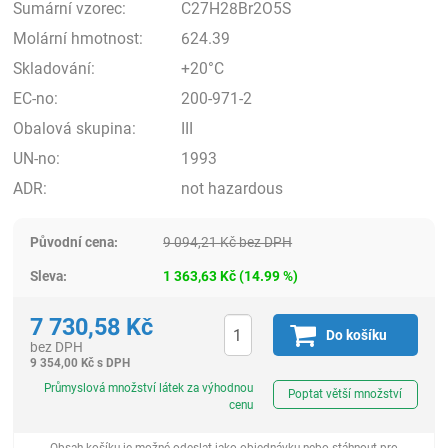
Sumární vzorec:
C27H28Br2O5S
Molární hmotnost:
624.39
Skladování:
+20°C
EC-no:
200-971-2
Obalová skupina:
III
UN-no:
1993
ADR:
not hazardous
Původní cena:
9 094,21
Kč
bez DPH
Sleva:
1 363,63
Kč
(
14.99
%)
7 730,58
Kč
Do košíku
bez DPH
9 354,00
Kč
s DPH
ks
Průmyslová množství látek za výhodnou
Poptat větší množství
cenu
Obsah košíku je možné odeslat jako objednávku nebo stáhnout pro