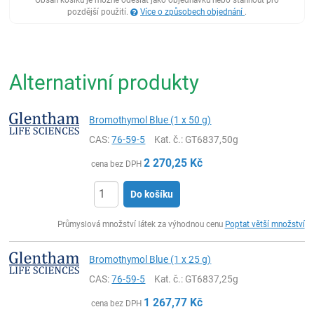
pozdější použití.
Více o způsobech objednání
.
Alternativní produkty
Bromothymol Blue (1 x 50 g)
CAS:
76-59-5
Kat. č.
: GT6837,50g
2 270,25
Kč
cena bez DPH
Do košíku
ks
Průmyslová množství látek za výhodnou cenu
Poptat větší množství
Bromothymol Blue (1 x 25 g)
CAS:
76-59-5
Kat. č.
: GT6837,25g
1 267,77
Kč
cena bez DPH