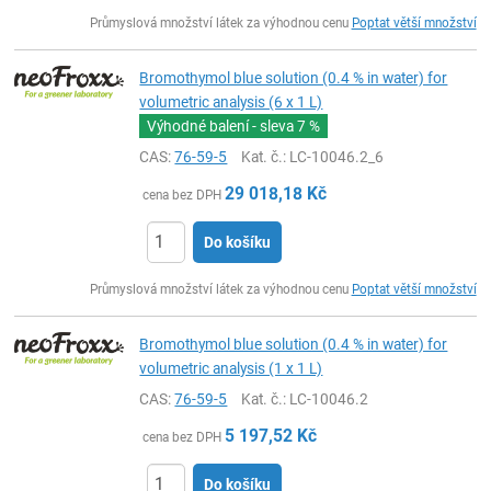
ks
Průmyslová množství látek za výhodnou cenu
Poptat větší množství
Bromothymol blue solution (0.4 % in water) for
volumetric analysis (6 x 1 L)
Výhodné balení - sleva
7 %
CAS:
76-59-5
Kat. č.
: LC-10046.2_6
29 018,18
Kč
cena bez DPH
Do košíku
ks
Průmyslová množství látek za výhodnou cenu
Poptat větší množství
Bromothymol blue solution (0.4 % in water) for
volumetric analysis (1 x 1 L)
CAS:
76-59-5
Kat. č.
: LC-10046.2
5 197,52
Kč
cena bez DPH
Do košíku