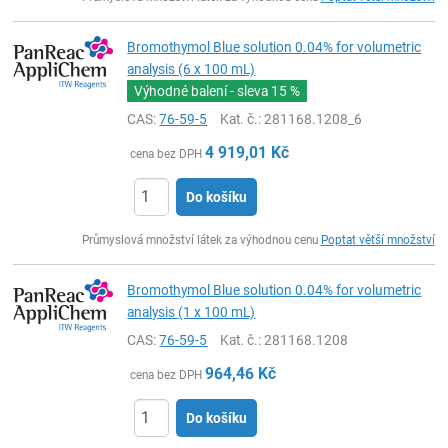
Bromothymol Blue solution 0.04% for volumetric
analysis (6 x 100 mL)
Výhodné balení - sleva
15 %
CAS:
76-59-5
Kat. č.
: 281168.1208_6
4 919,01
Kč
cena bez DPH
Do košíku
ks
Průmyslová množství látek za výhodnou cenu
Poptat větší množství
Bromothymol Blue solution 0.04% for volumetric
analysis (1 x 100 mL)
CAS:
76-59-5
Kat. č.
: 281168.1208
964,46
Kč
cena bez DPH
Do košíku
ks