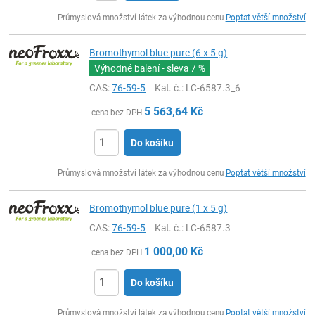
ks
Průmyslová množství látek za výhodnou cenu
Poptat větší množství
Bromothymol blue pure (6 x 5 g)
Výhodné balení - sleva
7 %
CAS:
76-59-5
Kat. č.
: LC-6587.3_6
5 563,64
Kč
cena bez DPH
Do košíku
ks
Průmyslová množství látek za výhodnou cenu
Poptat větší množství
Bromothymol blue pure (1 x 5 g)
CAS:
76-59-5
Kat. č.
: LC-6587.3
1 000,00
Kč
cena bez DPH
Do košíku
ks
Průmyslová množství látek za výhodnou cenu
Poptat větší množství