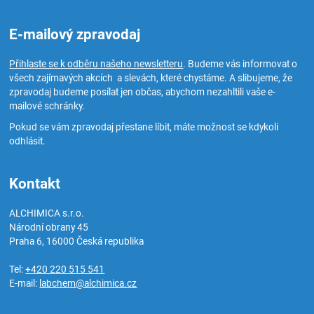
E-mailový zpravodaj
Přihlaste se k odběru našeho newsletteru
. Budeme vás informovat o
všech zajímavých akcích a slevách, které chystáme. A slibujeme, že
zpravodaj budeme posílat jen občas, abychom nezahltili vaše e-
mailové schránky.
Pokud se vám zpravodaj přestane líbit, máte možnost se kdykoli
odhlásit.
Kontakt
ALCHIMICA s.r.o.
Národní obrany 45
Praha 6
,
16000
Česká republika
Tel:
+420 220 515 541
E-mail:
labchem@alchimica.cz