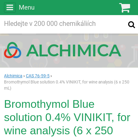
Menu
Ko
Vyhledávejte
Vyhledávání
ve více než
200 000
chemických látkách
Hledej
Alchimica
CAS 76-59-5
Bromothymol Blue solution 0.4% VINIKIT, for wine analysis (6 x 250
mL)
Bromothymol Blue
solution 0.4% VINIKIT, for
wine analysis (6 x 250