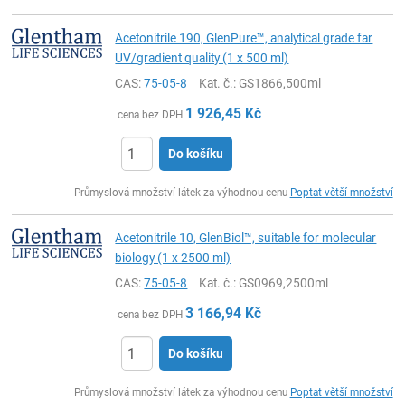
Acetonitrile 190, GlenPure™, analytical grade far
UV/gradient quality (1 x 500 ml)
CAS:
75-05-8
Kat. č.
: GS1866,500ml
1 926,45
Kč
cena bez DPH
Do košíku
ks
Průmyslová množství látek za výhodnou cenu
Poptat větší množství
Acetonitrile 10, GlenBiol™, suitable for molecular
biology (1 x 2500 ml)
CAS:
75-05-8
Kat. č.
: GS0969,2500ml
3 166,94
Kč
cena bez DPH
Do košíku
ks
Průmyslová množství látek za výhodnou cenu
Poptat větší množství