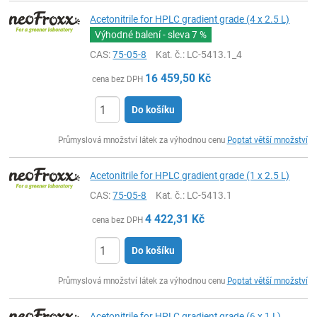
Acetonitrile for HPLC gradient grade (4 x 2.5 L)
Výhodné balení - sleva
7 %
CAS:
75-05-8
Kat. č.
: LC-5413.1_4
16 459,50
Kč
cena bez DPH
Do košíku
ks
Průmyslová množství látek za výhodnou cenu
Poptat větší množství
Acetonitrile for HPLC gradient grade (1 x 2.5 L)
CAS:
75-05-8
Kat. č.
: LC-5413.1
4 422,31
Kč
cena bez DPH
Do košíku
ks
Průmyslová množství látek za výhodnou cenu
Poptat větší množství
Acetonitrile for HPLC gradient grade (6 x 1 L)