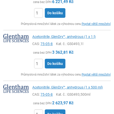
6 221,49
Kč
cena bez DPH
Do košíku
ks
Průmyslová množství látek za výhodnou cenu
Poptat větší množství
Acetonitrile, GlenDry™, anhydrous (1 x 1 l)
CAS:
75-05-8
Kat. č.
: GS0493,1l
3 362,81
Kč
cena bez DPH
Do košíku
ks
Průmyslová množství látek za výhodnou cenu
Poptat větší množství
Acetonitrile, GlenDry™, anhydrous (1 x 500 ml)
CAS:
75-05-8
Kat. č.
: GS0493,500ml
2 623,97
Kč
cena bez DPH