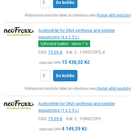
Do košíku
ks
Průmyslová množství látek za výhodnou cenu
Poptat větší množství
Acetonitrile for DNA synthesis and peptide
sequenzing (4 x 2.5 L)
Výhodné balení - sleva
7 %
CAS:
75-05-8
Kat. č.
: 1390LT2P5_4
15 438,02
Kč
cena bez DPH
Do košíku
ks
Průmyslová množství látek za výhodnou cenu
Poptat větší množství
Acetonitrile for DNA synthesis and peptide
sequenzing (1 x 2.5 L)
CAS:
75-05-8
Kat. č.
: 1390LT2P5
4 149,59
Kč
cena bez DPH