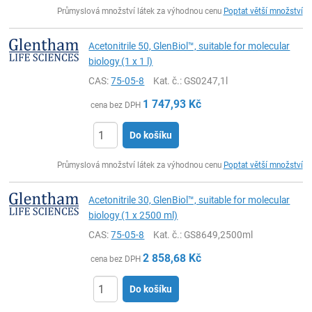
ks
Průmyslová množství látek za výhodnou cenu
Poptat větší množství
Acetonitrile 50, GlenBiol™, suitable for molecular
biology (1 x 1 l)
CAS:
75-05-8
Kat. č.
: GS0247,1l
1 747,93
Kč
cena bez DPH
Do košíku
ks
Průmyslová množství látek za výhodnou cenu
Poptat větší množství
Acetonitrile 30, GlenBiol™, suitable for molecular
biology (1 x 2500 ml)
CAS:
75-05-8
Kat. č.
: GS8649,2500ml
2 858,68
Kč
cena bez DPH
Do košíku
ks