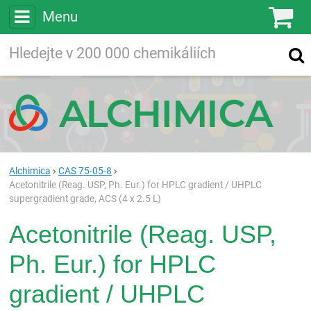
Menu
Ko
Vyhledávejte
Vyhledávání
ve více než
200 000
chemických látkách
Hledej
Alchimica
CAS 75-05-8
Acetonitrile (Reag. USP, Ph. Eur.) for HPLC gradient / UHPLC
supergradient grade, ACS (4 x 2.5 L)
Acetonitrile (Reag. USP,
Ph. Eur.) for HPLC
gradient / UHPLC