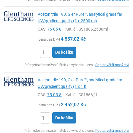
Acetonitrile 190, GlenPure™, analytical grade far
UV/gradient quality (1 x 2500 ml)
CAS:
75-05-8
Kat. č.
: GS1866,2500ml
4 557,02
Kč
cena bez DPH
Do košíku
ks
Průmyslová množství látek za výhodnou cenu
Poptat větší množství
Acetonitrile 190, GlenPure™, analytical grade far
UV/gradient quality (1 x 1 l)
CAS:
75-05-8
Kat. č.
: GS1866,1l
2 452,07
Kč
cena bez DPH
Do košíku
ks
Průmyslová množství látek za výhodnou cenu
Poptat větší množství