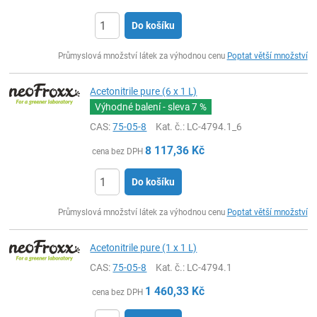
Do košíku
ks
Průmyslová množství látek za výhodnou cenu
Poptat větší množství
Acetonitrile pure (6 x 1 L)
Výhodné balení - sleva
7 %
CAS:
75-05-8
Kat. č.
: LC-4794.1_6
8 117,36
Kč
cena bez DPH
Do košíku
ks
Průmyslová množství látek za výhodnou cenu
Poptat větší množství
Acetonitrile pure (1 x 1 L)
CAS:
75-05-8
Kat. č.
: LC-4794.1
1 460,33
Kč
cena bez DPH