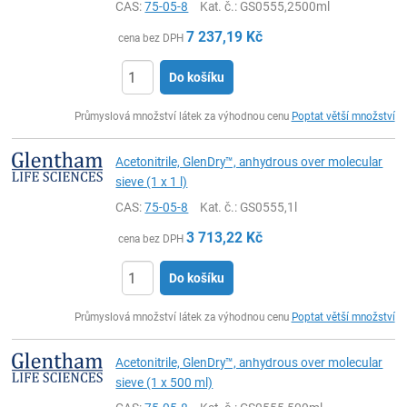
CAS:
75-05-8
Kat. č.
: GS0555,2500ml
7 237,19
Kč
cena bez DPH
Do košíku
ks
Průmyslová množství látek za výhodnou cenu
Poptat větší množství
Acetonitrile, GlenDry™, anhydrous over molecular
sieve (1 x 1 l)
CAS:
75-05-8
Kat. č.
: GS0555,1l
3 713,22
Kč
cena bez DPH
Do košíku
ks
Průmyslová množství látek za výhodnou cenu
Poptat větší množství
Acetonitrile, GlenDry™, anhydrous over molecular
sieve (1 x 500 ml)