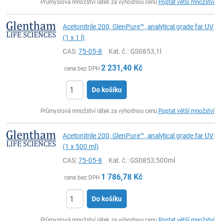
Průmyslová množství látek za výhodnou cenu
Poptat větší množství
Acetonitrile 200, GlenPure™, analytical grade far UV
(1 x 1 l)
CAS:
75-05-8
Kat. č.
: GS0853,1l
2 231,40
Kč
cena bez DPH
Do košíku
ks
Průmyslová množství látek za výhodnou cenu
Poptat větší množství
Acetonitrile 200, GlenPure™, analytical grade far UV
(1 x 500 ml)
CAS:
75-05-8
Kat. č.
: GS0853,500ml
1 786,78
Kč
cena bez DPH
Do košíku
ks
Průmyslová množství látek za výhodnou cenu
Poptat větší množství