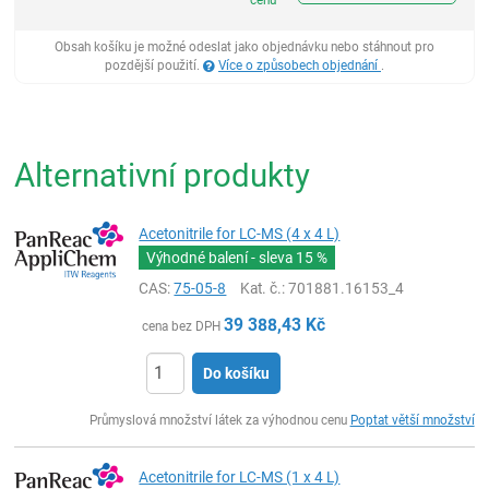
cenu
Obsah košíku je možné odeslat jako objednávku nebo stáhnout pro
pozdější použití.
Více o způsobech objednání
.
Alternativní produkty
Acetonitrile for LC-MS (4 x 4 L)
Výhodné balení - sleva
15 %
CAS:
75-05-8
Kat. č.
: 701881.16153_4
39 388,43
Kč
cena bez DPH
Do košíku
ks
Průmyslová množství látek za výhodnou cenu
Poptat větší množství
Acetonitrile for LC-MS (1 x 4 L)