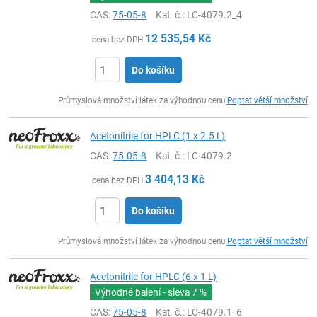
CAS:
75-05-8
Kat. č.
: LC-4079.2_4
12 535,54
Kč
cena bez DPH
Do košíku
ks
Průmyslová množství látek za výhodnou cenu
Poptat větší množství
Acetonitrile for HPLC (1 x 2.5 L)
CAS:
75-05-8
Kat. č.
: LC-4079.2
3 404,13
Kč
cena bez DPH
Do košíku
ks
Průmyslová množství látek za výhodnou cenu
Poptat větší množství
Acetonitrile for HPLC (6 x 1 L)
Výhodné balení - sleva
7 %
CAS:
75-05-8
Kat. č.
: LC-4079.1_6