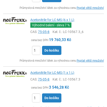
ks
Průmyslová množství látek za výhodnou cenu
Poptat větší množství
Acetonitrile for LC-MS (6 x 1 L)
Výhodné balení - sleva
7 %
CAS:
75-05-8
Kat. č.
: LC-10567.3_6
19 760,33
Kč
cena bez DPH
Do košíku
ks
Průmyslová množství látek za výhodnou cenu
Poptat větší množství
Acetonitrile for LC-MS (1 x 1 L)
CAS:
75-05-8
Kat. č.
: LC-10567.3
3 546,28
Kč
cena bez DPH
Do košíku
ks