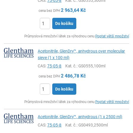
CAS:
75-05-8
Kat. č.
: GS0555,500ml
2 963,64
Kč
cena bez DPH
Do košíku
ks
Průmyslová množství látek za výhodnou cenu
Poptat větší množství
Acetonitrile, GlenDry™, anhydrous over molecular
sieve (1 x 100 ml)
CAS:
75-05-8
Kat. č.
: GS0555,100ml
2 486,78
Kč
cena bez DPH
Do košíku
ks
Průmyslová množství látek za výhodnou cenu
Poptat větší množství
Acetonitrile, GlenDry™, anhydrous (1 x 2500 ml)
CAS:
75-05-8
Kat. č.
: GS0493,2500ml