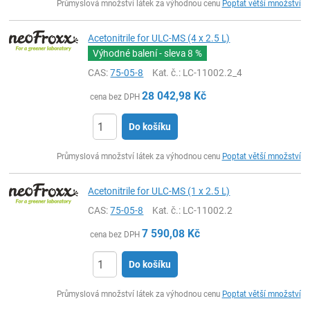
Průmyslová množství látek za výhodnou cenu
Poptat větší množství
Acetonitrile for ULC-MS (4 x 2.5 L)
Výhodné balení - sleva
8 %
CAS:
75-05-8
Kat. č.
: LC-11002.2_4
28 042,98
Kč
cena bez DPH
Do košíku
ks
Průmyslová množství látek za výhodnou cenu
Poptat větší množství
Acetonitrile for ULC-MS (1 x 2.5 L)
CAS:
75-05-8
Kat. č.
: LC-11002.2
7 590,08
Kč
cena bez DPH
Do košíku
ks
Průmyslová množství látek za výhodnou cenu
Poptat větší množství