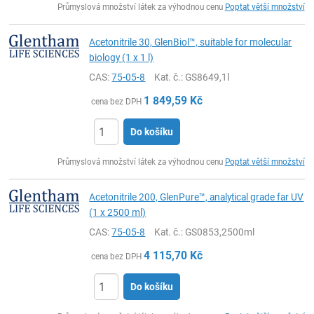
Průmyslová množství látek za výhodnou cenu
Poptat větší množství
Acetonitrile 30, GlenBiol™, suitable for molecular
biology (1 x 1 l)
CAS:
75-05-8
Kat. č.
: GS8649,1l
1 849,59
Kč
cena bez DPH
Do košíku
ks
Průmyslová množství látek za výhodnou cenu
Poptat větší množství
Acetonitrile 200, GlenPure™, analytical grade far UV
(1 x 2500 ml)
CAS:
75-05-8
Kat. č.
: GS0853,2500ml
4 115,70
Kč
cena bez DPH
Do košíku
ks