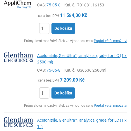
CAS:
75-05-8
Kat. č.
: 701881.16153
11 584,30
Kč
cena bez DPH
Do košíku
ks
Průmyslová množství látek za výhodnou cenu
Poptat větší množství
Acetonitrile, GlenUltra™, analytical grade, for LC (1 x
2500 ml)
CAS:
75-05-8
Kat. č.
: GS6636,2500ml
7 209,09
Kč
cena bez DPH
Do košíku
ks
Průmyslová množství látek za výhodnou cenu
Poptat větší množství
Acetonitrile, GlenUltra™, analytical grade, for LC (1 x
1 l)