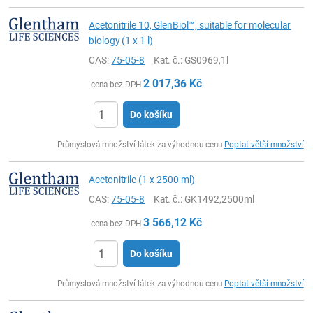
Acetonitrile 10, GlenBiol™, suitable for molecular
biology (1 x 1 l)
CAS:
75-05-8
Kat. č.
: GS0969,1l
2 017,36
Kč
cena bez DPH
Do košíku
ks
Průmyslová množství látek za výhodnou cenu
Poptat větší množství
Acetonitrile (1 x 2500 ml)
CAS:
75-05-8
Kat. č.
: GK1492,2500ml
3 566,12
Kč
cena bez DPH
Do košíku
ks
Průmyslová množství látek za výhodnou cenu
Poptat větší množství