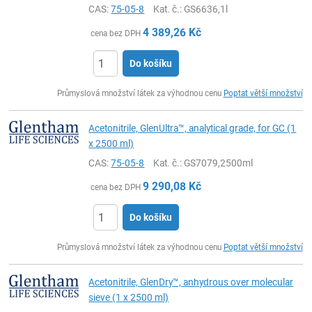
CAS:
75-05-8
Kat. č.
: GS6636,1l
4 389,26
Kč
cena bez DPH
Do košíku
ks
Průmyslová množství látek za výhodnou cenu
Poptat větší množství
Acetonitrile, GlenUltra™, analytical grade, for GC (1
x 2500 ml)
CAS:
75-05-8
Kat. č.
: GS7079,2500ml
9 290,08
Kč
cena bez DPH
Do košíku
ks
Průmyslová množství látek za výhodnou cenu
Poptat větší množství
Acetonitrile, GlenDry™, anhydrous over molecular
sieve (1 x 2500 ml)