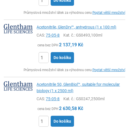
Do košíku
ks
Průmyslová množství látek za výhodnou cenu
Poptat větší množství
Acetonitrile, GlenDry™, anhydrous (1 x 100 ml)
CAS:
75-05-8
Kat. č.
: GS0493,100ml
2 137,19
Kč
cena bez DPH
Do košíku
ks
Průmyslová množství látek za výhodnou cenu
Poptat větší množství
Acetonitrile 50, GlenBiol™, suitable for molecular
biology (1 x 2500 ml)
CAS:
75-05-8
Kat. č.
: GS0247,2500ml
2 630,58
Kč
cena bez DPH
Do košíku