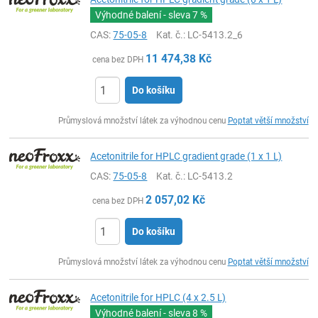
Výhodné balení - sleva
7 %
CAS:
75-05-8
Kat. č.
: LC-5413.2_6
11 474,38
Kč
cena bez DPH
Do košíku
ks
Průmyslová množství látek za výhodnou cenu
Poptat větší množství
Acetonitrile for HPLC gradient grade (1 x 1 L)
CAS:
75-05-8
Kat. č.
: LC-5413.2
2 057,02
Kč
cena bez DPH
Do košíku
ks
Průmyslová množství látek za výhodnou cenu
Poptat větší množství
Acetonitrile for HPLC (4 x 2.5 L)
Výhodné balení - sleva
8 %