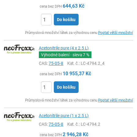
644,63
Kč
cena bez DPH
Do košíku
ks
Průmyslová množství látek za výhodnou cenu
Poptat větší množství
Acetonitrile pure (4 x 2.5 L)
Výhodné balení - sleva
7 %
CAS:
75-05-8
Kat. č.
: LC-4794.2_4
10 955,37
Kč
cena bez DPH
Do košíku
ks
Průmyslová množství látek za výhodnou cenu
Poptat větší množství
Acetonitrile pure (1 x 2.5 L)
CAS:
75-05-8
Kat. č.
: LC-4794.2
2 946,28
Kč
cena bez DPH