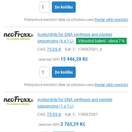
Do košíku
ks
Průmyslová množství látek za výhodnou cenu
Poptat větší množství
Acetonitrile for DNA synthesis and peptide
sequenzing (6 x 1 L)
Výhodné balení - sleva
7 %
CAS:
75-05-8
Kat. č.
: 1390LT001_6
15 446,28
Kč
cena bez DPH
Do košíku
ks
Průmyslová množství látek za výhodnou cenu
Poptat větší množství
Acetonitrile for DNA synthesis and peptide
sequenzing (1 x 1 L)
CAS:
75-05-8
Kat. č.
: 1390LT001
2 765,29
Kč
cena bez DPH