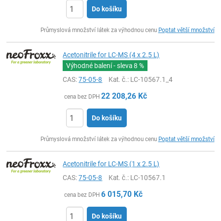
Do košíku
ks
Průmyslová množství látek za výhodnou cenu
Poptat větší množství
Acetonitrile for LC-MS (4 x 2.5 L)
Výhodné balení - sleva
8 %
CAS:
75-05-8
Kat. č.
: LC-10567.1_4
22 208,26
Kč
cena bez DPH
Do košíku
ks
Průmyslová množství látek za výhodnou cenu
Poptat větší množství
Acetonitrile for LC-MS (1 x 2.5 L)
CAS:
75-05-8
Kat. č.
: LC-10567.1
6 015,70
Kč
cena bez DPH
Do košíku