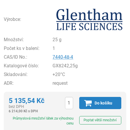
Gle
Výrobce:
Množství:
25 g
Počet ks v balení:
1
CAS/ID No.:
7440-48-4
Katalogové číslo:
GX8242,25g
Skladování:
+20°C
ADR:
request
5 135,54
Kč
Do košíku
bez DPH
6 214,00
Kč
s DPH
ks
Průmyslová množství látek za výhodnou
Poptat větší množství
cenu