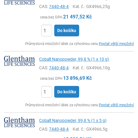
CAS:
7440-48-4
Kat. č.
: GX4966,25g
21 497,52
Kč
cena bez DPH
Do košíku
ks
Průmyslová množství látek za výhodnou cenu
Poptat větší množství
Cobalt Nanopowder, 99,8 % (1 x 10 g)
CAS:
7440-48-4
Kat. č.
: GX4966,10g
13 896,69
Kč
cena bez DPH
Do košíku
ks
Průmyslová množství látek za výhodnou cenu
Poptat větší množství
Cobalt Nanopowder, 99,8 % (1 x 5 g)
CAS:
7440-48-4
Kat. č.
: GX4966,5g