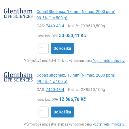
Cobalt Shot max. 13 mm (Ni max. 2000 ppm);
99.5% (1 x 500 g)
CAS:
7440-48-4
Kat. č.
: GX8510,500g
33 050,41
Kč
cena bez DPH
Do košíku
ks
Průmyslová množství látek za výhodnou cenu
Poptat větší množství
Cobalt Shot max. 13 mm (Ni max. 2000 ppm);
99.5% (1 x 100 g)
CAS:
7440-48-4
Kat. č.
: GX8510,100g
12 386,78
Kč
cena bez DPH
Do košíku
ks
Průmyslová množství látek za výhodnou cenu
Poptat větší množství