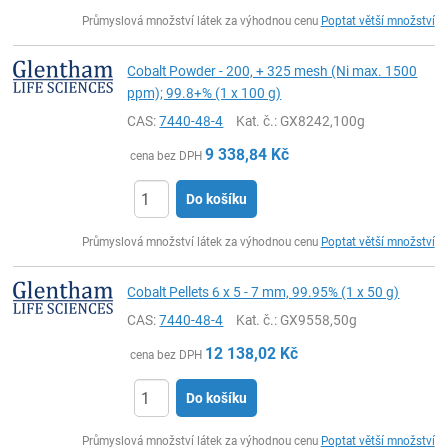
ks
Průmyslová množství látek za výhodnou cenu
Poptat větší množství
Cobalt Powder - 200, + 325 mesh (Ni max. 1500
ppm); 99.8+% (1 x 100 g)
CAS:
7440-48-4
Kat. č.
: GX8242,100g
9 338,84
Kč
cena bez DPH
Do košíku
ks
Průmyslová množství látek za výhodnou cenu
Poptat větší množství
Cobalt Pellets 6 x 5 - 7 mm, 99.95% (1 x 50 g)
CAS:
7440-48-4
Kat. č.
: GX9558,50g
12 138,02
Kč
cena bez DPH
Do košíku
ks
Průmyslová množství látek za výhodnou cenu
Poptat větší množství