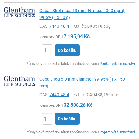
Cobalt Shot max. 13 mm (Ni max. 2000 ppm);
99.5% (1 x 50 g)
CAS:
7440-48-4
Kat. č.
: GX8510,50g
7 195,04
Kč
cena bez DPH
Do košíku
ks
Průmyslová množství látek za výhodnou cenu
Poptat větší množství
Cobalt Rod 5.0 mm diameter, 99.95% (1 x 150
mm)
CAS:
7440-48-4
Kat. č.
: GX0438,150mm
32 308,26
Kč
cena bez DPH
Do košíku
ks
Průmyslová množství látek za výhodnou cenu
Poptat větší množství