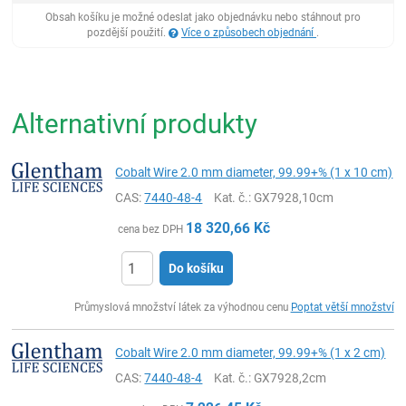
Obsah košíku je možné odeslat jako objednávku nebo stáhnout pro
pozdější použití.
Více o způsobech objednání
.
Alternativní produkty
Cobalt Wire 2.0 mm diameter, 99.99+% (1 x 10 cm)
CAS:
7440-48-4
Kat. č.
: GX7928,10cm
18 320,66
Kč
cena bez DPH
Do košíku
ks
Průmyslová množství látek za výhodnou cenu
Poptat větší množství
Cobalt Wire 2.0 mm diameter, 99.99+% (1 x 2 cm)
CAS:
7440-48-4
Kat. č.
: GX7928,2cm