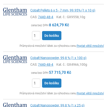
Cobalt Pellets 6 x 5 - 7 mm, 99.95% (1 x 10 g)
CAS:
7440-48-4
Kat. č.
: GX9558,10g
8 624,79
Kč
cena bez DPH
Do košíku
ks
Průmyslová množství látek za výhodnou cenu
Poptat větší množství
Cobalt Nanopowder, 99,8 % (1 x 100 g)
CAS:
7440-48-4
Kat. č.
: GX4966,100g
57 715,70
Kč
cena bez DPH
Do košíku
ks
Průmyslová množství látek za výhodnou cenu
Poptat větší množství
Cobalt Nanopowder, 99,8 % (1 x 25 g)