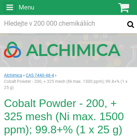
Menu
Ko
Vyhledávejte
Vyhledávání
ve více než
200 000
chemických látkách
Hledej
Alchimica
CAS 7440-48-4
Cobalt Powder - 200, + 325 mesh (Ni max. 1500 ppm); 99.8+% (1 x
25 g)
Cobalt Powder - 200, +
325 mesh (Ni max. 1500
ppm); 99.8+% (1 x 25 g)