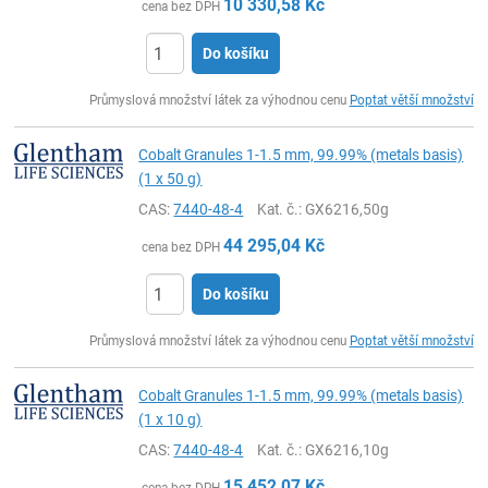
10 330,58
Kč
cena bez DPH
Do košíku
ks
Průmyslová množství látek za výhodnou cenu
Poptat větší množství
Cobalt Granules 1-1.5 mm, 99.99% (metals basis)
(1 x 50 g)
CAS:
7440-48-4
Kat. č.
: GX6216,50g
44 295,04
Kč
cena bez DPH
Do košíku
ks
Průmyslová množství látek za výhodnou cenu
Poptat větší množství
Cobalt Granules 1-1.5 mm, 99.99% (metals basis)
(1 x 10 g)
CAS:
7440-48-4
Kat. č.
: GX6216,10g
15 452,07
Kč