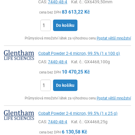
CAS:
7440-48-4
Kat. č.
: GX6439,50mm
83 613,22
Kč
cena bez DPH
Do košíku
ks
Průmyslová množství látek za výhodnou cenu
Poptat větší množství
Cobalt Powder 2-4 micron, 99.5% (1 x 100 g)
CAS:
7440-48-4
Kat. č.
: GX4468,100g
10 470,25
Kč
cena bez DPH
Do košíku
ks
Průmyslová množství látek za výhodnou cenu
Poptat větší množství
Cobalt Powder 2-4 micron, 99.5% (1 x 25 g)
CAS:
7440-48-4
Kat. č.
: GX4468,25g
6 130,58
Kč
cena bez DPH