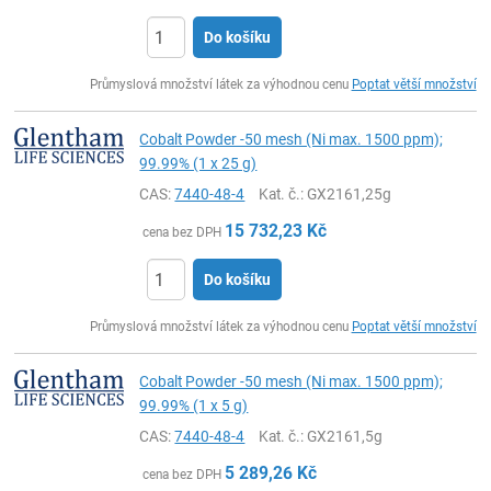
Do košíku
ks
Průmyslová množství látek za výhodnou cenu
Poptat větší množství
Cobalt Powder -50 mesh (Ni max. 1500 ppm);
99.99% (1 x 25 g)
CAS:
7440-48-4
Kat. č.
: GX2161,25g
15 732,23
Kč
cena bez DPH
Do košíku
ks
Průmyslová množství látek za výhodnou cenu
Poptat větší množství
Cobalt Powder -50 mesh (Ni max. 1500 ppm);
99.99% (1 x 5 g)
CAS:
7440-48-4
Kat. č.
: GX2161,5g
5 289,26
Kč
cena bez DPH