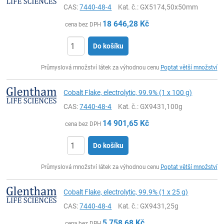
CAS:
7440-48-4
Kat. č.
: GX5174,50x50mm
18 646,28
Kč
cena bez DPH
Do košíku
ks
Průmyslová množství látek za výhodnou cenu
Poptat větší množství
Cobalt Flake, electrolytic, 99.9% (1 x 100 g)
CAS:
7440-48-4
Kat. č.
: GX9431,100g
14 901,65
Kč
cena bez DPH
Do košíku
ks
Průmyslová množství látek za výhodnou cenu
Poptat větší množství
Cobalt Flake, electrolytic, 99.9% (1 x 25 g)
CAS:
7440-48-4
Kat. č.
: GX9431,25g
5 758,68
Kč
cena bez DPH