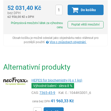
52 031,40
Kč
Do košíku
bez DPH
62 958,00
Kč
s DPH
ks
Průmyslová množství látek za výhodnou
Poptat větší množství
cenu
Obsah košíku je možné odeslat jako objednávku nebo stáhnout pro
pozdější použití.
Více o způsobech objednání
.
Alternativní produkty
HEPES for biochemistry (6 x 1 kg)
Výhodné balení - sleva
8 %
CAS:
7365-45-9
Kat. č.
: 1044KG001_6
41 960,33
Kč
cena bez DPH