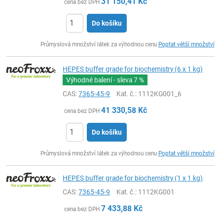
31 150,41
Kč
cena bez DPH
Do košíku
ks
Průmyslová množství látek za výhodnou cenu
Poptat větší množství
HEPES buffer grade for biochemistry (6 x 1 kg)
Výhodné balení - sleva
7 %
CAS:
7365-45-9
Kat. č.
: 1112KG001_6
41 330,58
Kč
cena bez DPH
Do košíku
ks
Průmyslová množství látek za výhodnou cenu
Poptat větší množství
HEPES buffer grade for biochemistry (1 x 1 kg)
CAS:
7365-45-9
Kat. č.
: 1112KG001
7 433,88
Kč
cena bez DPH