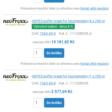
ks
Průmyslová množství látek za výhodnou cenu
Poptat větší množství
HEPES buffer grade for biochemistry (6 x 250 g)
Výhodné balení - sleva
8 %
CAS:
7365-45-9
Kat. č.
: 1112GR250_6
14 181,82
Kč
cena bez DPH
Do košíku
ks
Průmyslová množství látek za výhodnou cenu
Poptat větší množství
HEPES buffer grade for biochemistry (1 x 250 g)
CAS:
7365-45-9
Kat. č.
: 1112GR250
2 577,69
Kč
cena bez DPH
Do košíku
ks