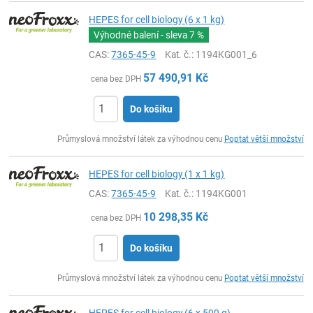
HEPES for cell biology (6 x 1 kg)
Výhodné balení - sleva
7 %
CAS:
7365-45-9
Kat. č.
: 1194KG001_6
57 490,91
Kč
cena bez DPH
Do košíku
ks
Průmyslová množství látek za výhodnou cenu
Poptat větší množství
HEPES for cell biology (1 x 1 kg)
CAS:
7365-45-9
Kat. č.
: 1194KG001
10 298,35
Kč
cena bez DPH
Do košíku
ks
Průmyslová množství látek za výhodnou cenu
Poptat větší množství
HEPES for cell biology (6 x 500 g)