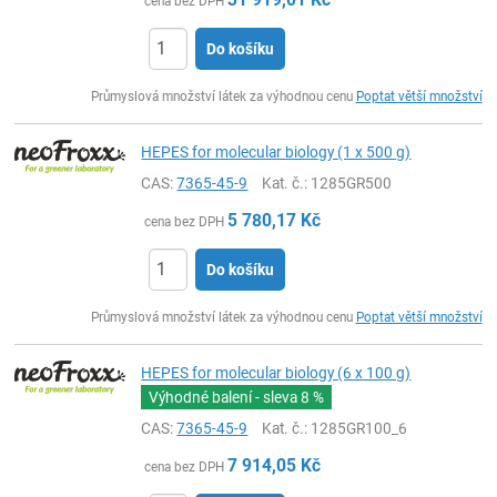
cena bez DPH
Do košíku
ks
Průmyslová množství látek za výhodnou cenu
Poptat větší množství
HEPES for molecular biology (1 x 500 g)
CAS:
7365-45-9
Kat. č.
: 1285GR500
5 780,17
Kč
cena bez DPH
Do košíku
ks
Průmyslová množství látek za výhodnou cenu
Poptat větší množství
HEPES for molecular biology (6 x 100 g)
Výhodné balení - sleva
8 %
CAS:
7365-45-9
Kat. č.
: 1285GR100_6
7 914,05
Kč
cena bez DPH