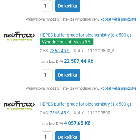
Do košíku
ks
Průmyslová množství látek za výhodnou cenu
Poptat větší množství
HEPES buffer grade for biochemistry (6 x 500 g)
Výhodné balení - sleva
8 %
CAS:
7365-45-9
Kat. č.
: 1112GR500_6
22 507,44
Kč
cena bez DPH
Do košíku
ks
Průmyslová množství látek za výhodnou cenu
Poptat větší množství
HEPES buffer grade for biochemistry (1 x 500 g)
CAS:
7365-45-9
Kat. č.
: 1112GR500
4 057,85
Kč
cena bez DPH
Do košíku