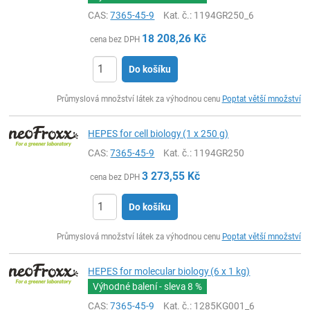
CAS:
7365-45-9
Kat. č.
: 1194GR250_6
18 208,26
Kč
cena bez DPH
Do košíku
ks
Průmyslová množství látek za výhodnou cenu
Poptat větší množství
HEPES for cell biology (1 x 250 g)
CAS:
7365-45-9
Kat. č.
: 1194GR250
3 273,55
Kč
cena bez DPH
Do košíku
ks
Průmyslová množství látek za výhodnou cenu
Poptat větší množství
HEPES for molecular biology (6 x 1 kg)
Výhodné balení - sleva
8 %
CAS:
7365-45-9
Kat. č.
: 1285KG001_6