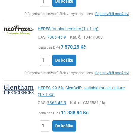
Do košíku
ks
Průmyslová množství látek za výhodnou cenu
Poptat větší množství
HEPES for biochemistry (1 x 1 kg)
CAS:
7365-45-9
Kat. č.
: 1044KG001
7 570,25
Kč
cena bez DPH
Do košíku
ks
Průmyslová množství látek za výhodnou cenu
Poptat větší množství
HEPES, 99.5%, GlenCell™, suitable for cell culture
(1 x 1 kg)
CAS:
7365-45-9
Kat. č.
: GM5581,1kg
11 338,84
Kč
cena bez DPH
Do košíku