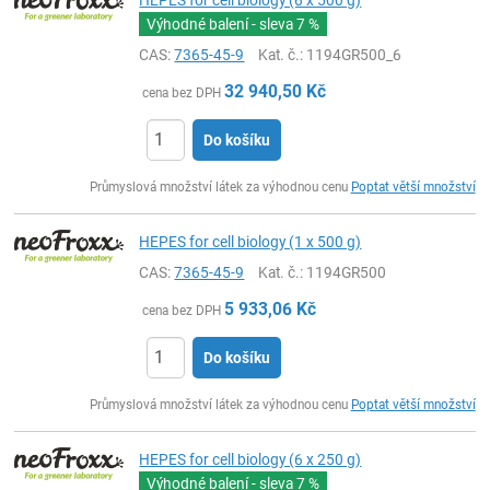
Výhodné balení - sleva
7 %
CAS:
7365-45-9
Kat. č.
: 1194GR500_6
32 940,50
Kč
cena bez DPH
Do košíku
ks
Průmyslová množství látek za výhodnou cenu
Poptat větší množství
HEPES for cell biology (1 x 500 g)
CAS:
7365-45-9
Kat. č.
: 1194GR500
5 933,06
Kč
cena bez DPH
Do košíku
ks
Průmyslová množství látek za výhodnou cenu
Poptat větší množství
HEPES for cell biology (6 x 250 g)
Výhodné balení - sleva
7 %