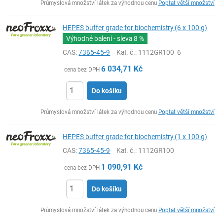
Průmyslová množství látek za výhodnou cenu
Poptat větší množství
HEPES buffer grade for biochemistry (6 x 100 g)
Výhodné balení - sleva
8 %
CAS:
7365-45-9
Kat. č.
: 1112GR100_6
6 034,71
Kč
cena bez DPH
Do košíku
ks
Průmyslová množství látek za výhodnou cenu
Poptat větší množství
HEPES buffer grade for biochemistry (1 x 100 g)
CAS:
7365-45-9
Kat. č.
: 1112GR100
1 090,91
Kč
cena bez DPH
Do košíku
ks
Průmyslová množství látek za výhodnou cenu
Poptat větší množství