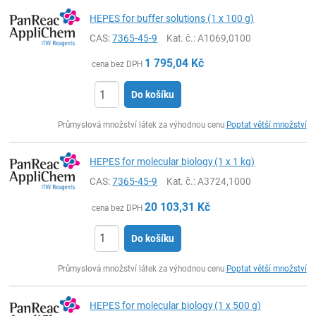
HEPES for buffer solutions (1 x 100 g)
CAS:
7365-45-9
Kat. č.
: A1069,0100
1 795,04
Kč
cena bez DPH
Do košíku
ks
Průmyslová množství látek za výhodnou cenu
Poptat větší množství
HEPES for molecular biology (1 x 1 kg)
CAS:
7365-45-9
Kat. č.
: A3724,1000
20 103,31
Kč
cena bez DPH
Do košíku
ks
Průmyslová množství látek za výhodnou cenu
Poptat větší množství
HEPES for molecular biology (1 x 500 g)