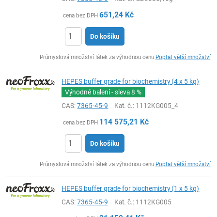
651,24
Kč
cena bez DPH
Do košíku
ks
Průmyslová množství látek za výhodnou cenu
Poptat větší množství
HEPES buffer grade for biochemistry (4 x 5 kg)
Výhodné balení - sleva
8 %
CAS:
7365-45-9
Kat. č.
: 1112KG005_4
114 575,21
Kč
cena bez DPH
Do košíku
ks
Průmyslová množství látek za výhodnou cenu
Poptat větší množství
HEPES buffer grade for biochemistry (1 x 5 kg)
CAS:
7365-45-9
Kat. č.
: 1112KG005