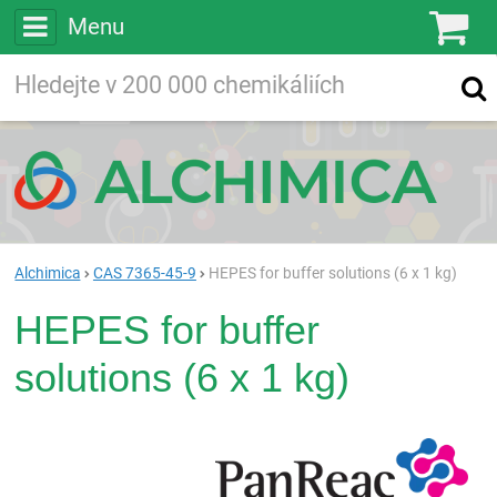
Menu
Ko
Vyhledávejte
Vyhledávání
ve více než
200 000
chemických látkách
Hledej
Alchimica
CAS 7365-45-9
HEPES for buffer solutions (6 x 1 kg)
HEPES for buffer
solutions (6 x 1 kg)
Pan