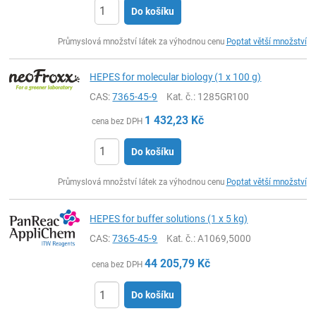
Do košíku
ks
Průmyslová množství látek za výhodnou cenu
Poptat větší množství
HEPES for molecular biology (1 x 100 g)
CAS:
7365-45-9
Kat. č.
: 1285GR100
1 432,23
Kč
cena bez DPH
Do košíku
ks
Průmyslová množství látek za výhodnou cenu
Poptat větší množství
HEPES for buffer solutions (1 x 5 kg)
CAS:
7365-45-9
Kat. č.
: A1069,5000
44 205,79
Kč
cena bez DPH
Do košíku
ks