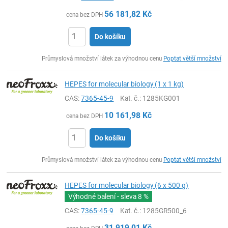
56 181,82
Kč
cena bez DPH
Do košíku
ks
Průmyslová množství látek za výhodnou cenu
Poptat větší množství
HEPES for molecular biology (1 x 1 kg)
CAS:
7365-45-9
Kat. č.
: 1285KG001
10 161,98
Kč
cena bez DPH
Do košíku
ks
Průmyslová množství látek za výhodnou cenu
Poptat větší množství
HEPES for molecular biology (6 x 500 g)
Výhodné balení - sleva
8 %
CAS:
7365-45-9
Kat. č.
: 1285GR500_6
31 919,01
Kč