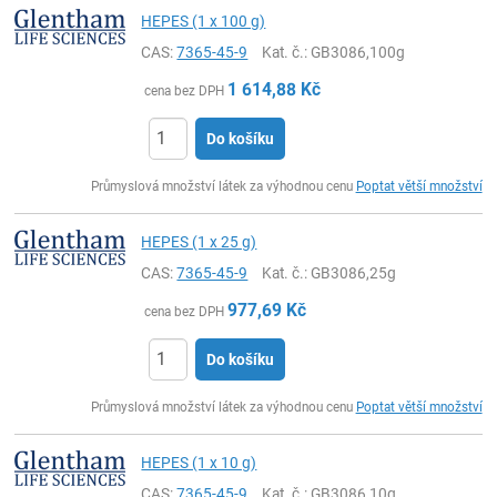
HEPES (1 x 100 g)
CAS:
7365-45-9
Kat. č.
: GB3086,100g
1 614,88
Kč
cena bez DPH
Do košíku
ks
Průmyslová množství látek za výhodnou cenu
Poptat větší množství
HEPES (1 x 25 g)
CAS:
7365-45-9
Kat. č.
: GB3086,25g
977,69
Kč
cena bez DPH
Do košíku
ks
Průmyslová množství látek za výhodnou cenu
Poptat větší množství
HEPES (1 x 10 g)
CAS:
7365-45-9
Kat. č.
: GB3086,10g