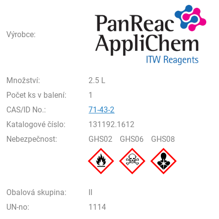
Pan
Výrobce:
Množství:
2.5 L
Počet ks v balení:
1
CAS/ID No.:
71-43-2
Katalogové číslo:
131192.1612
Nebezpečnost:
GHS02
GHS06
GHS08
Obalová skupina:
II
UN-no:
1114