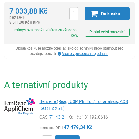
7 033,88
Kč
Do košíku
bez DPH
8 511,00
Kč
s DPH
ks
Průmyslová množství látek za výhodnou
Poptat větší množství
cenu
Obsah košíku je možné odeslat jako objednávku nebo stáhnout pro
pozdější použití.
Více o způsobech objednání
.
Alternativní produkty
Benzene (Reag. USP, Ph. Eur.) for analysis, ACS,
ISO (1 x 25 L)
CAS:
71-43-2
Kat. č.
: 131192.0616
47 479,34
Kč
cena bez DPH