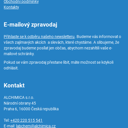
Obchodní podmínky
Kontakty
E-mailový zpravodaj
Přihlaste se k odběru našeho newsletteru
. Budeme vás informovat o
všech zajímavých akcích a slevách, které chystáme. A slibujeme, že
zpravodaj budeme posílat jen občas, abychom nezahltili vaše e-
mailové schránky.
Pokud se vám zpravodaj přestane líbit, máte možnost se kdykoli
odhlásit.
Kontakt
ALCHIMICA s.r.o.
Národní obrany 45
Praha 6
,
16000
Česká republika
Tel:
+420 220 515 541
E-mail:
labchem@alchimica.cz