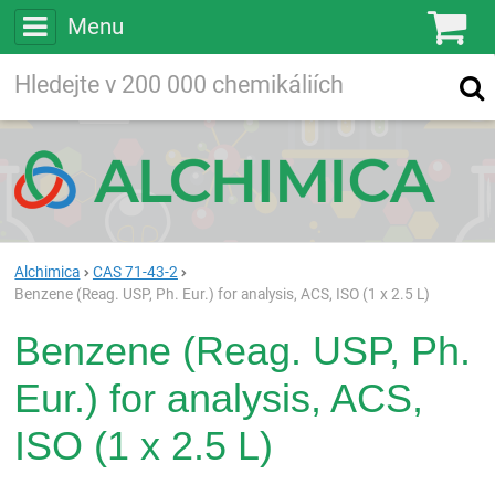
Menu
Ko
Vyhledávejte
Vyhledávání
ve více než
200 000
chemických látkách
Hledej
Alchimica
CAS 71-43-2
Benzene (Reag. USP, Ph. Eur.) for analysis, ACS, ISO (1 x 2.5 L)
Benzene (Reag. USP, Ph.
Eur.) for analysis, ACS,
ISO (1 x 2.5 L)