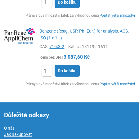
Do košíku
ks
Průmyslová množství látek za výhodnou cenu
Poptat větší množství
Benzene (Reag. USP, Ph. Eur.) for analysis, ACS,
ISO (1 x 1 L)
CAS:
71-43-2
Kat. č.
: 131192.1611
3 087,60
Kč
cena bez DPH
Do košíku
ks
Průmyslová množství látek za výhodnou cenu
Poptat větší množství
Důležité odkazy
O nás
Jak nakupovat