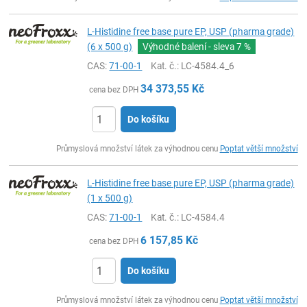
L-Histidine free base pure EP, USP (pharma grade)
(6 x 500 g)
Výhodné balení - sleva
7 %
CAS:
71-00-1
Kat. č.
: LC-4584.4_6
34 373,55
Kč
cena bez DPH
Do košíku
ks
Průmyslová množství látek za výhodnou cenu
Poptat větší množství
L-Histidine free base pure EP, USP (pharma grade)
(1 x 500 g)
CAS:
71-00-1
Kat. č.
: LC-4584.4
6 157,85
Kč
cena bez DPH
Do košíku
ks
Průmyslová množství látek za výhodnou cenu
Poptat větší množství