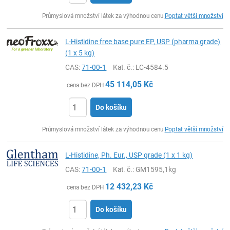
ks
Průmyslová množství látek za výhodnou cenu
Poptat větší množství
L-Histidine free base pure EP, USP (pharma grade)
(1 x 5 kg)
CAS:
71-00-1
Kat. č.
: LC-4584.5
45 114,05
Kč
cena bez DPH
Do košíku
ks
Průmyslová množství látek za výhodnou cenu
Poptat větší množství
L-Histidine, Ph. Eur., USP grade (1 x 1 kg)
CAS:
71-00-1
Kat. č.
: GM1595,1kg
12 432,23
Kč
cena bez DPH
Do košíku
ks