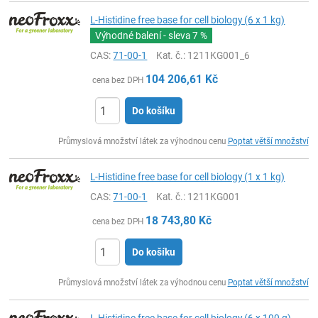
L-Histidine free base for cell biology (6 x 1 kg)
Výhodné balení - sleva
7 %
CAS:
71-00-1
Kat. č.
: 1211KG001_6
104 206,61
Kč
cena bez DPH
Do košíku
ks
Průmyslová množství látek za výhodnou cenu
Poptat větší množství
L-Histidine free base for cell biology (1 x 1 kg)
CAS:
71-00-1
Kat. č.
: 1211KG001
18 743,80
Kč
cena bez DPH
Do košíku
ks
Průmyslová množství látek za výhodnou cenu
Poptat větší množství