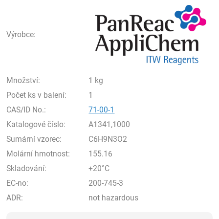
Pan
Výrobce:
Množství:
1 kg
Počet ks v balení:
1
CAS/ID No.:
71-00-1
Katalogové číslo:
A1341,1000
Sumární vzorec:
C6H9N3O2
Molární hmotnost:
155.16
Skladování:
+20°C
EC-no:
200-745-3
ADR:
not hazardous