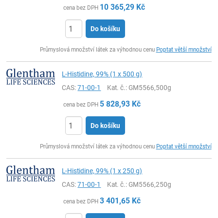
10 365,29
Kč
cena bez DPH
Do košíku
ks
Průmyslová množství látek za výhodnou cenu
Poptat větší množství
L-Histidine, 99% (1 x 500 g)
CAS:
71-00-1
Kat. č.
: GM5566,500g
5 828,93
Kč
cena bez DPH
Do košíku
ks
Průmyslová množství látek za výhodnou cenu
Poptat větší množství
L-Histidine, 99% (1 x 250 g)
CAS:
71-00-1
Kat. č.
: GM5566,250g
3 401,65
Kč
cena bez DPH