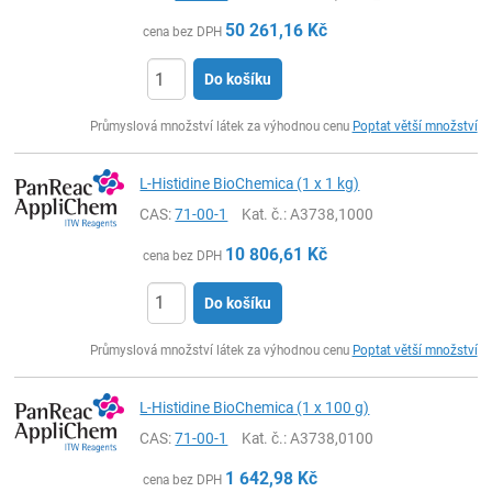
50 261,16
Kč
cena bez DPH
Do košíku
ks
Průmyslová množství látek za výhodnou cenu
Poptat větší množství
L-Histidine BioChemica (1 x 1 kg)
CAS:
71-00-1
Kat. č.
: A3738,1000
10 806,61
Kč
cena bez DPH
Do košíku
ks
Průmyslová množství látek za výhodnou cenu
Poptat větší množství
L-Histidine BioChemica (1 x 100 g)
CAS:
71-00-1
Kat. č.
: A3738,0100
1 642,98
Kč
cena bez DPH