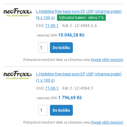
L-Histidine free base pure EP, USP (pharma grade)
(6 x 100 g)
Výhodné balení - sleva
7 %
CAS:
71-00-1
Kat. č.
: LC-4584.3_6
10 046,28
Kč
cena bez DPH
Do košíku
ks
Průmyslová množství látek za výhodnou cenu
Poptat větší množství
L-Histidine free base pure EP, USP (pharma grade)
(1 x 100 g)
CAS:
71-00-1
Kat. č.
: LC-4584.3
1 796,69
Kč
cena bez DPH
Do košíku
ks
Průmyslová množství látek za výhodnou cenu
Poptat větší množství