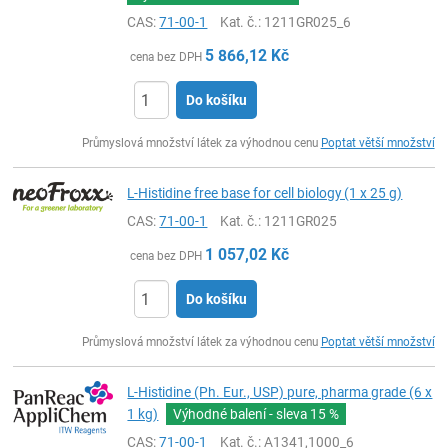
CAS:
71-00-1
Kat. č.
: 1211GR025_6
5 866,12
Kč
cena bez DPH
Do košíku
ks
Průmyslová množství látek za výhodnou cenu
Poptat větší množství
L-Histidine free base for cell biology (1 x 25 g)
CAS:
71-00-1
Kat. č.
: 1211GR025
1 057,02
Kč
cena bez DPH
Do košíku
ks
Průmyslová množství látek za výhodnou cenu
Poptat větší množství
L-Histidine (Ph. Eur., USP) pure, pharma grade (6 x
1 kg)
Výhodné balení - sleva
15 %
CAS:
71-00-1
Kat. č.
: A1341,1000_6