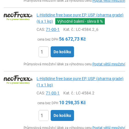
Průmyslová množství látek za výhodnou cenu
Poptat větší množství
L-Histidine free base pure EP, USP (pharma grade)
(6 x 1 kg)
Výhodné balení - sleva
8 %
CAS:
71-00-1
Kat. č.
: LC-4584.2_6
56 672,73
Kč
cena bez DPH
Do košíku
ks
Průmyslová množství látek za výhodnou cenu
Poptat větší množství
L-Histidine free base pure EP, USP (pharma grade)
(1 x 1 kg)
CAS:
71-00-1
Kat. č.
: LC-4584.2
10 298,35
Kč
cena bez DPH
Do košíku
ks
Průmyslová množství látek za výhodnou cenu
Poptat větší množství