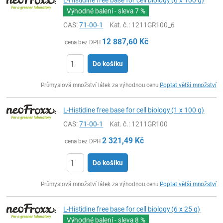
L-Histidine free base for cell biology (6 x 100 g)
Výhodné balení - sleva
7 %
CAS:
71-00-1
Kat. č.
: 1211GR100_6
12 887,60
Kč
cena bez DPH
Do košíku
ks
Průmyslová množství látek za výhodnou cenu
Poptat větší množství
L-Histidine free base for cell biology (1 x 100 g)
CAS:
71-00-1
Kat. č.
: 1211GR100
2 321,49
Kč
cena bez DPH
Do košíku
ks
Průmyslová množství látek za výhodnou cenu
Poptat větší množství
L-Histidine free base for cell biology (6 x 25 g)
Výhodné balení - sleva
8 %