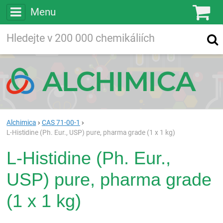
Menu
Ko
Vyhledávejte
Vyhledávání
ve více než
200 000
chemických látkách
Hledej
Alchimica
CAS 71-00-1
L-Histidine (Ph. Eur., USP) pure, pharma grade (1 x 1 kg)
L-Histidine (Ph. Eur.,
USP) pure, pharma grade
(1 x 1 kg)