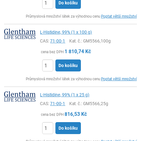
Do košíku
ks
Průmyslová množství látek za výhodnou cenu
Poptat větší množství
L-Histidine, 99% (1 x 100 g)
CAS:
71-00-1
Kat. č.
: GM5566,100g
1 810,74
Kč
cena bez DPH
Do košíku
ks
Průmyslová množství látek za výhodnou cenu
Poptat větší množství
L-Histidine, 99% (1 x 25 g)
CAS:
71-00-1
Kat. č.
: GM5566,25g
816,53
Kč
cena bez DPH
Do košíku
ks