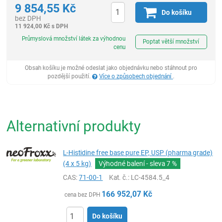
9 854,55
Kč
Do košíku
bez DPH
11 924,00
Kč
s DPH
ks
Průmyslová množství látek za výhodnou
Poptat větší množství
cenu
Obsah košíku je možné odeslat jako objednávku nebo stáhnout pro
pozdější použití.
Více o způsobech objednání
.
Alternativní produkty
L-Histidine free base pure EP, USP (pharma grade)
(4 x 5 kg)
Výhodné balení - sleva
7 %
CAS:
71-00-1
Kat. č.
: LC-4584.5_4
166 952,07
Kč
cena bez DPH
Do košíku