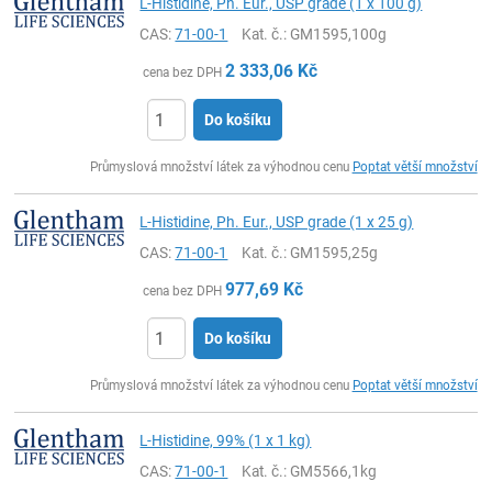
L-Histidine, Ph. Eur., USP grade (1 x 100 g)
CAS:
71-00-1
Kat. č.
: GM1595,100g
2 333,06
Kč
cena bez DPH
Do košíku
ks
Průmyslová množství látek za výhodnou cenu
Poptat větší množství
L-Histidine, Ph. Eur., USP grade (1 x 25 g)
CAS:
71-00-1
Kat. č.
: GM1595,25g
977,69
Kč
cena bez DPH
Do košíku
ks
Průmyslová množství látek za výhodnou cenu
Poptat větší množství
L-Histidine, 99% (1 x 1 kg)
CAS:
71-00-1
Kat. č.
: GM5566,1kg