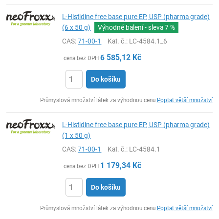
L-Histidine free base pure EP, USP (pharma grade)
(6 x 50 g)
Výhodné balení - sleva
7 %
CAS:
71-00-1
Kat. č.
: LC-4584.1_6
6 585,12
Kč
cena bez DPH
Do košíku
ks
Průmyslová množství látek za výhodnou cenu
Poptat větší množství
L-Histidine free base pure EP, USP (pharma grade)
(1 x 50 g)
CAS:
71-00-1
Kat. č.
: LC-4584.1
1 179,34
Kč
cena bez DPH
Do košíku
ks
Průmyslová množství látek za výhodnou cenu
Poptat větší množství