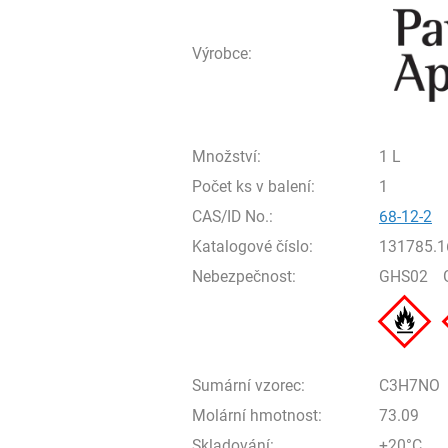
Výrobce:
Množství:
1 L
Počet ks v balení:
1
CAS/ID No.:
68-12-2
Katalogové číslo:
131785.1
Nebezpečnost:
GHS02
Sumární vzorec:
C3H7NO
Molární hmotnost:
73.09
Skladování:
+20°C