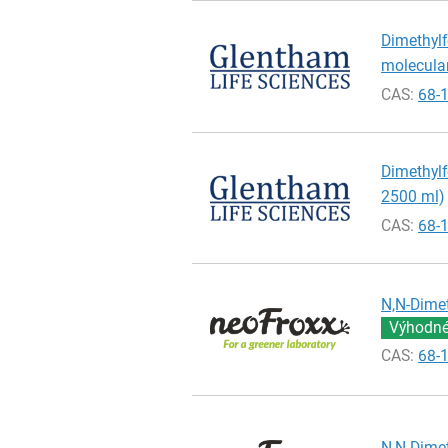
Dimethylf
molecular
CAS:
68-
Dimethylf
2500 ml)
CAS:
68-
N,N-Dimet
Výhodné 
CAS:
68-
N,N-Dimet