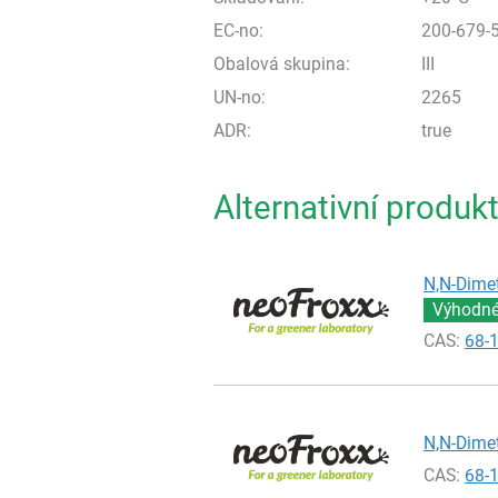
EC-no:
200-679-
Obalová skupina:
III
UN-no:
2265
ADR:
true
Alternativní produk
N,N-Dimet
Výhodné 
CAS:
68-
N,N-Dimet
CAS:
68-