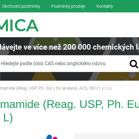
Obchodní podmínky
Podmínky prodeje
Kontakty
ávejte
ve více než
200 000
chemických l
Vyhledávání
Hledejte podle čísla CAS nebo anglického názvu.
amide (Reag. USP, Ph. Eur.) for analysis, ACS, ISO (1 x 1 L)
mamide (Reag. USP, Ph. Eur.
 L)
Panreac AppliChem