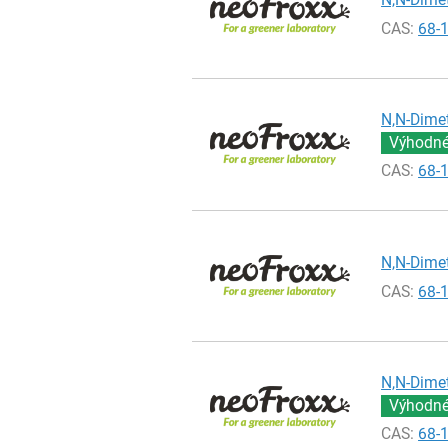
CAS:
68-
N,N-Dimet
Výhodné 
CAS:
68-
N,N-Dimet
CAS:
68-
N,N-Dimet
Výhodné 
CAS:
68-