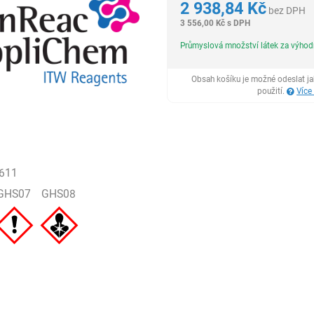
2 938,84
Kč
bez DPH
3 556,00
Kč
s DPH
Průmyslová množství látek za výho
Obsah košíku je možné odeslat j
použití.
Více
611
GHS07
GHS08