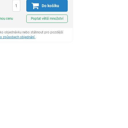
Do košíku
ks
dnou cenu
Poptat větší množství
ako objednávku nebo stáhnout pro pozdější
 o způsobech objednání
.