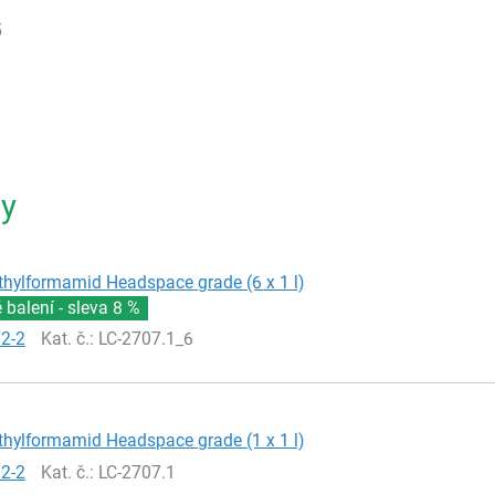
5
ty
hylformamid Headspace grade (6 x 1 l)
balení - sleva
8 %
12-2
Kat. č.
: LC-2707.1_6
hylformamid Headspace grade (1 x 1 l)
12-2
Kat. č.
: LC-2707.1