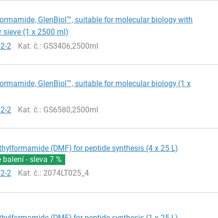
ormamide, GlenBiol™, suitable for molecular biology with
 sieve (1 x 2500 ml)
12-2
Kat. č.
: GS3406,2500ml
ormamide, GlenBiol™, suitable for molecular biology (1 x
12-2
Kat. č.
: GS6580,2500ml
hylformamide (DMF) for peptide synthesis (4 x 25 L)
balení - sleva
7 %
12-2
Kat. č.
: 2074LT025_4
hylformamide (DMF) for peptide synthesis (1 x 25 L)