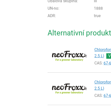
Obalová skupina:
III
UN-no:
1888
ADR:
true
Alternativní produk
Chlorofor
2.5 L)
V
CAS:
67-
Chlorofor
2.5 L)
CAS:
67-