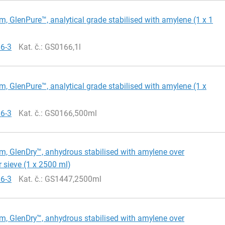
m, GlenPure™, analytical grade stabilised with amylene (1 x 1
66-3
Kat. č.
: GS0166,1l
m, GlenPure™, analytical grade stabilised with amylene (1 x
66-3
Kat. č.
: GS0166,500ml
m, GlenDry™, anhydrous stabilised with amylene over
 sieve (1 x 2500 ml)
66-3
Kat. č.
: GS1447,2500ml
m, GlenDry™, anhydrous stabilised with amylene over