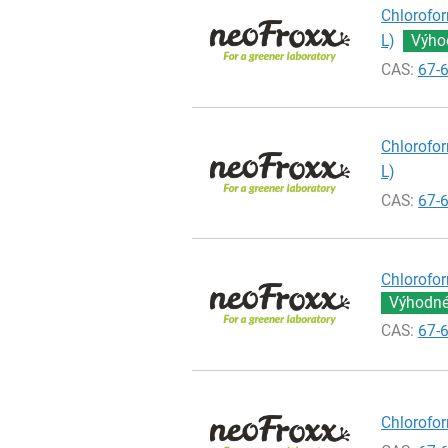
Chlorofor
L)
Výhod
CAS:
67-
Chlorofor
L)
CAS:
67-
Chlorofor
Výhodné 
CAS:
67-
Chlorofor