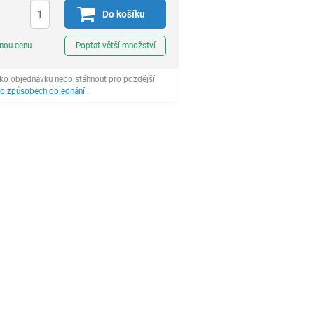
Do košíku
ks
dnou cenu
Poptat větší množství
ako objednávku nebo stáhnout pro pozdější
 o způsobech objednání
.