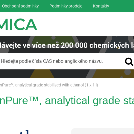
Obchodní podmínky
Podmínky prodeje
Kontakty
ávejte
ve více než
200 000
chemických l
Vyhledávání
Hledejte podle čísla CAS nebo anglického názvu.
Pure™, analytical grade stabilised with ethanol (1 x 1 l)
nPure™, analytical grade sta
Glentham Life Sciences Ltd