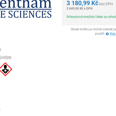
3 180,99
Kč
bez DPH
3 849,00
Kč
s DPH
Průmyslová množství látek za výho
Obsah košíku je možné odeslat j
použití.
Více
l
GHS08
8