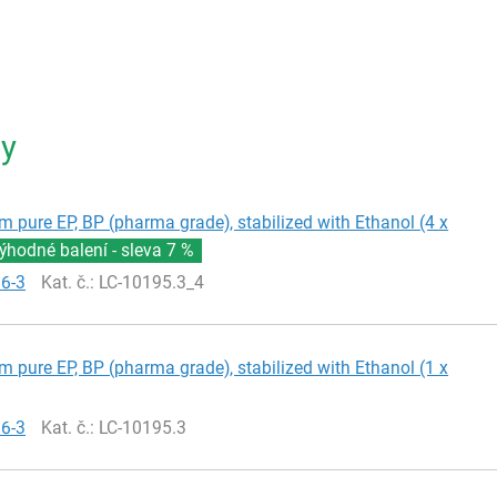
ty
m pure EP, BP (pharma grade), stabilized with Ethanol (4 x
ýhodné balení - sleva
7 %
66-3
Kat. č.
: LC-10195.3_4
m pure EP, BP (pharma grade), stabilized with Ethanol (1 x
66-3
Kat. č.
: LC-10195.3