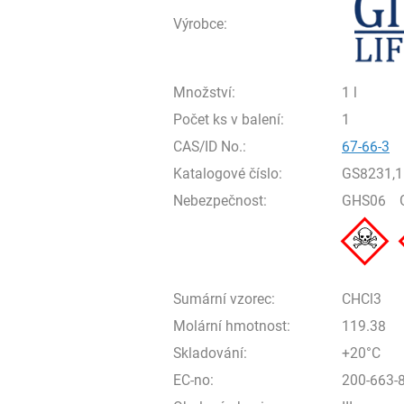
Výrobce:
Množství:
1 l
Počet ks v balení:
1
CAS/ID No.:
67-66-3
Katalogové číslo:
GS8231,1
Nebezpečnost:
GHS06
Sumární vzorec:
CHCl3
Molární hmotnost:
119.38
Skladování:
+20°C
EC-no:
200-663-