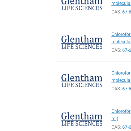
molecular 
CAS:
67-
Chlorofor
molecular
CAS:
67-
Chlorofor
molecular
CAS:
67-
Chlorofor
ml)
CAS:
67-