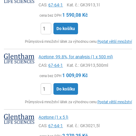
CAS:
67-64-1
Kat. č.
: GK3913,1l
1 590,08
Kč
cena bez DPH
Do košíku
ks
Průmyslová množství látek za výhodnou cenu
Poptat větší množství
Acetone, 99.8%, for analysis (1 x 500 ml)
CAS:
67-64-1
Kat. č.
: GK3913,500ml
1 009,09
Kč
cena bez DPH
Do košíku
ks
Průmyslová množství látek za výhodnou cenu
Poptat větší množství
Acetone (1 x 5 l)
CAS:
67-64-1
Kat. č.
: GK3021,5l
2 270,25
Kč