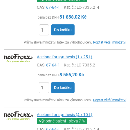
CAS:
67-64-1
Kat. č.
: LC-7335.2_4
31 838,02
Kč
cena bez DPH
Do košíku
ks
Průmyslová množství látek za výhodnou cenu
Poptat větší množství
Acetone for synthesis (1 x 25 L)
CAS:
67-64-1
Kat. č.
: LC-7335.2
8 556,20
Kč
cena bez DPH
Do košíku
ks
Průmyslová množství látek za výhodnou cenu
Poptat větší množství
Acetone for synthesis (4 x 10 L)
Výhodné balení - sleva
7 %
CAS:
67-64-1
Kat. č.
: LC-7335.7_4