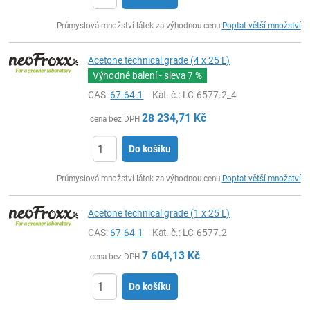
ks
Průmyslová množství látek za výhodnou cenu
Poptat větší množství
Acetone technical grade (4 x 25 L)
Výhodné balení - sleva
7 %
CAS:
67-64-1
Kat. č.
: LC-6577.2_4
28 234,71
Kč
cena bez DPH
Do košíku
ks
Průmyslová množství látek za výhodnou cenu
Poptat větší množství
Acetone technical grade (1 x 25 L)
CAS:
67-64-1
Kat. č.
: LC-6577.2
7 604,13
Kč
cena bez DPH
Do košíku
ks