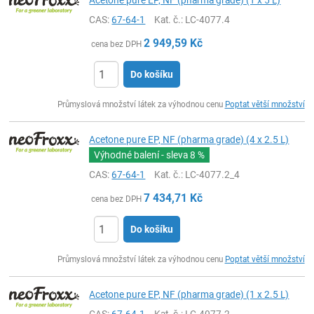
Acetone pure EP, NF (pharma grade) (1 x 5 L)
CAS:
67-64-1
Kat. č.
: LC-4077.4
2 949,59
Kč
cena bez DPH
Do košíku
ks
Průmyslová množství látek za výhodnou cenu
Poptat větší množství
Acetone pure EP, NF (pharma grade) (4 x 2.5 L)
Výhodné balení - sleva
8 %
CAS:
67-64-1
Kat. č.
: LC-4077.2_4
7 434,71
Kč
cena bez DPH
Do košíku
ks
Průmyslová množství látek za výhodnou cenu
Poptat větší množství
Acetone pure EP, NF (pharma grade) (1 x 2.5 L)