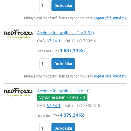
Do košíku
ks
Průmyslová množství látek za výhodnou cenu
Poptat větší množství
Acetone for synthesis (1 x 2.5 L)
CAS:
67-64-1
Kat. č.
: LC-7335.4
1 637,19
Kč
cena bez DPH
Do košíku
ks
Průmyslová množství látek za výhodnou cenu
Poptat větší množství
Acetone for synthesis (6 x 1 L)
Výhodné balení - sleva
7 %
CAS:
67-64-1
Kat. č.
: LC-7335.3_6
4 279,34
Kč
cena bez DPH
Do košíku