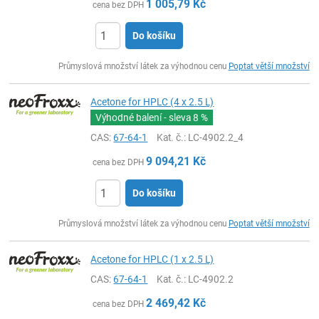
1 005,79
Kč
cena bez DPH
Do košíku
ks
Průmyslová množství látek za výhodnou cenu
Poptat větší množství
Acetone for HPLC (4 x 2.5 L)
Výhodné balení - sleva
8 %
CAS:
67-64-1
Kat. č.
: LC-4902.2_4
9 094,21
Kč
cena bez DPH
Do košíku
ks
Průmyslová množství látek za výhodnou cenu
Poptat větší množství
Acetone for HPLC (1 x 2.5 L)
CAS:
67-64-1
Kat. č.
: LC-4902.2
2 469,42
Kč
cena bez DPH