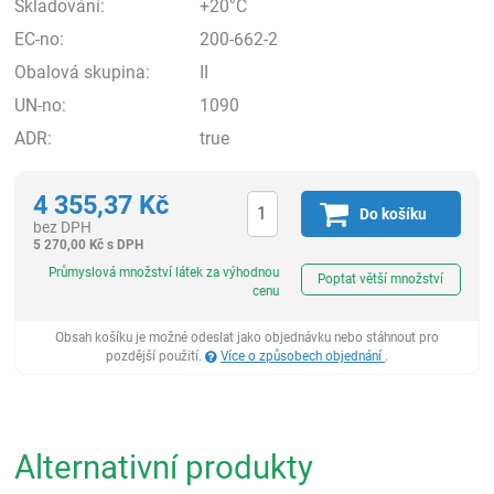
Skladování:
+20°C
EC-no:
200-662-2
Obalová skupina:
II
UN-no:
1090
ADR:
true
4 355,37
Kč
Do košíku
bez DPH
5 270,00
Kč
s DPH
ks
Průmyslová množství látek za výhodnou
Poptat větší množství
cenu
Obsah košíku je možné odeslat jako objednávku nebo stáhnout pro
pozdější použití.
Více o způsobech objednání
.
Alternativní produkty