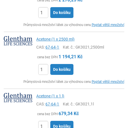
cena bez DPH
Do košíku
ks
Průmyslová množství látek za výhodnou cenu
Poptat větší množství
Acetone (1 x 2500 ml)
CAS:
67-64-1
Kat. č.
: GK3021,2500ml
1 194,21
Kč
cena bez DPH
Do košíku
ks
Průmyslová množství látek za výhodnou cenu
Poptat větší množství
Acetone (1 x 1 l)
CAS:
67-64-1
Kat. č.
: GK3021,1l
679,34
Kč
cena bez DPH
Do košíku