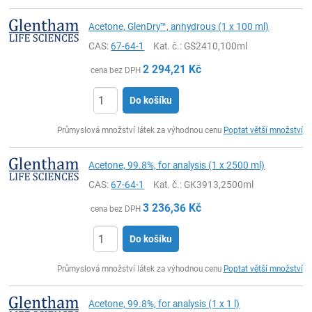
Acetone, GlenDry™, anhydrous (1 x 100 ml)
CAS:
67-64-1
Kat. č.
: GS2410,100ml
2 294,21
Kč
cena bez DPH
Do košíku
ks
Průmyslová množství látek za výhodnou cenu
Poptat větší množství
Acetone, 99.8%, for analysis (1 x 2500 ml)
CAS:
67-64-1
Kat. č.
: GK3913,2500ml
3 236,36
Kč
cena bez DPH
Do košíku
ks
Průmyslová množství látek za výhodnou cenu
Poptat větší množství
Acetone, 99.8%, for analysis (1 x 1 l)