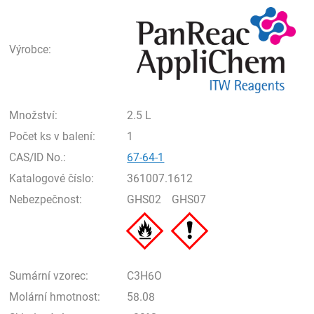
Pan
Výrobce:
Množství:
2.5 L
Počet ks v balení:
1
CAS/ID No.:
67-64-1
Katalogové číslo:
361007.1612
Nebezpečnost:
GHS02
GHS07
Sumární vzorec:
C3H6O
Molární hmotnost:
58.08