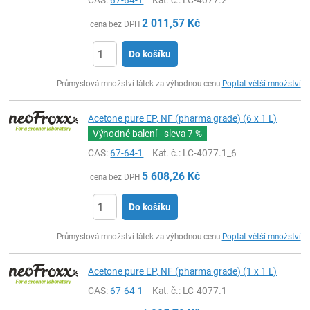
CAS:
67-64-1
Kat. č.
: LC-4077.2
2 011,57
Kč
cena bez DPH
Do košíku
ks
Průmyslová množství látek za výhodnou cenu
Poptat větší množství
Acetone pure EP, NF (pharma grade) (6 x 1 L)
Výhodné balení - sleva
7 %
CAS:
67-64-1
Kat. č.
: LC-4077.1_6
5 608,26
Kč
cena bez DPH
Do košíku
ks
Průmyslová množství látek za výhodnou cenu
Poptat větší množství
Acetone pure EP, NF (pharma grade) (1 x 1 L)
CAS:
67-64-1
Kat. č.
: LC-4077.1