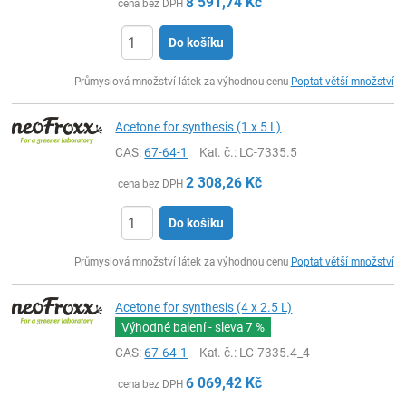
8 591,74
Kč
cena bez DPH
Do košíku
ks
Průmyslová množství látek za výhodnou cenu
Poptat větší množství
Acetone for synthesis (1 x 5 L)
CAS:
67-64-1
Kat. č.
: LC-7335.5
2 308,26
Kč
cena bez DPH
Do košíku
ks
Průmyslová množství látek za výhodnou cenu
Poptat větší množství
Acetone for synthesis (4 x 2.5 L)
Výhodné balení - sleva
7 %
CAS:
67-64-1
Kat. č.
: LC-7335.4_4
6 069,42
Kč
cena bez DPH