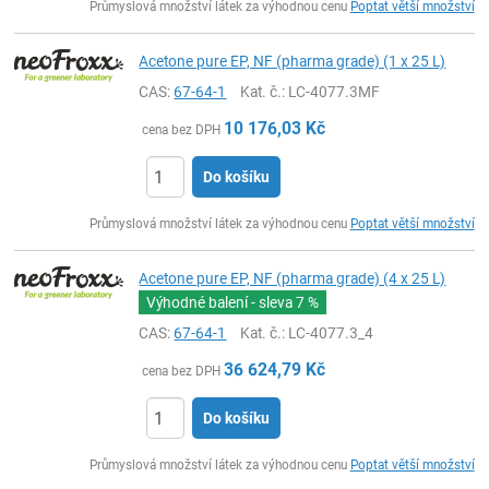
Průmyslová množství látek za výhodnou cenu
Poptat větší množství
Acetone pure EP, NF (pharma grade) (1 x 25 L)
CAS:
67-64-1
Kat. č.
: LC-4077.3MF
10 176,03
Kč
cena bez DPH
Do košíku
ks
Průmyslová množství látek za výhodnou cenu
Poptat větší množství
Acetone pure EP, NF (pharma grade) (4 x 25 L)
Výhodné balení - sleva
7 %
CAS:
67-64-1
Kat. č.
: LC-4077.3_4
36 624,79
Kč
cena bez DPH
Do košíku
ks
Průmyslová množství látek za výhodnou cenu
Poptat větší množství