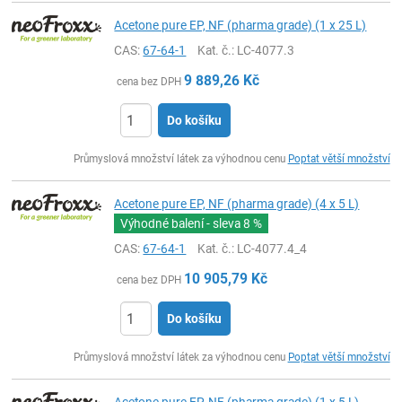
Acetone pure EP, NF (pharma grade) (1 x 25 L)
CAS:
67-64-1
Kat. č.
: LC-4077.3
9 889,26
Kč
cena bez DPH
Do košíku
ks
Průmyslová množství látek za výhodnou cenu
Poptat větší množství
Acetone pure EP, NF (pharma grade) (4 x 5 L)
Výhodné balení - sleva
8 %
CAS:
67-64-1
Kat. č.
: LC-4077.4_4
10 905,79
Kč
cena bez DPH
Do košíku
ks
Průmyslová množství látek za výhodnou cenu
Poptat větší množství