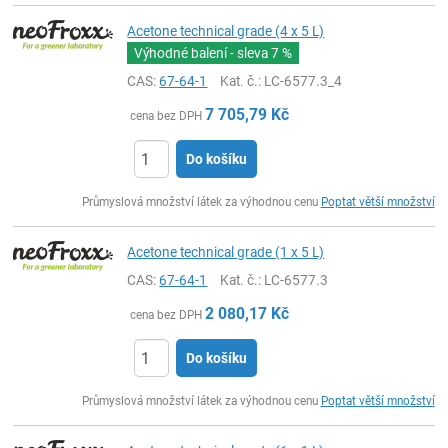
Acetone technical grade (4 x 5 L)
Výhodné balení - sleva
7 %
CAS:
67-64-1
Kat. č.
: LC-6577.3_4
7 705,79
Kč
cena bez DPH
Do košíku
ks
Průmyslová množství látek za výhodnou cenu
Poptat větší množství
Acetone technical grade (1 x 5 L)
CAS:
67-64-1
Kat. č.
: LC-6577.3
2 080,17
Kč
cena bez DPH
Do košíku
ks
Průmyslová množství látek za výhodnou cenu
Poptat větší množství