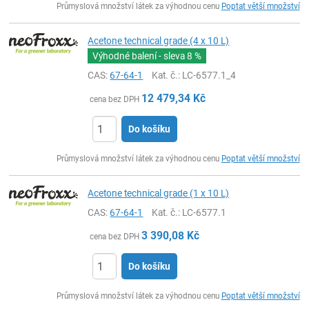
Průmyslová množství látek za výhodnou cenu
Poptat větší množství
Acetone technical grade (4 x 10 L)
Výhodné balení - sleva
8 %
CAS:
67-64-1
Kat. č.
: LC-6577.1_4
12 479,34
Kč
cena bez DPH
Do košíku
ks
Průmyslová množství látek za výhodnou cenu
Poptat větší množství
Acetone technical grade (1 x 10 L)
CAS:
67-64-1
Kat. č.
: LC-6577.1
3 390,08
Kč
cena bez DPH
Do košíku
ks
Průmyslová množství látek za výhodnou cenu
Poptat větší množství