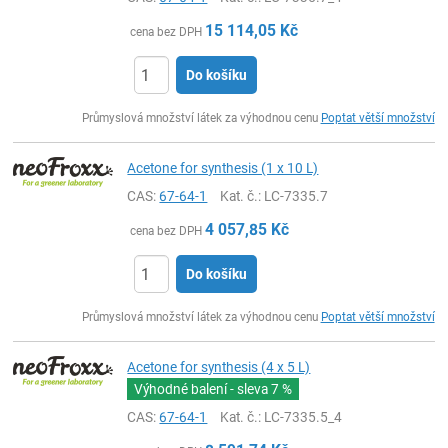
15 114,05
Kč
cena bez DPH
Do košíku
ks
Průmyslová množství látek za výhodnou cenu
Poptat větší množství
Acetone for synthesis (1 x 10 L)
CAS:
67-64-1
Kat. č.
: LC-7335.7
4 057,85
Kč
cena bez DPH
Do košíku
ks
Průmyslová množství látek za výhodnou cenu
Poptat větší množství
Acetone for synthesis (4 x 5 L)
Výhodné balení - sleva
7 %
CAS:
67-64-1
Kat. č.
: LC-7335.5_4