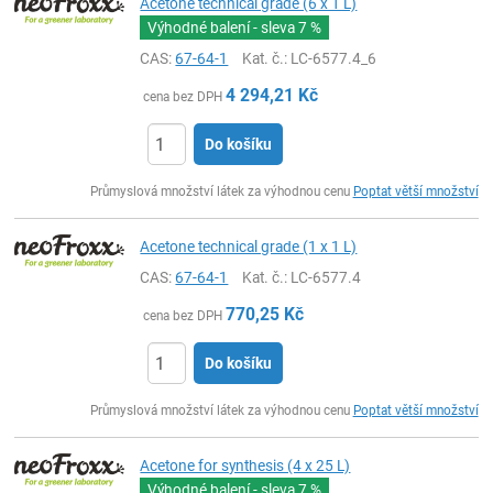
Acetone technical grade (6 x 1 L)
Výhodné balení - sleva
7 %
CAS:
67-64-1
Kat. č.
: LC-6577.4_6
4 294,21
Kč
cena bez DPH
Do košíku
ks
Průmyslová množství látek za výhodnou cenu
Poptat větší množství
Acetone technical grade (1 x 1 L)
CAS:
67-64-1
Kat. č.
: LC-6577.4
770,25
Kč
cena bez DPH
Do košíku
ks
Průmyslová množství látek za výhodnou cenu
Poptat větší množství
Acetone for synthesis (4 x 25 L)
Výhodné balení - sleva
7 %