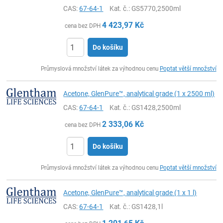
CAS:
67-64-1
Kat. č.
: GS5770,2500ml
4 423,97
Kč
cena bez DPH
Do košíku
ks
Průmyslová množství látek za výhodnou cenu
Poptat větší množství
Acetone, GlenPure™, analytical grade (1 x 2500 ml)
CAS:
67-64-1
Kat. č.
: GS1428,2500ml
2 333,06
Kč
cena bez DPH
Do košíku
ks
Průmyslová množství látek za výhodnou cenu
Poptat větší množství
Acetone, GlenPure™, analytical grade (1 x 1 l)
CAS:
67-64-1
Kat. č.
: GS1428,1l