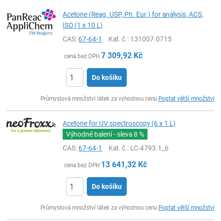
Acetone (Reag. USP, Ph. Eur.) for analysis, ACS,
ISO (1 x 10 L)
CAS:
67-64-1
Kat. č.
: 131007.0715
7 309,92
Kč
cena bez DPH
Do košíku
ks
Průmyslová množství látek za výhodnou cenu
Poptat větší množství
Acetone for UV spectroscopy (6 x 1 L)
Výhodné balení - sleva
8 %
CAS:
67-64-1
Kat. č.
: LC-4793.1_6
13 641,32
Kč
cena bez DPH
Do košíku
ks
Průmyslová množství látek za výhodnou cenu
Poptat větší množství