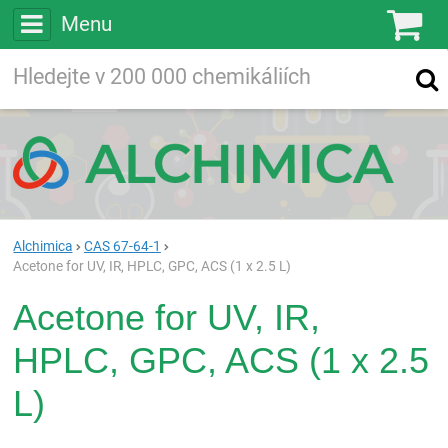
Menu
Ko
Vyhledávejte
Vyhledávání
ve více než
200 000
chemických látkách
Hledej
Alchimica
CAS 67-64-1
Acetone for UV, IR, HPLC, GPC, ACS (1 x 2.5 L)
Acetone for UV, IR,
HPLC, GPC, ACS (1 x 2.5
L)