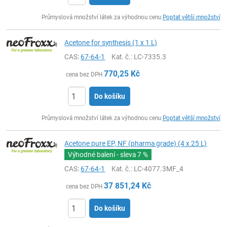
ks
Průmyslová množství látek za výhodnou cenu
Poptat větší množství
Acetone for synthesis (1 x 1 L)
CAS:
67-64-1
Kat. č.
: LC-7335.3
770,25
Kč
cena bez DPH
Do košíku
ks
Průmyslová množství látek za výhodnou cenu
Poptat větší množství
Acetone pure EP, NF (pharma grade) (4 x 25 L)
Výhodné balení - sleva
7 %
CAS:
67-64-1
Kat. č.
: LC-4077.3MF_4
37 851,24
Kč
cena bez DPH
Do košíku
ks