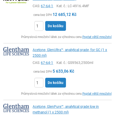
CAS:
67-64-1
Kat. č.
: LC-4916.4MF
12 685,12
Kč
cena bez DPH
Do košíku
ks
Průmyslová množství látek za výhodnou cenu
Poptat větší množství
Acetone, GlenUltra™, analytical grade, for GC (1 x
2500 ml)
CAS:
67-64-1
Kat. č.
: GS9563,2500ml
5 633,06
Kč
cena bez DPH
Do košíku
ks
Průmyslová množství látek za výhodnou cenu
Poptat větší množství
Acetone, GlenPure™, analytical grade low in
methanol (1 x 2500 ml)