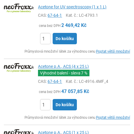
Acetone for UV spectroscopy (1 x 1 L)
CAS:
67-64-1
Kat. č.
: LC-4793.1
2 469,42
Kč
cena bez DPH
Do košíku
ks
Průmyslová množství látek za výhodnou cenu
Poptat větší množství
Acetone p.A., ACS (4 x 25 L)
Výhodné balení - sleva
7 %
CAS:
67-64-1
Kat. č.
: LC-4916.4MF_4
47 057,85
Kč
cena bez DPH
Do košíku
ks
Průmyslová množství látek za výhodnou cenu
Poptat větší množství
Acetone p.A., ACS (1 x 25 L)