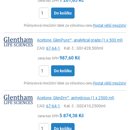
1 201,65
Kč
cena bez DPH
Do košíku
ks
Průmyslová množství látek za výhodnou cenu
Poptat větší množství
Acetone, GlenPure™, analytical grade (1 x 500 ml)
CAS:
67-64-1
Kat. č.
: GS1428,500ml
987,60
Kč
cena bez DPH
Do košíku
ks
Průmyslová množství látek za výhodnou cenu
Poptat větší množství
Acetone, GlenDry™, anhydrous (1 x 2500 ml)
CAS:
67-64-1
Kat. č.
: GS2410,2500ml
5 874,38
Kč
cena bez DPH
Do košíku