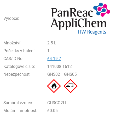
Pan
Výrobce:
Množství:
2.5 L
Počet ks v balení:
1
CAS/ID No.:
64-19-7
Katalogové číslo:
141008.1612
Nebezpečnost:
GHS02
GHS05
Sumární vzorec:
CH3CO2H
Molární hmotnost:
60.05