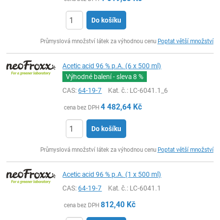
Do košíku
ks
Průmyslová množství látek za výhodnou cenu
Poptat větší množství
Acetic acid 96 % p.A. (6 x 500 ml)
Výhodné balení - sleva
8 %
CAS:
64-19-7
Kat. č.
: LC-6041.1_6
4 482,64
Kč
cena bez DPH
Do košíku
ks
Průmyslová množství látek za výhodnou cenu
Poptat větší množství
Acetic acid 96 % p.A. (1 x 500 ml)
CAS:
64-19-7
Kat. č.
: LC-6041.1
812,40
Kč
cena bez DPH