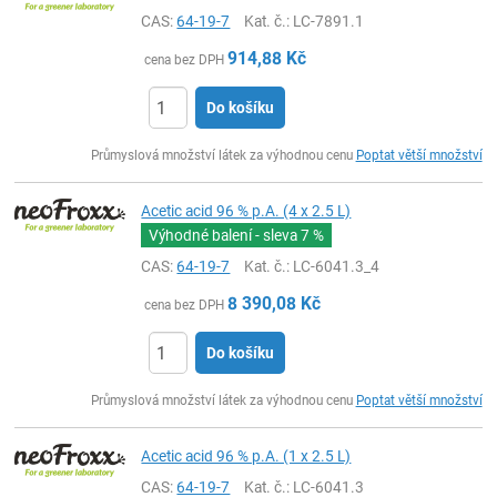
CAS:
64-19-7
Kat. č.
: LC-7891.1
914,88
Kč
cena bez DPH
Do košíku
ks
Průmyslová množství látek za výhodnou cenu
Poptat větší množství
Acetic acid 96 % p.A. (4 x 2.5 L)
Výhodné balení - sleva
7 %
CAS:
64-19-7
Kat. č.
: LC-6041.3_4
8 390,08
Kč
cena bez DPH
Do košíku
ks
Průmyslová množství látek za výhodnou cenu
Poptat větší množství
Acetic acid 96 % p.A. (1 x 2.5 L)
CAS:
64-19-7
Kat. č.
: LC-6041.3