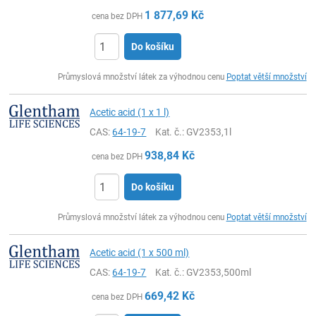
1 877,69
Kč
cena bez DPH
Do košíku
ks
Průmyslová množství látek za výhodnou cenu
Poptat větší množství
Acetic acid (1 x 1 l)
CAS:
64-19-7
Kat. č.
: GV2353,1l
938,84
Kč
cena bez DPH
Do košíku
ks
Průmyslová množství látek za výhodnou cenu
Poptat větší množství
Acetic acid (1 x 500 ml)
CAS:
64-19-7
Kat. č.
: GV2353,500ml
669,42
Kč
cena bez DPH