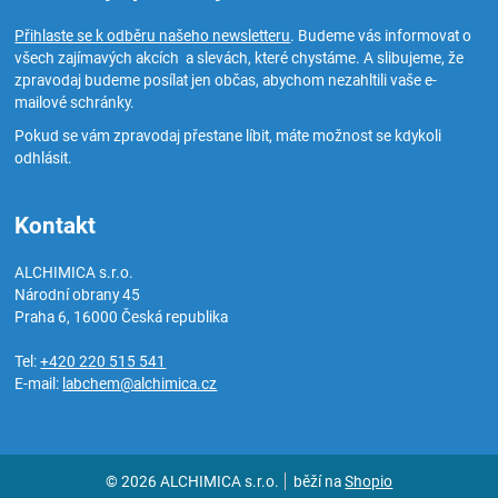
Přihlaste se k odběru našeho newsletteru
. Budeme vás informovat o
všech zajímavých akcích a slevách, které chystáme. A slibujeme, že
zpravodaj budeme posílat jen občas, abychom nezahltili vaše e-
mailové schránky.
Pokud se vám zpravodaj přestane líbit, máte možnost se kdykoli
odhlásit.
Kontakt
ALCHIMICA s.r.o.
Národní obrany 45
Praha 6
,
16000
Česká republika
Tel:
+420 220 515 541
E-mail:
labchem@alchimica.cz
© 2026 ALCHIMICA s.r.o.
běží na
Shopio