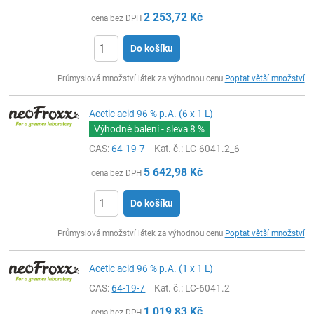
2 253,72
Kč
cena bez DPH
Do košíku
ks
Průmyslová množství látek za výhodnou cenu
Poptat větší množství
Acetic acid 96 % p.A. (6 x 1 L)
Výhodné balení - sleva
8 %
CAS:
64-19-7
Kat. č.
: LC-6041.2_6
5 642,98
Kč
cena bez DPH
Do košíku
ks
Průmyslová množství látek za výhodnou cenu
Poptat větší množství
Acetic acid 96 % p.A. (1 x 1 L)
CAS:
64-19-7
Kat. č.
: LC-6041.2
1 019,83
Kč
cena bez DPH