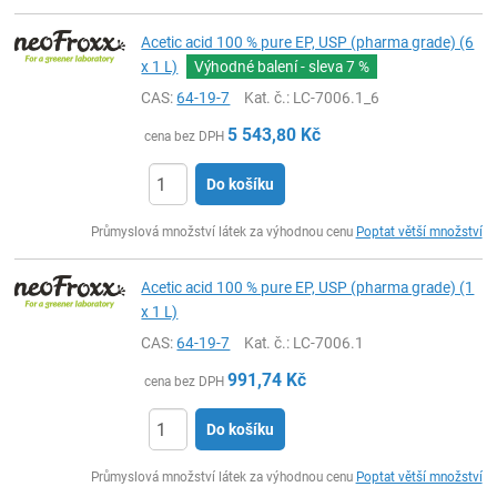
Acetic acid 100 % pure EP, USP (pharma grade) (6
x 1 L)
Výhodné balení - sleva
7 %
CAS:
64-19-7
Kat. č.
: LC-7006.1_6
5 543,80
Kč
cena bez DPH
Do košíku
ks
Průmyslová množství látek za výhodnou cenu
Poptat větší množství
Acetic acid 100 % pure EP, USP (pharma grade) (1
x 1 L)
CAS:
64-19-7
Kat. č.
: LC-7006.1
991,74
Kč
cena bez DPH
Do košíku
ks
Průmyslová množství látek za výhodnou cenu
Poptat větší množství