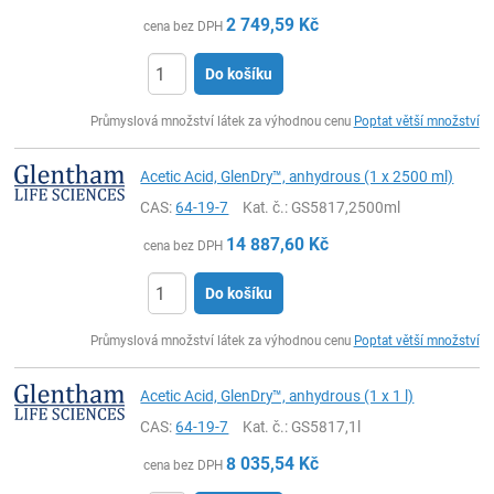
2 749,59
Kč
cena bez DPH
Do košíku
ks
Průmyslová množství látek za výhodnou cenu
Poptat větší množství
Acetic Acid, GlenDry™, anhydrous (1 x 2500 ml)
CAS:
64-19-7
Kat. č.
: GS5817,2500ml
14 887,60
Kč
cena bez DPH
Do košíku
ks
Průmyslová množství látek za výhodnou cenu
Poptat větší množství
Acetic Acid, GlenDry™, anhydrous (1 x 1 l)
CAS:
64-19-7
Kat. č.
: GS5817,1l
8 035,54
Kč
cena bez DPH