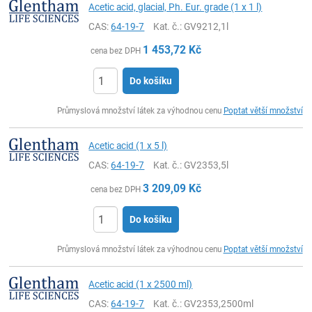
Acetic acid, glacial, Ph. Eur. grade (1 x 1 l)
CAS:
64-19-7
Kat. č.
: GV9212,1l
1 453,72
Kč
cena bez DPH
Do košíku
ks
Průmyslová množství látek za výhodnou cenu
Poptat větší množství
Acetic acid (1 x 5 l)
CAS:
64-19-7
Kat. č.
: GV2353,5l
3 209,09
Kč
cena bez DPH
Do košíku
ks
Průmyslová množství látek za výhodnou cenu
Poptat větší množství
Acetic acid (1 x 2500 ml)
CAS:
64-19-7
Kat. č.
: GV2353,2500ml