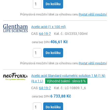
Do košíku
ks
Průmyslová množství látek za výhodnou cenu
Poptat větší množství
Acetic acid (1 x 100 ml)
CAS:
64-19-7
Kat. č.
: GV2353,100ml
406,61
Kč
cena bez DPH
Do košíku
ks
Průmyslová množství látek za výhodnou cenu
Poptat větší množství
Acetic acid Standard volumetric solution 1 M (1 N)
(6 x 1 L)
Výhodné balení - sleva
8 %
CAS:
64-19-7
Kat. č.
: LC-10809.1_6
6 733,88
Kč
cena bez DPH
Do košíku