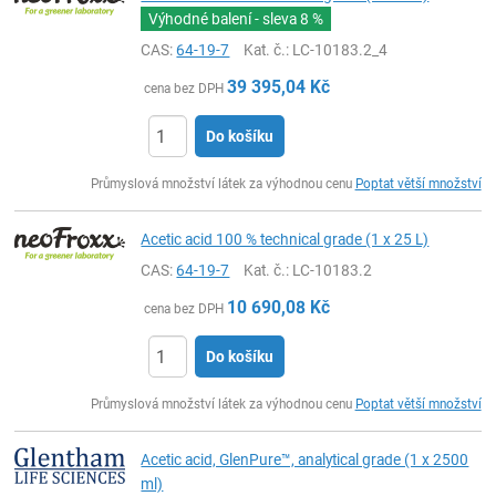
Výhodné balení - sleva
8 %
CAS:
64-19-7
Kat. č.
: LC-10183.2_4
39 395,04
Kč
cena bez DPH
Do košíku
ks
Průmyslová množství látek za výhodnou cenu
Poptat větší množství
Acetic acid 100 % technical grade (1 x 25 L)
CAS:
64-19-7
Kat. č.
: LC-10183.2
10 690,08
Kč
cena bez DPH
Do košíku
ks
Průmyslová množství látek za výhodnou cenu
Poptat větší množství
Acetic acid, GlenPure™, analytical grade (1 x 2500
ml)