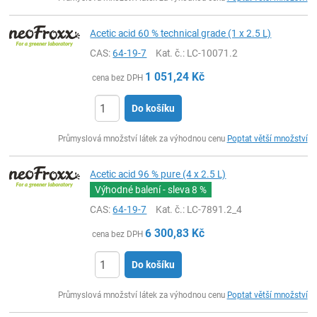
Acetic acid 60 % technical grade (1 x 2.5 L)
CAS:
64-19-7
Kat. č.
: LC-10071.2
1 051,24
Kč
cena bez DPH
Do košíku
ks
Průmyslová množství látek za výhodnou cenu
Poptat větší množství
Acetic acid 96 % pure (4 x 2.5 L)
Výhodné balení - sleva
8 %
CAS:
64-19-7
Kat. č.
: LC-7891.2_4
6 300,83
Kč
cena bez DPH
Do košíku
ks
Průmyslová množství látek za výhodnou cenu
Poptat větší množství