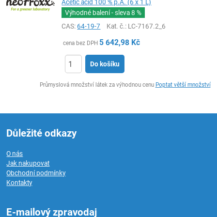
Acetic acid 100 % p.A. (6 x 1 L)
Výhodné balení - sleva
8 %
CAS:
64-19-7
Kat. č.
: LC-7167.2_6
5 642,98
Kč
cena bez DPH
Do košíku
ks
Průmyslová množství látek za výhodnou cenu
Poptat větší množství
Důležité odkazy
O nás
Jak nakupovat
Obchodní podmínky
Kontakty
E-mailový zpravodaj