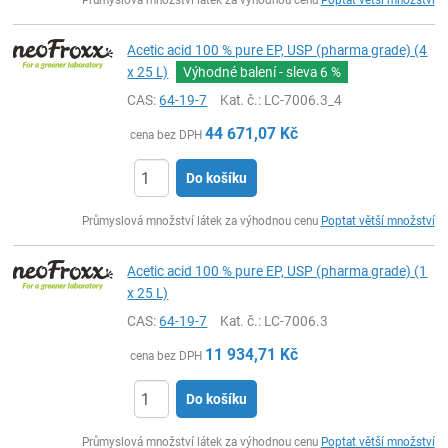
Průmyslová množství látek za výhodnou cenu
Poptat větší množství
Acetic acid 100 % pure EP, USP (pharma grade) (4
x 25 L)
Výhodné balení - sleva
6 %
CAS:
64-19-7
Kat. č.
: LC-7006.3_4
44 671,07
Kč
cena bez DPH
Do košíku
ks
Průmyslová množství látek za výhodnou cenu
Poptat větší množství
Acetic acid 100 % pure EP, USP (pharma grade) (1
x 25 L)
CAS:
64-19-7
Kat. č.
: LC-7006.3
11 934,71
Kč
cena bez DPH
Do košíku
ks
Průmyslová množství látek za výhodnou cenu
Poptat větší množství