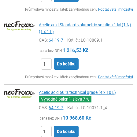
ks
Průmyslová množství látek za výhodnou cenu
Poptat větší množství
Acetic acid Standard volumetric solution 1 M (1 N)
(1 x 1 L)
CAS:
64-19-7
Kat. č.
: LC-10809.1
1 216,53
Kč
cena bez DPH
Do košíku
ks
Průmyslová množství látek za výhodnou cenu
Poptat větší množství
Acetic acid 60 % technical grade (4 x 10 L)
Výhodné balení - sleva
7 %
CAS:
64-19-7
Kat. č.
: LC-10071.1_4
10 968,60
Kč
cena bez DPH
Do košíku