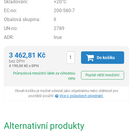
Skladování:
+20°C
EC-no:
200-580-7
Obalová skupina:
II
UN-no:
2789
ADR:
true
3 462,81
Kč
Do košíku
bez DPH
4 190,00
Kč
s DPH
ks
Průmyslová množství látek za výhodnou
Poptat větší množství
cenu
Obsah košíku je možné odeslat jako objednávku nebo stáhnout pro
pozdější použití.
Více o způsobech objednání
.
Alternativní produkty