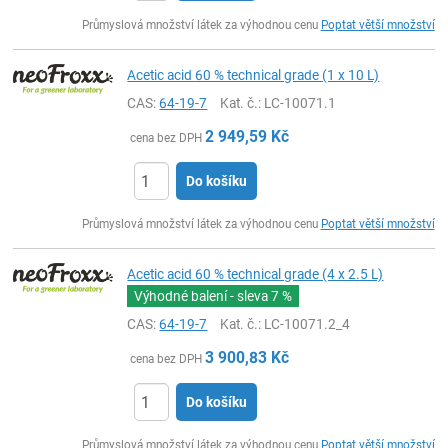
ks
Průmyslová množství látek za výhodnou cenu
Poptat větší množství
Acetic acid 60 % technical grade (1 x 10 L)
CAS:
64-19-7
Kat. č.
: LC-10071.1
2 949,59
Kč
cena bez DPH
Do košíku
ks
Průmyslová množství látek za výhodnou cenu
Poptat větší množství
Acetic acid 60 % technical grade (4 x 2.5 L)
Výhodné balení - sleva
7 %
CAS:
64-19-7
Kat. č.
: LC-10071.2_4
3 900,83
Kč
cena bez DPH
Do košíku
ks
Průmyslová množství látek za výhodnou cenu
Poptat větší množství