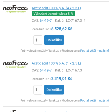
Acetic acid 100 % p.A. (4 x 2.5 L)
Výhodné balení - sleva
8 %
CAS:
64-19-7
Kat. č.
: LC-7167.3_4
8 525,62
Kč
cena bez DPH
Do košíku
ks
Průmyslová množství látek za výhodnou cenu
Poptat větší množství
Acetic acid 100 % p.A. (1 x 2.5 L)
CAS:
64-19-7
Kat. č.
: LC-7167.3
2 319,01
Kč
cena bez DPH
Do košíku
ks
Průmyslová množství látek za výhodnou cenu
Poptat větší množství