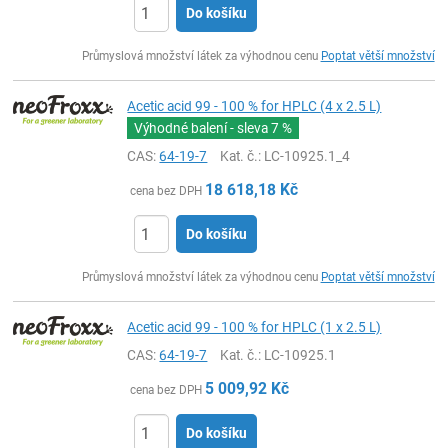
Do košíku
ks
Průmyslová množství látek za výhodnou cenu
Poptat větší množství
Acetic acid 99 - 100 % for HPLC (4 x 2.5 L)
Výhodné balení - sleva
7 %
CAS:
64-19-7
Kat. č.
: LC-10925.1_4
18 618,18
Kč
cena bez DPH
Do košíku
ks
Průmyslová množství látek za výhodnou cenu
Poptat větší množství
Acetic acid 99 - 100 % for HPLC (1 x 2.5 L)
CAS:
64-19-7
Kat. č.
: LC-10925.1
5 009,92
Kč
cena bez DPH
Do košíku