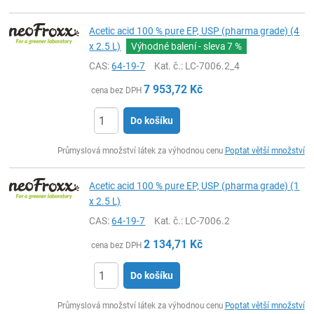
Acetic acid 100 % pure EP, USP (pharma grade) (4
x 2.5 L)
Výhodné balení - sleva
7 %
CAS:
64-19-7
Kat. č.
: LC-7006.2_4
7 953,72
Kč
cena bez DPH
Do košíku
ks
Průmyslová množství látek za výhodnou cenu
Poptat větší množství
Acetic acid 100 % pure EP, USP (pharma grade) (1
x 2.5 L)
CAS:
64-19-7
Kat. č.
: LC-7006.2
2 134,71
Kč
cena bez DPH
Do košíku
ks
Průmyslová množství látek za výhodnou cenu
Poptat větší množství