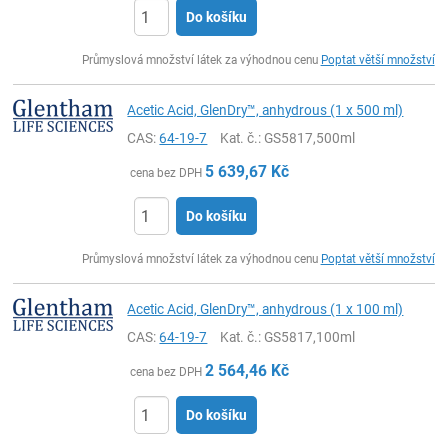
Do košíku
ks
Průmyslová množství látek za výhodnou cenu
Poptat větší množství
Acetic Acid, GlenDry™, anhydrous (1 x 500 ml)
CAS:
64-19-7
Kat. č.
: GS5817,500ml
5 639,67
Kč
cena bez DPH
Do košíku
ks
Průmyslová množství látek za výhodnou cenu
Poptat větší množství
Acetic Acid, GlenDry™, anhydrous (1 x 100 ml)
CAS:
64-19-7
Kat. č.
: GS5817,100ml
2 564,46
Kč
cena bez DPH
Do košíku
ks