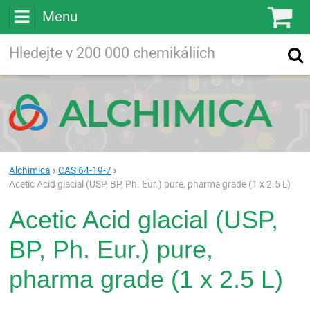
Menu
Ko
Vyhledávejte
Vyhledávání
ve více než
200 000
chemických látkách
Hledej
Alchimica
CAS 64-19-7
Acetic Acid glacial (USP, BP, Ph. Eur.) pure, pharma grade (1 x 2.5 L)
Acetic Acid glacial (USP,
BP, Ph. Eur.) pure,
pharma grade (1 x 2.5 L)