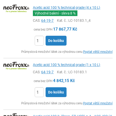
Acetic acid 100 % technical grade (4 x 10 L)
Výhodné balení - sleva
8 %
CAS:
64-19-7
Kat. č.
: LC-10183.1_4
17 867,77
Kč
cena bez DPH
Do košíku
ks
Průmyslová množství látek za výhodnou cenu
Poptat větší množství
Acetic acid 100 % technical grade (1 x 10 L)
CAS:
64-19-7
Kat. č.
: LC-10183.1
4 842,15
Kč
cena bez DPH
Do košíku
ks
Průmyslová množství látek za výhodnou cenu
Poptat větší množství