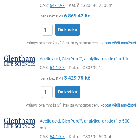
CAS:
64-19-7
Kat. č.
: GS0690,2500ml
6 869,42
Kč
cena bez DPH
Do košíku
ks
Průmyslová množství látek za výhodnou cenu
Poptat větší množství
Acetic acid, GlenPure™, analytical grade (1 x 1 l)
CAS:
64-19-7
Kat. č.
: GS0690,1l
3 429,75
Kč
cena bez DPH
Do košíku
ks
Průmyslová množství látek za výhodnou cenu
Poptat větší množství
Acetic acid, GlenPure™, analytical grade (1 x 500
ml)
CAS:
64-19-7
Kat. č.
: GS0690,500ml