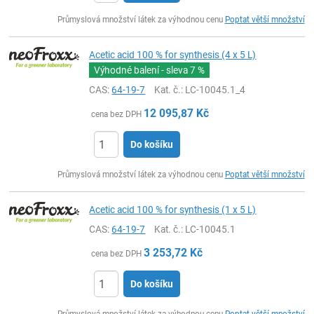
ks
Průmyslová množství látek za výhodnou cenu
Poptat větší množství
Acetic acid 100 % for synthesis (4 x 5 L)
Výhodné balení - sleva
7 %
CAS:
64-19-7
Kat. č.
: LC-10045.1_4
12 095,87
Kč
cena bez DPH
Do košíku
ks
Průmyslová množství látek za výhodnou cenu
Poptat větší množství
Acetic acid 100 % for synthesis (1 x 5 L)
CAS:
64-19-7
Kat. č.
: LC-10045.1
3 253,72
Kč
cena bez DPH
Do košíku
ks