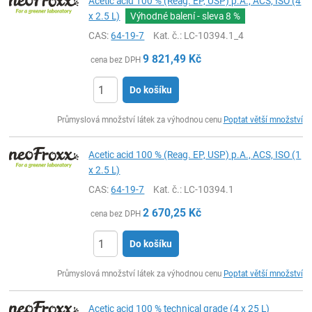
Acetic acid 100 % (Reag. EP, USP) p.A., ACS, ISO (4
x 2.5 L)
Výhodné balení - sleva
8 %
CAS:
64-19-7
Kat. č.
: LC-10394.1_4
9 821,49
Kč
cena bez DPH
Do košíku
ks
Průmyslová množství látek za výhodnou cenu
Poptat větší množství
Acetic acid 100 % (Reag. EP, USP) p.A., ACS, ISO (1
x 2.5 L)
CAS:
64-19-7
Kat. č.
: LC-10394.1
2 670,25
Kč
cena bez DPH
Do košíku
ks
Průmyslová množství látek za výhodnou cenu
Poptat větší množství
Acetic acid 100 % technical grade (4 x 25 L)