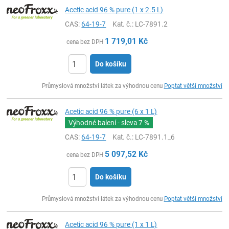
Acetic acid 96 % pure (1 x 2.5 L)
CAS:
64-19-7
Kat. č.
: LC-7891.2
1 719,01
Kč
cena bez DPH
Do košíku
ks
Průmyslová množství látek za výhodnou cenu
Poptat větší množství
Acetic acid 96 % pure (6 x 1 L)
Výhodné balení - sleva
7 %
CAS:
64-19-7
Kat. č.
: LC-7891.1_6
5 097,52
Kč
cena bez DPH
Do košíku
ks
Průmyslová množství látek za výhodnou cenu
Poptat větší množství
Acetic acid 96 % pure (1 x 1 L)