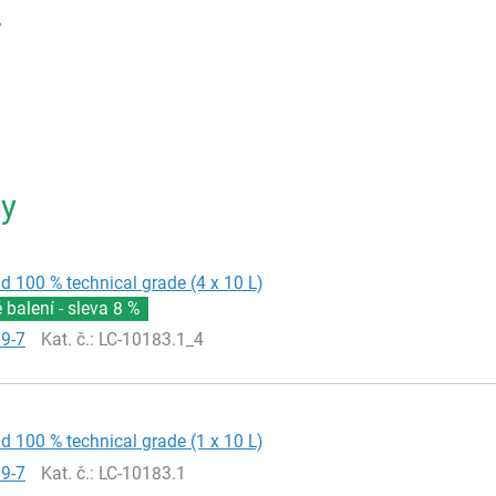
7
ty
id 100 % technical grade (4 x 10 L)
balení - sleva
8 %
19-7
Kat. č.
: LC-10183.1_4
id 100 % technical grade (1 x 10 L)
19-7
Kat. č.
: LC-10183.1