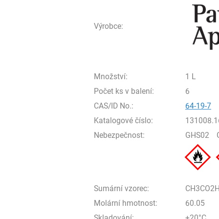
Výrobce:
Množství:
1 L
Počet ks v balení:
6
CAS/ID No.:
64-19-7
Katalogové číslo:
131008.1
Nebezpečnost:
GHS02
Sumární vzorec:
CH3CO2
Molární hmotnost:
60.05
Skladování:
+20°C