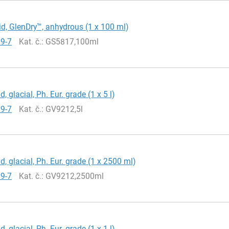
id, GlenDry™, anhydrous (1 x 100 ml)
19-7
Kat. č.
: GS5817,100ml
d, glacial, Ph. Eur. grade (1 x 5 l)
19-7
Kat. č.
: GV9212,5l
d, glacial, Ph. Eur. grade (1 x 2500 ml)
19-7
Kat. č.
: GV9212,2500ml
d, glacial, Ph. Eur. grade (1 x 1 l)