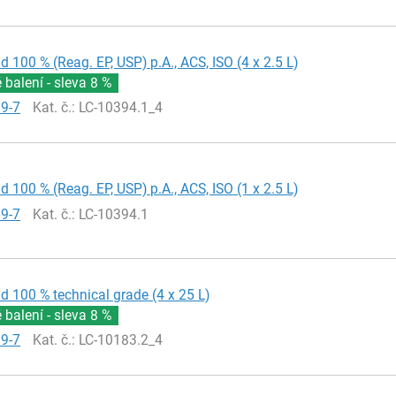
id 100 % (Reag. EP, USP) p.A., ACS, ISO (4 x 2.5 L)
balení - sleva
8 %
19-7
Kat. č.
: LC-10394.1_4
id 100 % (Reag. EP, USP) p.A., ACS, ISO (1 x 2.5 L)
19-7
Kat. č.
: LC-10394.1
id 100 % technical grade (4 x 25 L)
balení - sleva
8 %
19-7
Kat. č.
: LC-10183.2_4