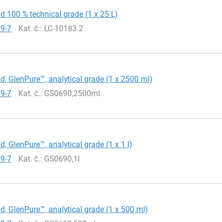
id 100 % technical grade (1 x 25 L)
19-7
Kat. č.
: LC-10183.2
id, GlenPure™, analytical grade (1 x 2500 ml)
19-7
Kat. č.
: GS0690,2500ml
d, GlenPure™, analytical grade (1 x 1 l)
19-7
Kat. č.
: GS0690,1l
id, GlenPure™, analytical grade (1 x 500 ml)