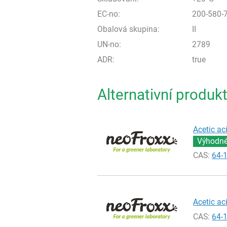
EC-no:
200-580-
Obalová skupina:
II
UN-no:
2789
ADR:
true
Alternativní produk
Acetic ac
Výhodné 
CAS:
64-
Acetic ac
CAS:
64-