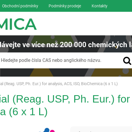
Obchodní podmínky
Podmínky prodeje
Kontakty
ávejte
ve více než
200 000
chemických l
Vyhledávání
Hledejte podle čísla CAS nebo anglického názvu.
ial (Reag. USP, Ph. Eur.) for analysis, ACS, ISO, BioChemica (6 x 1 L)
ial (Reag. USP, Ph. Eur.) fo
 (6 x 1 L)
Panreac AppliChem