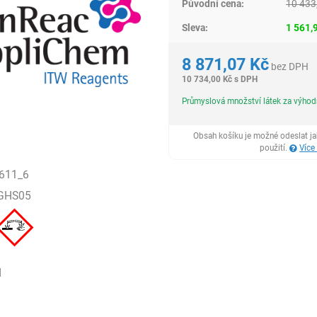
Původní cena:
10 433
Sleva:
1 561,
8 871,07
Kč
bez DPH
10 734,00
Kč
s DPH
Průmyslová množství látek za výho
Obsah košíku je možné odeslat j
použití.
Více
611_6
GHS05
H