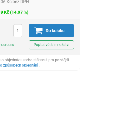
,06
Kč
bez DPH
99
Kč
(
14.97
%)
Do košíku
ks
dnou cenu
Poptat větší množství
ako objednávku nebo stáhnout pro pozdější
 o způsobech objednání
.