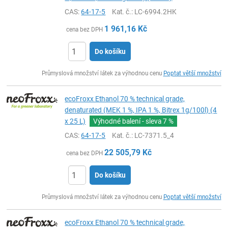
CAS:
64-17-5
Kat. č.
: LC-6994.2HK
1 961,16
Kč
cena bez DPH
Do košíku
ks
Průmyslová množství látek za výhodnou cenu
Poptat větší množství
ecoFroxx Ethanol 70 % technical grade,
denaturated (MEK 1 %, IPA 1 %, Bitrex 1g/100l) (4
x 25 L)
Výhodné balení - sleva
7 %
CAS:
64-17-5
Kat. č.
: LC-7371.5_4
22 505,79
Kč
cena bez DPH
Do košíku
ks
Průmyslová množství látek za výhodnou cenu
Poptat větší množství
ecoFroxx Ethanol 70 % technical grade,