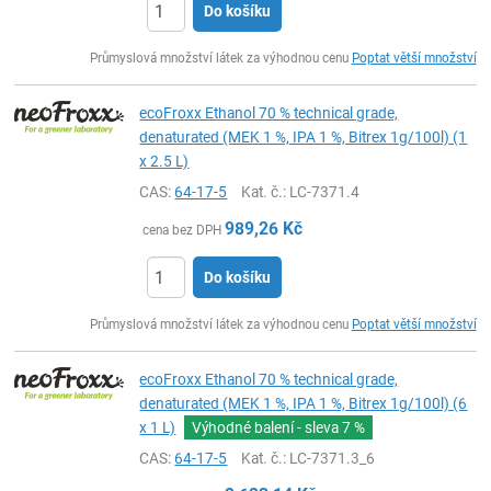
Do košíku
ks
Průmyslová množství látek za výhodnou cenu
Poptat větší množství
ecoFroxx Ethanol 70 % technical grade,
denaturated (MEK 1 %, IPA 1 %, Bitrex 1g/100l) (1
x 2.5 L)
CAS:
64-17-5
Kat. č.
: LC-7371.4
989,26
Kč
cena bez DPH
Do košíku
ks
Průmyslová množství látek za výhodnou cenu
Poptat větší množství
ecoFroxx Ethanol 70 % technical grade,
denaturated (MEK 1 %, IPA 1 %, Bitrex 1g/100l) (6
x 1 L)
Výhodné balení - sleva
7 %
CAS:
64-17-5
Kat. č.
: LC-7371.3_6