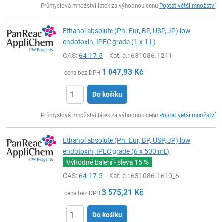
Průmyslová množství látek za výhodnou cenu
Poptat větší množství
Ethanol absolute (Ph. Eur, BP, USP, JP) low
endotoxin, IPEC grade (1 x 1 L)
CAS:
64-17-5
Kat. č.
: 631086.1211
1 047,93
Kč
cena bez DPH
Do košíku
ks
Průmyslová množství látek za výhodnou cenu
Poptat větší množství
Ethanol absolute (Ph. Eur, BP, USP, JP) low
endotoxin, IPEC grade (6 x 500 mL)
Výhodné balení - sleva
15 %
CAS:
64-17-5
Kat. č.
: 631086.1610_6
3 575,21
Kč
cena bez DPH
Do košíku