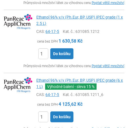
Průmyslová množství látek za výhodnou cenu
Poptat větší množství
Ethanol 96% v/v (Ph.Eur, BP, USP) IPEC grade (1 x
2.5 L)
CAS:
64-17-5
Kat. č.
: 631085.1212
1 630,58
Kč
cena bez DPH
Do košíku
ks
Průmyslová množství látek za výhodnou cenu
Poptat větší množství
Ethanol 96% v/v (Ph.Eur, BP, USP) IPEC grade (6 x
1 L)
Výhodné balení - sleva
15 %
CAS:
64-17-5
Kat. č.
: 631085.1211_6
4 125,62
Kč
cena bez DPH
Do košíku
ks