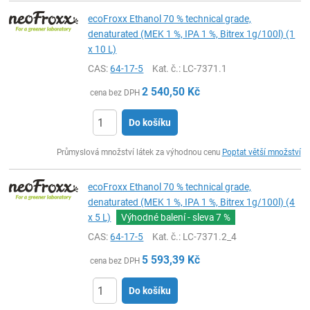
ecoFroxx Ethanol 70 % technical grade,
denaturated (MEK 1 %, IPA 1 %, Bitrex 1g/100l) (1
x 10 L)
CAS:
64-17-5
Kat. č.
: LC-7371.1
2 540,50
Kč
cena bez DPH
Do košíku
ks
Průmyslová množství látek za výhodnou cenu
Poptat větší množství
ecoFroxx Ethanol 70 % technical grade,
denaturated (MEK 1 %, IPA 1 %, Bitrex 1g/100l) (4
x 5 L)
Výhodné balení - sleva
7 %
CAS:
64-17-5
Kat. č.
: LC-7371.2_4
5 593,39
Kč
cena bez DPH
Do košíku