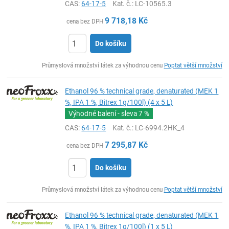
CAS:
64-17-5
Kat. č.
: LC-10565.3
9 718,18
Kč
cena bez DPH
Do košíku
ks
Průmyslová množství látek za výhodnou cenu
Poptat větší množství
Ethanol 96 % technical grade, denaturated (MEK 1
%, IPA 1 %, Bitrex 1g/100l) (4 x 5 L)
Výhodné balení - sleva
7 %
CAS:
64-17-5
Kat. č.
: LC-6994.2HK_4
7 295,87
Kč
cena bez DPH
Do košíku
ks
Průmyslová množství látek za výhodnou cenu
Poptat větší množství
Ethanol 96 % technical grade, denaturated (MEK 1
%, IPA 1 %, Bitrex 1g/100l) (1 x 5 L)