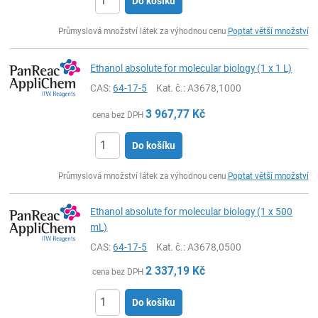
Do košíku
ks
Průmyslová množství látek za výhodnou cenu
Poptat větší množství
Ethanol absolute for molecular biology (1 x 1 L)
CAS:
64-17-5
Kat. č.
: A3678,1000
3 967,77
Kč
cena bez DPH
Do košíku
ks
Průmyslová množství látek za výhodnou cenu
Poptat větší množství
Ethanol absolute for molecular biology (1 x 500
mL)
CAS:
64-17-5
Kat. č.
: A3678,0500
2 337,19
Kč
cena bez DPH
Do košíku