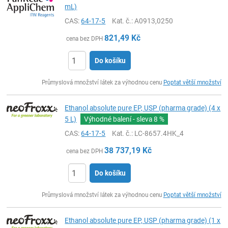
mL)
CAS:
64-17-5
Kat. č.
: A0913,0250
821,49
Kč
cena bez DPH
Do košíku
ks
Průmyslová množství látek za výhodnou cenu
Poptat větší množství
Ethanol absolute pure EP, USP (pharma grade) (4 x
5 L)
Výhodné balení - sleva
8 %
CAS:
64-17-5
Kat. č.
: LC-8657.4HK_4
38 737,19
Kč
cena bez DPH
Do košíku
ks
Průmyslová množství látek za výhodnou cenu
Poptat větší množství
Ethanol absolute pure EP, USP (pharma grade) (1 x