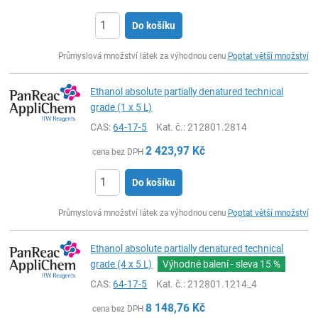
Do košíku
ks
Průmyslová množství látek za výhodnou cenu
Poptat větší množství
Ethanol absolute partially denatured technical
grade (1 x 5 L)
CAS:
64-17-5
Kat. č.
: 212801.2814
2 423,97
Kč
cena bez DPH
Do košíku
ks
Průmyslová množství látek za výhodnou cenu
Poptat větší množství
Ethanol absolute partially denatured technical
grade (4 x 5 L)
Výhodné balení - sleva
15 %
CAS:
64-17-5
Kat. č.
: 212801.1214_4
8 148,76
Kč
cena bez DPH