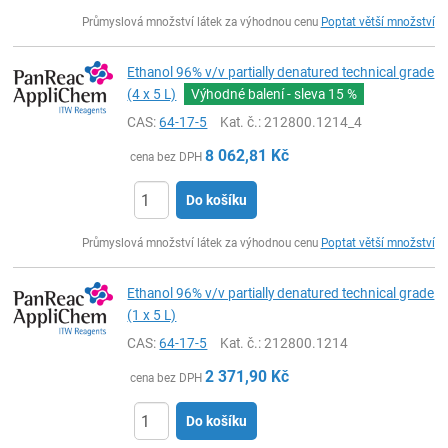
ks
Průmyslová množství látek za výhodnou cenu
Poptat větší množství
Ethanol 96% v/v partially denatured technical grade
(4 x 5 L)
Výhodné balení - sleva
15 %
CAS:
64-17-5
Kat. č.
: 212800.1214_4
8 062,81
Kč
cena bez DPH
Do košíku
ks
Průmyslová množství látek za výhodnou cenu
Poptat větší množství
Ethanol 96% v/v partially denatured technical grade
(1 x 5 L)
CAS:
64-17-5
Kat. č.
: 212800.1214
2 371,90
Kč
cena bez DPH
Do košíku