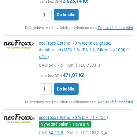
2 623,14
Kč
cena bez DPH
Do košíku
ks
Průmyslová množství látek za výhodnou cenu
Poptat větší množství
ecoFroxx Ethanol 70 % technical grade,
denaturated (MEK 1 %, IPA 1 %, Bitrex 1g/100l) (1
x 1 L)
CAS:
64-17-5
Kat. č.
: LC-7371.3
471,07
Kč
cena bez DPH
Do košíku
ks
Průmyslová množství látek za výhodnou cenu
Poptat větší množství
ecoFroxx Ethanol 70 % p.A. (4 x 25 L)
Výhodné balení - sleva
8 %
CAS:
64-17-5
Kat. č.
: LC-12532.5_4