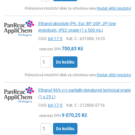
ks
Průmyslová množství látek za výhodnou cenu
Poptat větší množství
Ethanol absolute (Ph. Eur, BP, USP, JP) low
endotoxin, IPEC grade (1 x 500 mL)
CAS:
64-17-5
Kat. č.
: 631086.1610
700,83
Kč
cena bez DPH
Do košíku
ks
Průmyslová množství látek za výhodnou cenu
Poptat větší množství
Ethanol 96% v/v partially denatured technical grade
(1 x 25 L)
CAS:
64-17-5
Kat. č.
: 212800.0716
9 070,25
Kč
cena bez DPH
Do košíku