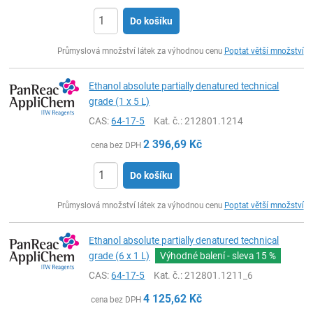
Do košíku
ks
Průmyslová množství látek za výhodnou cenu
Poptat větší množství
Ethanol absolute partially denatured technical
grade (1 x 5 L)
CAS:
64-17-5
Kat. č.
: 212801.1214
2 396,69
Kč
cena bez DPH
Do košíku
ks
Průmyslová množství látek za výhodnou cenu
Poptat větší množství
Ethanol absolute partially denatured technical
grade (6 x 1 L)
Výhodné balení - sleva
15 %
CAS:
64-17-5
Kat. č.
: 212801.1211_6
4 125,62
Kč
cena bez DPH