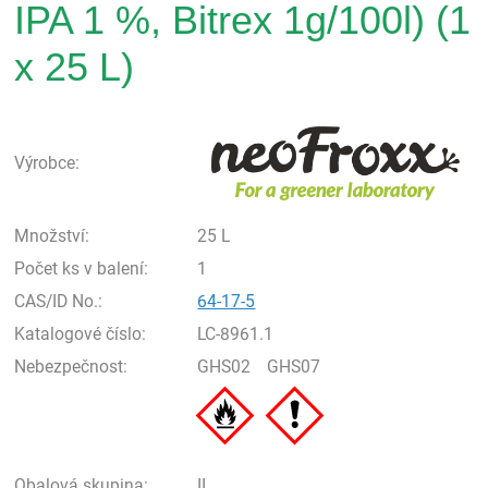
IPA 1 %, Bitrex 1g/100l) (1
x 25 L)
neo
Výrobce:
Množství:
25 L
Počet ks v balení:
1
CAS/ID No.:
64-17-5
Katalogové číslo:
LC-8961.1
Nebezpečnost:
GHS02
GHS07
Obalová skupina:
II