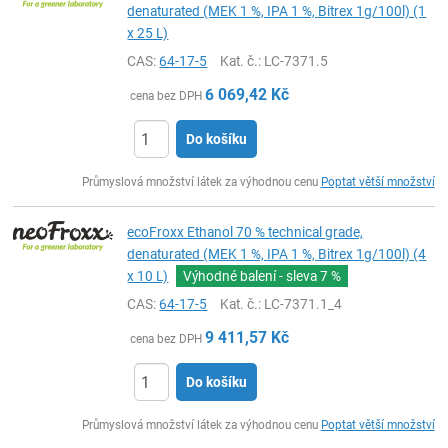
denaturated (MEK 1 %, IPA 1 %, Bitrex 1g/100l) (1
x 25 L)
CAS:
64-17-5
Kat. č.
: LC-7371.5
6 069,42
Kč
cena bez DPH
Do košíku
ks
Průmyslová množství látek za výhodnou cenu
Poptat větší množství
ecoFroxx Ethanol 70 % technical grade,
denaturated (MEK 1 %, IPA 1 %, Bitrex 1g/100l) (4
x 10 L)
Výhodné balení - sleva
7 %
CAS:
64-17-5
Kat. č.
: LC-7371.1_4
9 411,57
Kč
cena bez DPH
Do košíku
ks
Průmyslová množství látek za výhodnou cenu
Poptat větší množství