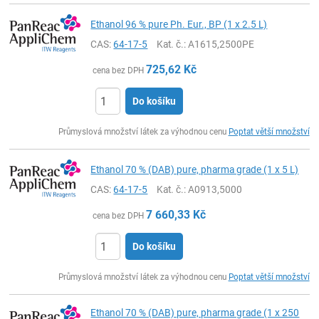
Ethanol 96 % pure Ph. Eur., BP (1 x 2.5 L)
CAS:
64-17-5
Kat. č.
: A1615,2500PE
725,62
Kč
cena bez DPH
Do košíku
ks
Průmyslová množství látek za výhodnou cenu
Poptat větší množství
Ethanol 70 % (DAB) pure, pharma grade (1 x 5 L)
CAS:
64-17-5
Kat. č.
: A0913,5000
7 660,33
Kč
cena bez DPH
Do košíku
ks
Průmyslová množství látek za výhodnou cenu
Poptat větší množství
Ethanol 70 % (DAB) pure, pharma grade (1 x 250