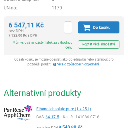
UN-no:
1170
6 547,11
Kč
Do košíku
bez DPH
7 922,00
Kč
s DPH
ks
Průmyslová množství látek za výhodnou
Poptat větší množství
cenu
Obsah košíku je možné odeslat jako objednávku nebo stáhnout pro
pozdější použití.
Více o způsobech objednání
.
Alternativní produkty
Ethanol absolute pure (1 x 25 L)
CAS:
64-17-5
Kat. č.
: 141086.0716
8 543,80
Kč
cena bez DPH