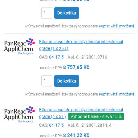
Do košíku
ks
Průmyslová množství látek za výhodnou cenu
Poptat větší množství
Ethanol absolute partially denatured technical
grade (1 x 25 L)
CAS:
64-17-5
Kat. č.
: 212801.0716
8 757,85
Kč
cena bez DPH
Do košíku
ks
Průmyslová množství látek za výhodnou cenu
Poptat větší množství
Ethanol absolute partially denatured technical
grade (4 x 5 L)
Výhodné balení - sleva
15 %
CAS:
64-17-5
Kat. č.
: 212801.2814_4
8 241,32
Kč
cena bez DPH