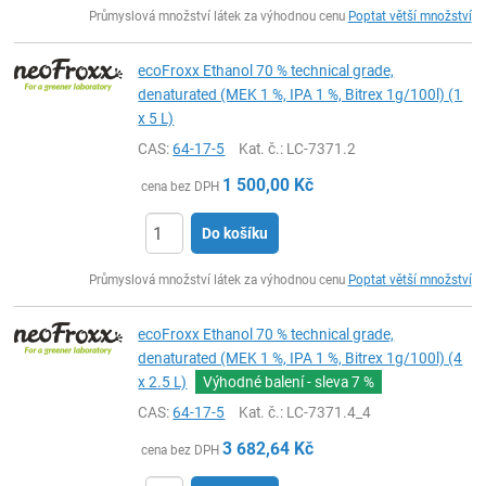
ks
Průmyslová množství látek za výhodnou cenu
Poptat větší množství
ecoFroxx Ethanol 70 % technical grade,
denaturated (MEK 1 %, IPA 1 %, Bitrex 1g/100l) (1
x 5 L)
CAS:
64-17-5
Kat. č.
: LC-7371.2
1 500,00
Kč
cena bez DPH
Do košíku
ks
Průmyslová množství látek za výhodnou cenu
Poptat větší množství
ecoFroxx Ethanol 70 % technical grade,
denaturated (MEK 1 %, IPA 1 %, Bitrex 1g/100l) (4
x 2.5 L)
Výhodné balení - sleva
7 %
CAS:
64-17-5
Kat. č.
: LC-7371.4_4
3 682,64
Kč
cena bez DPH