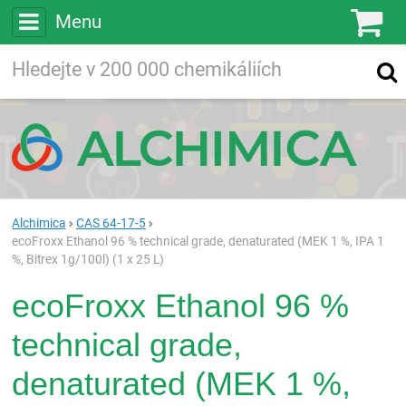
Menu
Ko
Vyhledávejte
Vyhledávání
ve více než
200 000
chemických látkách
Hledej
Alchimica
CAS 64-17-5
ecoFroxx Ethanol 96 % technical grade, denaturated (MEK 1 %, IPA 1
%, Bitrex 1g/100l) (1 x 25 L)
ecoFroxx Ethanol 96 %
technical grade,
denaturated (MEK 1 %,