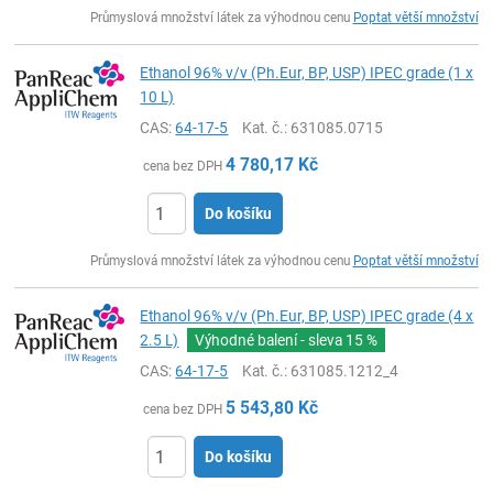
ks
Průmyslová množství látek za výhodnou cenu
Poptat větší množství
Ethanol 96% v/v (Ph.Eur, BP, USP) IPEC grade (1 x
10 L)
CAS:
64-17-5
Kat. č.
: 631085.0715
4 780,17
Kč
cena bez DPH
Do košíku
ks
Průmyslová množství látek za výhodnou cenu
Poptat větší množství
Ethanol 96% v/v (Ph.Eur, BP, USP) IPEC grade (4 x
2.5 L)
Výhodné balení - sleva
15 %
CAS:
64-17-5
Kat. č.
: 631085.1212_4
5 543,80
Kč
cena bez DPH
Do košíku
ks