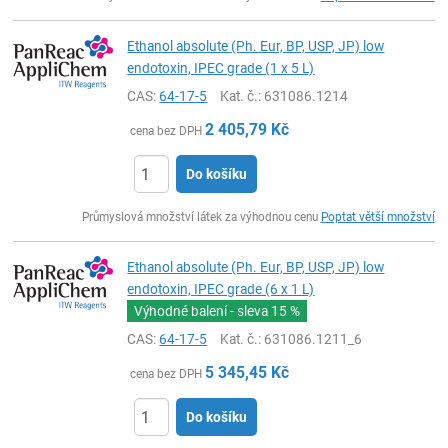
Ethanol absolute (Ph. Eur, BP, USP, JP) low
endotoxin, IPEC grade (1 x 5 L)
CAS:
64-17-5
Kat. č.
: 631086.1214
2 405,79
Kč
cena bez DPH
Do košíku
ks
Průmyslová množství látek za výhodnou cenu
Poptat větší množství
Ethanol absolute (Ph. Eur, BP, USP, JP) low
endotoxin, IPEC grade (6 x 1 L)
Výhodné balení - sleva
15 %
CAS:
64-17-5
Kat. č.
: 631086.1211_6
5 345,45
Kč
cena bez DPH
Do košíku
ks