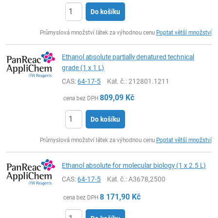
Do košíku
ks
Průmyslová množství látek za výhodnou cenu
Poptat větší množství
Ethanol absolute partially denatured technical
grade (1 x 1 L)
CAS:
64-17-5
Kat. č.
: 212801.1211
809,09
Kč
cena bez DPH
Do košíku
ks
Průmyslová množství látek za výhodnou cenu
Poptat větší množství
Ethanol absolute for molecular biology (1 x 2.5 L)
CAS:
64-17-5
Kat. č.
: A3678,2500
8 171,90
Kč
cena bez DPH