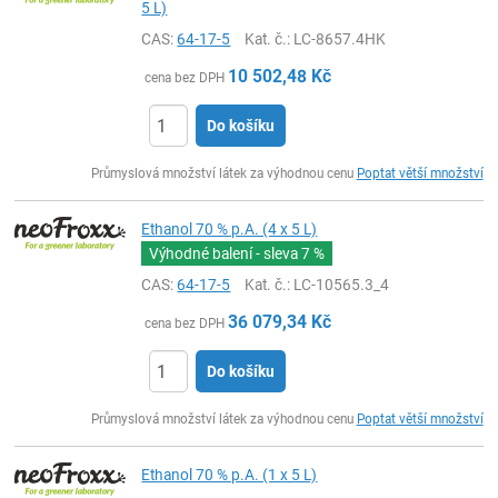
5 L)
CAS:
64-17-5
Kat. č.
: LC-8657.4HK
10 502,48
Kč
cena bez DPH
Do košíku
ks
Průmyslová množství látek za výhodnou cenu
Poptat větší množství
Ethanol 70 % p.A. (4 x 5 L)
Výhodné balení - sleva
7 %
CAS:
64-17-5
Kat. č.
: LC-10565.3_4
36 079,34
Kč
cena bez DPH
Do košíku
ks
Průmyslová množství látek za výhodnou cenu
Poptat větší množství
Ethanol 70 % p.A. (1 x 5 L)