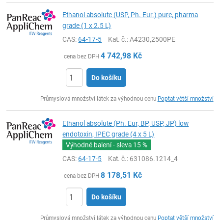
Ethanol absolute (USP, Ph. Eur.) pure, pharma
grade (1 x 2.5 L)
CAS:
64-17-5
Kat. č.
: A4230,2500PE
4 742,98
Kč
cena bez DPH
Do košíku
ks
Průmyslová množství látek za výhodnou cenu
Poptat větší množství
Ethanol absolute (Ph. Eur, BP, USP, JP) low
endotoxin, IPEC grade (4 x 5 L)
Výhodné balení - sleva
15 %
CAS:
64-17-5
Kat. č.
: 631086.1214_4
8 178,51
Kč
cena bez DPH
Do košíku
ks
Průmyslová množství látek za výhodnou cenu
Poptat větší množství