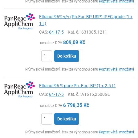
Průmyslová množství látek za výhodnou cenu
Poptat větší množství
Ethanol 96% v/v (Ph.Eur, BP, USP) IPEC grade (1 x
1 L)
CAS:
64-17-5
Kat. č.
: 631085.1211
809,09
Kč
cena bez DPH
Do košíku
ks
Průmyslová množství látek za výhodnou cenu
Poptat větší množství
Ethanol 96 % pure Ph. Eur., BP (1 x 2.5 L)
CAS:
64-17-5
Kat. č.
: A1615,2500GL
6 798,35
Kč
cena bez DPH
Do košíku
ks
Průmyslová množství látek za výhodnou cenu
Poptat větší množství