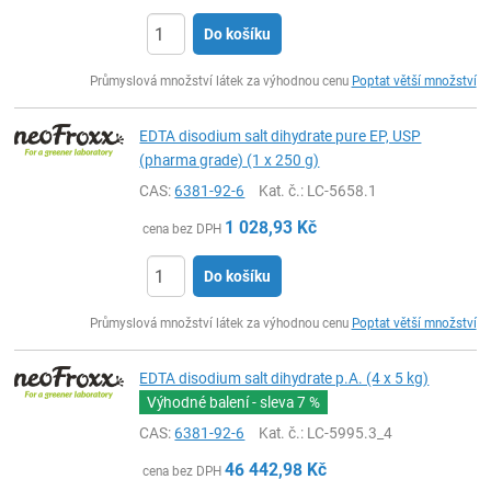
Do košíku
ks
Průmyslová množství látek za výhodnou cenu
Poptat větší množství
EDTA disodium salt dihydrate pure EP, USP
(pharma grade) (1 x 250 g)
CAS:
6381-92-6
Kat. č.
: LC-5658.1
1 028,93
Kč
cena bez DPH
Do košíku
ks
Průmyslová množství látek za výhodnou cenu
Poptat větší množství
EDTA disodium salt dihydrate p.A. (4 x 5 kg)
Výhodné balení - sleva
7 %
CAS:
6381-92-6
Kat. č.
: LC-5995.3_4
46 442,98
Kč
cena bez DPH