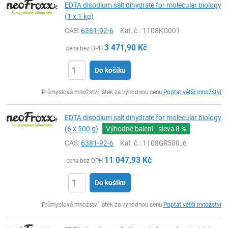
EDTA disodium salt dihydrate for molecular biology
(1 x 1 kg)
CAS:
6381-92-6
Kat. č.
: 1108KG001
3 471,90
Kč
cena bez DPH
Do košíku
ks
Průmyslová množství látek za výhodnou cenu
Poptat větší množství
EDTA disodium salt dihydrate for molecular biology
(6 x 500 g)
Výhodné balení - sleva
8 %
CAS:
6381-92-6
Kat. č.
: 1108GR500_6
11 047,93
Kč
cena bez DPH
Do košíku
ks
Průmyslová množství látek za výhodnou cenu
Poptat větší množství