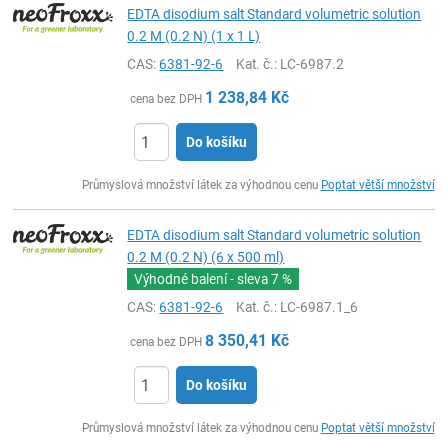
EDTA disodium salt Standard volumetric solution
0.2 M (0.2 N) (1 x 1 L)
CAS:
6381-92-6
Kat. č.
: LC-6987.2
1 238,84
Kč
cena bez DPH
Do košíku
ks
Průmyslová množství látek za výhodnou cenu
Poptat větší množství
EDTA disodium salt Standard volumetric solution
0.2 M (0.2 N) (6 x 500 ml)
Výhodné balení - sleva
7 %
CAS:
6381-92-6
Kat. č.
: LC-6987.1_6
8 350,41
Kč
cena bez DPH
Do košíku
ks
Průmyslová množství látek za výhodnou cenu
Poptat větší množství