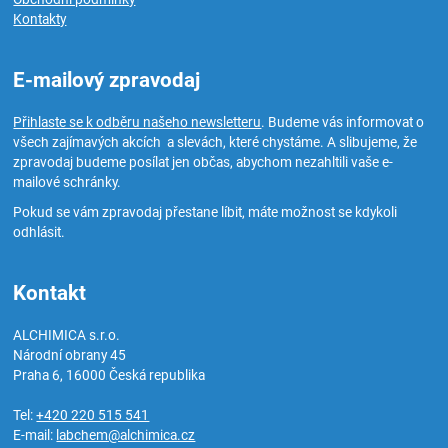
Kontakty
E-mailový zpravodaj
Přihlaste se k odběru našeho newsletteru
. Budeme vás informovat o
všech zajímavých akcích a slevách, které chystáme. A slibujeme, že
zpravodaj budeme posílat jen občas, abychom nezahltili vaše e-
mailové schránky.
Pokud se vám zpravodaj přestane líbit, máte možnost se kdykoli
odhlásit.
Kontakt
ALCHIMICA s.r.o.
Národní obrany 45
Praha 6
,
16000
Česká republika
Tel:
+420 220 515 541
E-mail:
labchem@alchimica.cz