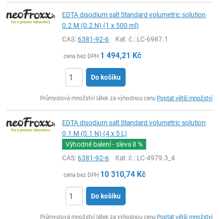
EDTA disodium salt Standard volumetric solution
0.2 M (0.2 N) (1 x 500 ml)
CAS:
6381-92-6
Kat. č.
: LC-6987.1
1 494,21
Kč
cena bez DPH
Do košíku
ks
Průmyslová množství látek za výhodnou cenu
Poptat větší množství
EDTA disodium salt Standard volumetric solution
0.1 M (0.1 N) (4 x 5 L)
Výhodné balení - sleva
8 %
CAS:
6381-92-6
Kat. č.
: LC-4979.3_4
10 310,74
Kč
cena bez DPH
Do košíku
ks
Průmyslová množství látek za výhodnou cenu
Poptat větší množství