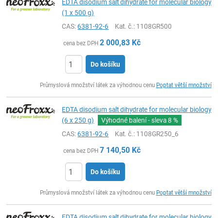
EDTA disodium salt dihydrate for molecular biology
(1 x 500 g)
CAS:
6381-92-6
Kat. č.
: 1108GR500
2 000,83
Kč
cena bez DPH
Do košíku
ks
Průmyslová množství látek za výhodnou cenu
Poptat větší množství
EDTA disodium salt dihydrate for molecular biology
(6 x 250 g)
Výhodné balení - sleva
8 %
CAS:
6381-92-6
Kat. č.
: 1108GR250_6
7 140,50
Kč
cena bez DPH
Do košíku
ks
Průmyslová množství látek za výhodnou cenu
Poptat větší množství
EDTA disodium salt dihydrate for molecular biology