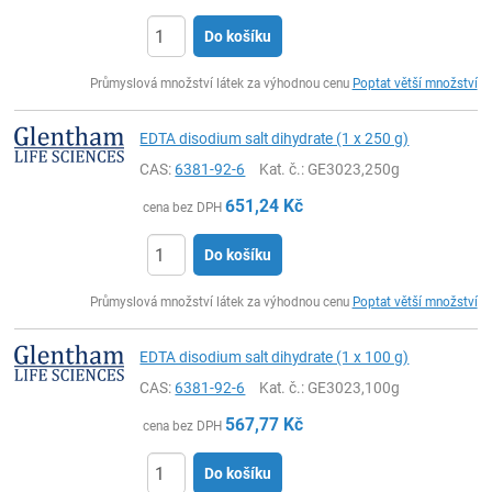
Do košíku
ks
Průmyslová množství látek za výhodnou cenu
Poptat větší množství
EDTA disodium salt dihydrate (1 x 250 g)
CAS:
6381-92-6
Kat. č.
: GE3023,250g
651,24
Kč
cena bez DPH
Do košíku
ks
Průmyslová množství látek za výhodnou cenu
Poptat větší množství
EDTA disodium salt dihydrate (1 x 100 g)
CAS:
6381-92-6
Kat. č.
: GE3023,100g
567,77
Kč
cena bez DPH
Do košíku