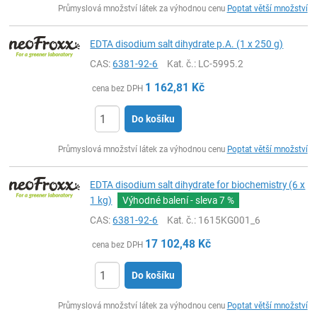
Průmyslová množství látek za výhodnou cenu
Poptat větší množství
EDTA disodium salt dihydrate p.A. (1 x 250 g)
CAS:
6381-92-6
Kat. č.
: LC-5995.2
1 162,81
Kč
cena bez DPH
Do košíku
ks
Průmyslová množství látek za výhodnou cenu
Poptat větší množství
EDTA disodium salt dihydrate for biochemistry (6 x
1 kg)
Výhodné balení - sleva
7 %
CAS:
6381-92-6
Kat. č.
: 1615KG001_6
17 102,48
Kč
cena bez DPH
Do košíku
ks
Průmyslová množství látek za výhodnou cenu
Poptat větší množství