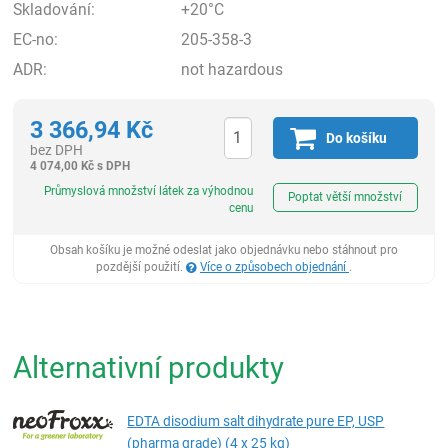
Skladování:
+20°C
EC-no:
205-358-3
ADR:
not hazardous
3 366,94
Kč
Do košíku
bez DPH
4 074,00
Kč
s DPH
ks
Průmyslová množství látek za výhodnou
Poptat větší množství
cenu
Obsah košíku je možné odeslat jako objednávku nebo stáhnout pro
pozdější použití.
Více o způsobech objednání
.
Alternativní produkty
EDTA disodium salt dihydrate pure EP, USP
(pharma grade) (4 x 25 kg)