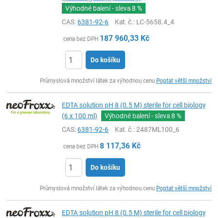
Výhodné balení - sleva
8 %
CAS:
6381-92-6
Kat. č.
: LC-5658.4_4
187 960,33
Kč
cena bez DPH
Do košíku
ks
Průmyslová množství látek za výhodnou cenu
Poptat větší množství
EDTA solution pH 8 (0.5 M) sterile for cell biology
(6 x 100 ml)
Výhodné balení - sleva
8 %
CAS:
6381-92-6
Kat. č.
: 2487ML100_6
8 117,36
Kč
cena bez DPH
Do košíku
ks
Průmyslová množství látek za výhodnou cenu
Poptat větší množství
EDTA solution pH 8 (0.5 M) sterile for cell biology