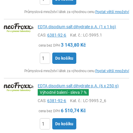
ks
Průmyslová množství látek za výhodnou cenu
Poptat větší množství
EDTA disodium salt dihydrate p.A. (1 x 1 kg)
CAS:
6381-92-6
Kat. č.
: LC-5995.1
3 143,80
Kč
cena bez DPH
Do košíku
ks
Průmyslová množství látek za výhodnou cenu
Poptat větší množství
EDTA disodium salt dihydrate p.A. (6 x 250 g)
Výhodné balení - sleva
7 %
CAS:
6381-92-6
Kat. č.
: LC-5995.2_6
6 510,74
Kč
cena bez DPH
Do košíku
ks