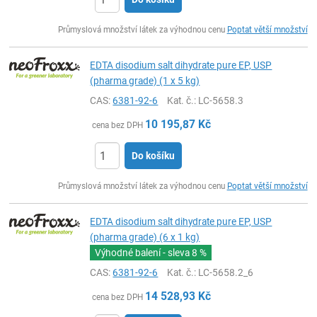
ks
Průmyslová množství látek za výhodnou cenu
Poptat větší množství
EDTA disodium salt dihydrate pure EP, USP
(pharma grade) (1 x 5 kg)
CAS:
6381-92-6
Kat. č.
: LC-5658.3
10 195,87
Kč
cena bez DPH
Do košíku
ks
Průmyslová množství látek za výhodnou cenu
Poptat větší množství
EDTA disodium salt dihydrate pure EP, USP
(pharma grade) (6 x 1 kg)
Výhodné balení - sleva
8 %
CAS:
6381-92-6
Kat. č.
: LC-5658.2_6
14 528,93
Kč
cena bez DPH