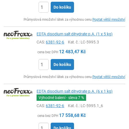
Do košíku
ks
Průmyslová množství látek za výhodnou cenu
Poptat větší množství
EDTA disodium salt dihydrate p.A. (1 x 5 kg)
CAS:
6381-92-6
Kat. č.
: LC-5995.3
12 483,47
Kč
cena bez DPH
Do košíku
ks
Průmyslová množství látek za výhodnou cenu
Poptat větší množství
EDTA disodium salt dihydrate p.A. (6 x 1 kg)
Výhodné balení - sleva
7 %
CAS:
6381-92-6
Kat. č.
: LC-5995.1_6
17 558,68
Kč
cena bez DPH
Do košíku