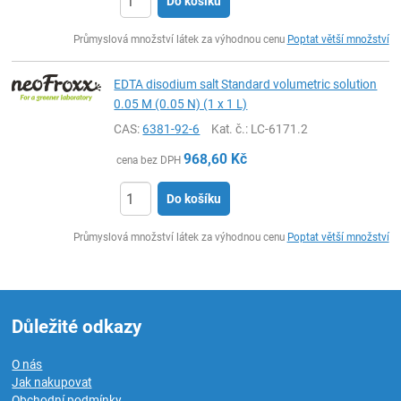
Do košíku
ks
Průmyslová množství látek za výhodnou cenu
Poptat větší množství
EDTA disodium salt Standard volumetric solution
0.05 M (0.05 N) (1 x 1 L)
CAS:
6381-92-6
Kat. č.
: LC-6171.2
968,60
Kč
cena bez DPH
Do košíku
ks
Průmyslová množství látek za výhodnou cenu
Poptat větší množství
Důležité odkazy
O nás
Jak nakupovat
Obchodní podmínky