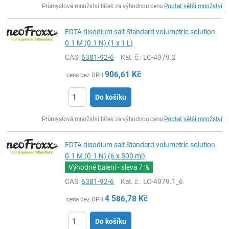
Průmyslová množství látek za výhodnou cenu
Poptat větší množství
EDTA disodium salt Standard volumetric solution
0.1 M (0.1 N) (1 x 1 L)
CAS:
6381-92-6
Kat. č.
: LC-4979.2
906,61
Kč
cena bez DPH
Do košíku
ks
Průmyslová množství látek za výhodnou cenu
Poptat větší množství
EDTA disodium salt Standard volumetric solution
0.1 M (0.1 N) (6 x 500 ml)
Výhodné balení - sleva
7 %
CAS:
6381-92-6
Kat. č.
: LC-4979.1_6
4 586,78
Kč
cena bez DPH
Do košíku