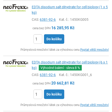
EDTA disodium salt dihydrate for cell biology (1 x 5
kg)
CAS:
6381-92-6
Kat. č.
: 1450KG005
16 285,95
Kč
cena bez DPH
Do košíku
ks
Průmyslová množství látek za výhodnou cenu
Poptat větší množství
EDTA disodium salt dihydrate for cell biology (6 x 1
kg)
Výhodné balení - sleva
8 %
CAS:
6381-92-6
Kat. č.
: 1450KG001_6
20 662,81
Kč
cena bez DPH
Do košíku
ks
Průmyslová množství látek za výhodnou cenu
Poptat větší množství