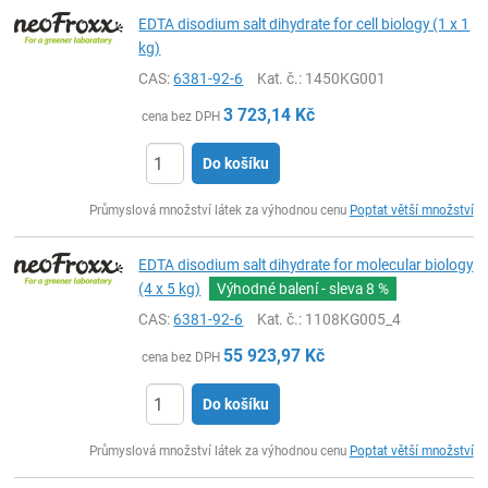
EDTA disodium salt dihydrate for cell biology (1 x 1
kg)
CAS:
6381-92-6
Kat. č.
: 1450KG001
3 723,14
Kč
cena bez DPH
Do košíku
ks
Průmyslová množství látek za výhodnou cenu
Poptat větší množství
EDTA disodium salt dihydrate for molecular biology
(4 x 5 kg)
Výhodné balení - sleva
8 %
CAS:
6381-92-6
Kat. č.
: 1108KG005_4
55 923,97
Kč
cena bez DPH
Do košíku
ks
Průmyslová množství látek za výhodnou cenu
Poptat větší množství