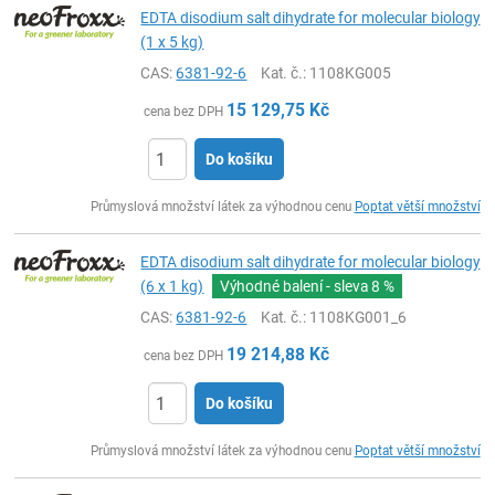
EDTA disodium salt dihydrate for molecular biology
(1 x 5 kg)
CAS:
6381-92-6
Kat. č.
: 1108KG005
15 129,75
Kč
cena bez DPH
Do košíku
ks
Průmyslová množství látek za výhodnou cenu
Poptat větší množství
EDTA disodium salt dihydrate for molecular biology
(6 x 1 kg)
Výhodné balení - sleva
8 %
CAS:
6381-92-6
Kat. č.
: 1108KG001_6
19 214,88
Kč
cena bez DPH
Do košíku
ks
Průmyslová množství látek za výhodnou cenu
Poptat větší množství