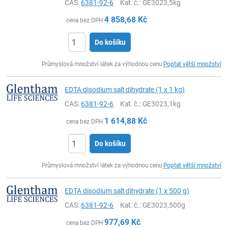
CAS:
6381-92-6
Kat. č.
: GE3023,5kg
4 858,68
Kč
cena bez DPH
Do košíku
ks
Průmyslová množství látek za výhodnou cenu
Poptat větší množství
EDTA disodium salt dihydrate (1 x 1 kg)
CAS:
6381-92-6
Kat. č.
: GE3023,1kg
1 614,88
Kč
cena bez DPH
Do košíku
ks
Průmyslová množství látek za výhodnou cenu
Poptat větší množství
EDTA disodium salt dihydrate (1 x 500 g)
CAS:
6381-92-6
Kat. č.
: GE3023,500g
977,69
Kč
cena bez DPH