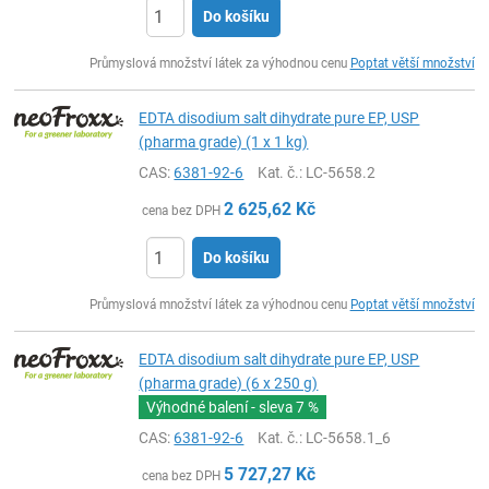
Do košíku
ks
Průmyslová množství látek za výhodnou cenu
Poptat větší množství
EDTA disodium salt dihydrate pure EP, USP
(pharma grade) (1 x 1 kg)
CAS:
6381-92-6
Kat. č.
: LC-5658.2
2 625,62
Kč
cena bez DPH
Do košíku
ks
Průmyslová množství látek za výhodnou cenu
Poptat větší množství
EDTA disodium salt dihydrate pure EP, USP
(pharma grade) (6 x 250 g)
Výhodné balení - sleva
7 %
CAS:
6381-92-6
Kat. č.
: LC-5658.1_6
5 727,27
Kč
cena bez DPH