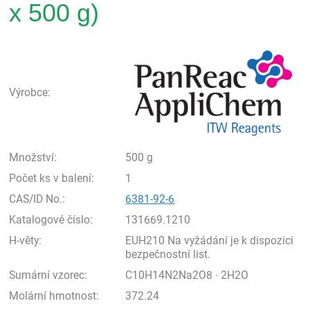
x 500 g)
Pan
Výrobce:
Množství:
500 g
Počet ks v balení:
1
CAS/ID No.:
6381-92-6
Katalogové číslo:
131669.1210
H-věty:
EUH210 Na vyžádání je k dispozici
bezpečnostní list.
Sumární vzorec:
C10H14N2Na2O8 · 2H2O
Molární hmotnost:
372.24