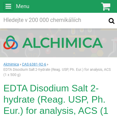
Menu
Ko
Vyhledávejte
Vyhledávání
ve více než
200 000
chemických látkách
Hledej
Alchimica
CAS 6381-92-6
EDTA Disodium Salt 2-hydrate (Reag. USP, Ph. Eur.) for analysis, ACS
(1 x 500 g)
EDTA Disodium Salt 2-
hydrate (Reag. USP, Ph.
Eur.) for analysis, ACS (1