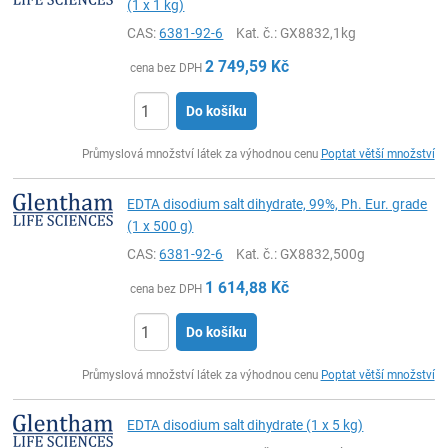
(1 x 1 kg)
CAS:
6381-92-6
Kat. č.
: GX8832,1kg
2 749,59
Kč
cena bez DPH
Do košíku
ks
Průmyslová množství látek za výhodnou cenu
Poptat větší množství
EDTA disodium salt dihydrate, 99%, Ph. Eur. grade
(1 x 500 g)
CAS:
6381-92-6
Kat. č.
: GX8832,500g
1 614,88
Kč
cena bez DPH
Do košíku
ks
Průmyslová množství látek za výhodnou cenu
Poptat větší množství
EDTA disodium salt dihydrate (1 x 5 kg)