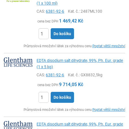
(1 x 100 ml)
CAS:
6381-92-6
Kat. č.
: 2487ML100
1 469,42
Kč
cena bez DPH
Do košíku
ks
Průmyslová množství látek za výhodnou cenu
Poptat větší množství
EDTA disodium salt dihydrate, 99%, Ph. Eur. grade
(1 x 5 kg)
CAS:
6381-92-6
Kat. č.
: GX8832,5kg
9 714,05
Kč
cena bez DPH
Do košíku
ks
Průmyslová množství látek za výhodnou cenu
Poptat větší množství
EDTA disodium salt dihydrate, 99%, Ph. Eur. grade