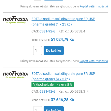
ks
Průmyslová množství látek za výhodnou cenu
Poptat větší množství
EDTA disodium salt dihydrate pure EP, USP
(pharma grade) (1 x 25 kg)
CAS:
6381-92-6
Kat. č.
: LC-5658.4
51 024,79
Kč
cena bez DPH
Do košíku
ks
Průmyslová množství látek za výhodnou cenu
Poptat větší množství
EDTA disodium salt dihydrate pure EP, USP
(pharma grade) (4 x 5 kg)
Výhodné balení - sleva
8 %
CAS:
6381-92-6
Kat. č.
: LC-5658.3_4
37 646,28
Kč
cena bez DPH
Do košíku