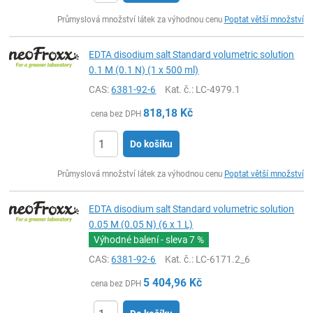
ks
Průmyslová množství látek za výhodnou cenu
Poptat větší množství
EDTA disodium salt Standard volumetric solution
0.1 M (0.1 N) (1 x 500 ml)
CAS:
6381-92-6
Kat. č.
: LC-4979.1
818,18
Kč
cena bez DPH
Do košíku
ks
Průmyslová množství látek za výhodnou cenu
Poptat větší množství
EDTA disodium salt Standard volumetric solution
0.05 M (0.05 N) (6 x 1 L)
Výhodné balení - sleva
7 %
CAS:
6381-92-6
Kat. č.
: LC-6171.2_6
5 404,96
Kč
cena bez DPH