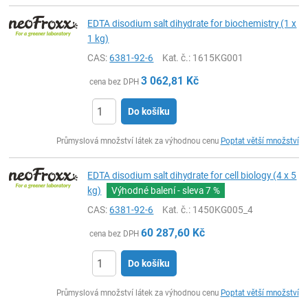
EDTA disodium salt dihydrate for biochemistry (1 x
1 kg)
CAS:
6381-92-6
Kat. č.
: 1615KG001
3 062,81
Kč
cena bez DPH
Do košíku
ks
Průmyslová množství látek za výhodnou cenu
Poptat větší množství
EDTA disodium salt dihydrate for cell biology (4 x 5
kg)
Výhodné balení - sleva
7 %
CAS:
6381-92-6
Kat. č.
: 1450KG005_4
60 287,60
Kč
cena bez DPH
Do košíku
ks
Průmyslová množství látek za výhodnou cenu
Poptat větší množství