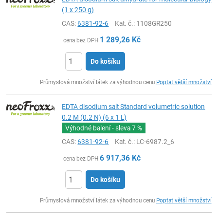
(1 x 250 g)
CAS:
6381-92-6
Kat. č.
: 1108GR250
1 289,26
Kč
cena bez DPH
Do košíku
ks
Průmyslová množství látek za výhodnou cenu
Poptat větší množství
EDTA disodium salt Standard volumetric solution
0.2 M (0.2 N) (6 x 1 L)
Výhodné balení - sleva
7 %
CAS:
6381-92-6
Kat. č.
: LC-6987.2_6
6 917,36
Kč
cena bez DPH
Do košíku
ks
Průmyslová množství látek za výhodnou cenu
Poptat větší množství