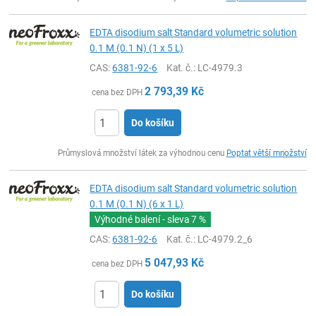
EDTA disodium salt Standard volumetric solution
0.1 M (0.1 N) (1 x 5 L)
CAS:
6381-92-6
Kat. č.
: LC-4979.3
2 793,39
Kč
cena bez DPH
Do košíku
ks
Průmyslová množství látek za výhodnou cenu
Poptat větší množství
EDTA disodium salt Standard volumetric solution
0.1 M (0.1 N) (6 x 1 L)
Výhodné balení - sleva
7 %
CAS:
6381-92-6
Kat. č.
: LC-4979.2_6
5 047,93
Kč
cena bez DPH
Do košíku
ks