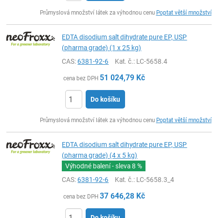
ks
Průmyslová množství látek za výhodnou cenu
Poptat větší množství
EDTA disodium salt dihydrate pure EP, USP
(pharma grade) (1 x 25 kg)
CAS:
6381-92-6
Kat. č.
: LC-5658.4
51 024,79
Kč
cena bez DPH
Do košíku
ks
Průmyslová množství látek za výhodnou cenu
Poptat větší množství
EDTA disodium salt dihydrate pure EP, USP
(pharma grade) (4 x 5 kg)
Výhodné balení - sleva
8 %
CAS:
6381-92-6
Kat. č.
: LC-5658.3_4
37 646,28
Kč
cena bez DPH
Do košíku