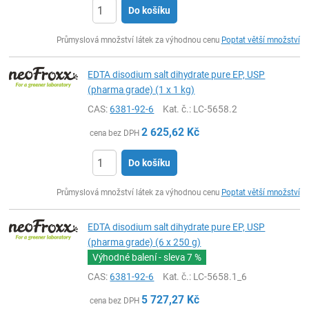
Do košíku
ks
Průmyslová množství látek za výhodnou cenu
Poptat větší množství
EDTA disodium salt dihydrate pure EP, USP
(pharma grade) (1 x 1 kg)
CAS:
6381-92-6
Kat. č.
: LC-5658.2
2 625,62
Kč
cena bez DPH
Do košíku
ks
Průmyslová množství látek za výhodnou cenu
Poptat větší množství
EDTA disodium salt dihydrate pure EP, USP
(pharma grade) (6 x 250 g)
Výhodné balení - sleva
7 %
CAS:
6381-92-6
Kat. č.
: LC-5658.1_6
5 727,27
Kč
cena bez DPH