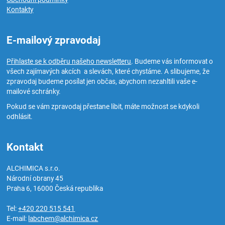
Kontakty
E-mailový zpravodaj
Přihlaste se k odběru našeho newsletteru
. Budeme vás informovat o
všech zajímavých akcích a slevách, které chystáme. A slibujeme, že
zpravodaj budeme posílat jen občas, abychom nezahltili vaše e-
mailové schránky.
Pokud se vám zpravodaj přestane líbit, máte možnost se kdykoli
odhlásit.
Kontakt
ALCHIMICA s.r.o.
Národní obrany 45
Praha 6
,
16000
Česká republika
Tel:
+420 220 515 541
E-mail:
labchem@alchimica.cz