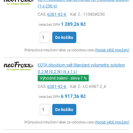
(1 x 250 g)
CAS:
6381-92-6
Kat. č.
: 1108GR250
1 289,26
Kč
cena bez DPH
Do košíku
ks
Průmyslová množství látek za výhodnou cenu
Poptat větší množství
EDTA disodium salt Standard volumetric solution
0.2 M (0.2 N) (6 x 1 L)
Výhodné balení - sleva
7 %
CAS:
6381-92-6
Kat. č.
: LC-6987.2_6
6 917,36
Kč
cena bez DPH
Do košíku
ks
Průmyslová množství látek za výhodnou cenu
Poptat větší množství