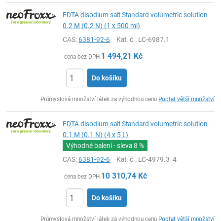
EDTA disodium salt Standard volumetric solution
0.2 M (0.2 N) (1 x 500 ml)
CAS:
6381-92-6
Kat. č.
: LC-6987.1
1 494,21
Kč
cena bez DPH
Do košíku
ks
Průmyslová množství látek za výhodnou cenu
Poptat větší množství
EDTA disodium salt Standard volumetric solution
0.1 M (0.1 N) (4 x 5 L)
Výhodné balení - sleva
8 %
CAS:
6381-92-6
Kat. č.
: LC-4979.3_4
10 310,74
Kč
cena bez DPH
Do košíku
ks
Průmyslová množství látek za výhodnou cenu
Poptat větší množství