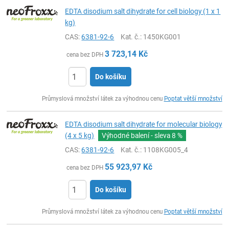
EDTA disodium salt dihydrate for cell biology (1 x 1
kg)
CAS:
6381-92-6
Kat. č.
: 1450KG001
3 723,14
Kč
cena bez DPH
Do košíku
ks
Průmyslová množství látek za výhodnou cenu
Poptat větší množství
EDTA disodium salt dihydrate for molecular biology
(4 x 5 kg)
Výhodné balení - sleva
8 %
CAS:
6381-92-6
Kat. č.
: 1108KG005_4
55 923,97
Kč
cena bez DPH
Do košíku
ks
Průmyslová množství látek za výhodnou cenu
Poptat větší množství