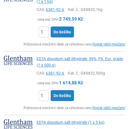
(1 x 1 kg)
CAS:
6381-92-6
Kat. č.
: GX8832,1kg
2 749,59
Kč
cena bez DPH
Do košíku
ks
Průmyslová množství látek za výhodnou cenu
Poptat větší množství
EDTA disodium salt dihydrate, 99%, Ph. Eur. grade
(1 x 500 g)
CAS:
6381-92-6
Kat. č.
: GX8832,500g
1 614,88
Kč
cena bez DPH
Do košíku
ks
Průmyslová množství látek za výhodnou cenu
Poptat větší množství
EDTA disodium salt dihydrate (1 x 5 kg)