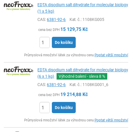
EDTA disodium salt dihydrate for molecular biology
(1 x 5 kg)
CAS:
6381-92-6
Kat. č.
: 1108KG005
15 129,75
Kč
cena bez DPH
Do košíku
ks
Průmyslová množství látek za výhodnou cenu
Poptat větší množství
EDTA disodium salt dihydrate for molecular biology
(6 x 1 kg)
Výhodné balení - sleva
8 %
CAS:
6381-92-6
Kat. č.
: 1108KG001_6
19 214,88
Kč
cena bez DPH
Do košíku
ks
Průmyslová množství látek za výhodnou cenu
Poptat větší množství