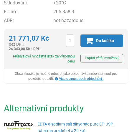
Skladování:
+20°C
EC-no:
205-358-3
ADR:
not hazardous
21 771,07
Kč
Do košíku
bez DPH
26 343,00
Kč
s DPH
ks
Průmyslová množství látek za výhodnou
Poptat větší množství
cenu
Obsah košíku je možné odeslat jako objednávku nebo stáhnout pro
pozdější použití.
Více o způsobech objednání
.
Alternativní produkty
EDTA disodium salt dihydrate pure EP, USP
(pharma grade) (4 x 25 kg)