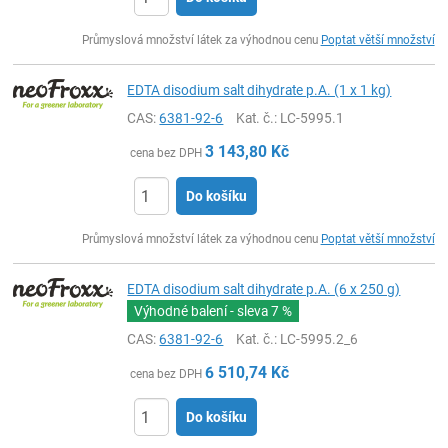
ks
Průmyslová množství látek za výhodnou cenu
Poptat větší množství
EDTA disodium salt dihydrate p.A. (1 x 1 kg)
CAS:
6381-92-6
Kat. č.
: LC-5995.1
3 143,80
Kč
cena bez DPH
Do košíku
ks
Průmyslová množství látek za výhodnou cenu
Poptat větší množství
EDTA disodium salt dihydrate p.A. (6 x 250 g)
Výhodné balení - sleva
7 %
CAS:
6381-92-6
Kat. č.
: LC-5995.2_6
6 510,74
Kč
cena bez DPH
Do košíku
ks