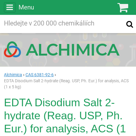
Menu
Ko
Vyhledávejte
Vyhledávání
ve více než
200 000
chemických látkách
Hledej
Alchimica
CAS 6381-92-6
EDTA Disodium Salt 2-hydrate (Reag. USP, Ph. Eur.) for analysis, ACS
(1 x 5 kg)
EDTA Disodium Salt 2-
hydrate (Reag. USP, Ph.
Eur.) for analysis, ACS (1