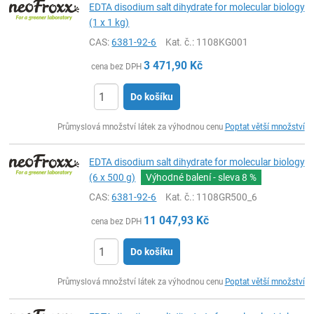
EDTA disodium salt dihydrate for molecular biology
(1 x 1 kg)
CAS:
6381-92-6
Kat. č.
: 1108KG001
3 471,90
Kč
cena bez DPH
Do košíku
ks
Průmyslová množství látek za výhodnou cenu
Poptat větší množství
EDTA disodium salt dihydrate for molecular biology
(6 x 500 g)
Výhodné balení - sleva
8 %
CAS:
6381-92-6
Kat. č.
: 1108GR500_6
11 047,93
Kč
cena bez DPH
Do košíku
ks
Průmyslová množství látek za výhodnou cenu
Poptat větší množství