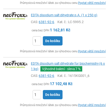
Průmyslová množství látek za výhodnou cenu
Poptat větší množství
EDTA disodium salt dihydrate p.A. (1 x 250 g)
CAS:
6381-92-6
Kat. č.
: LC-5995.2
1 162,81
Kč
cena bez DPH
Do košíku
ks
Průmyslová množství látek za výhodnou cenu
Poptat větší množství
EDTA disodium salt dihydrate for biochemistry (6 x
1 kg)
Výhodné balení - sleva
7 %
CAS:
6381-92-6
Kat. č.
: 1615KG001_6
17 102,48
Kč
cena bez DPH
Do košíku
ks
Průmyslová množství látek za výhodnou cenu
Poptat větší množství