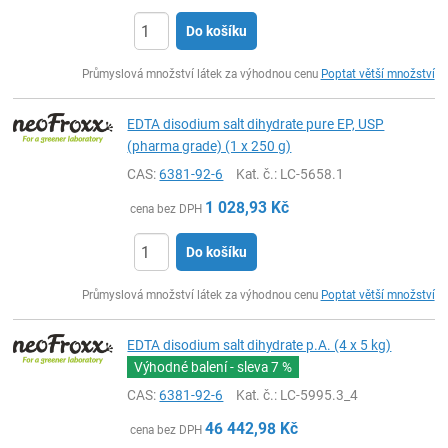
Do košíku
ks
Průmyslová množství látek za výhodnou cenu
Poptat větší množství
EDTA disodium salt dihydrate pure EP, USP
(pharma grade) (1 x 250 g)
CAS:
6381-92-6
Kat. č.
: LC-5658.1
1 028,93
Kč
cena bez DPH
Do košíku
ks
Průmyslová množství látek za výhodnou cenu
Poptat větší množství
EDTA disodium salt dihydrate p.A. (4 x 5 kg)
Výhodné balení - sleva
7 %
CAS:
6381-92-6
Kat. č.
: LC-5995.3_4
46 442,98
Kč
cena bez DPH