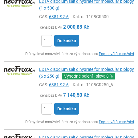
EDTA disodium salt dihydrate for molecular biology
(1 x 500 g)
CAS:
6381-92-6
Kat. č.
: 1108GR500
2 000,83
Kč
cena bez DPH
Do košíku
ks
Průmyslová množství látek za výhodnou cenu
Poptat větší množství
EDTA disodium salt dihydrate for molecular biology
(6 x 250 g)
Výhodné balení - sleva
8 %
CAS:
6381-92-6
Kat. č.
: 1108GR250_6
7 140,50
Kč
cena bez DPH
Do košíku
ks
Průmyslová množství látek za výhodnou cenu
Poptat větší množství
EDTA disodium salt dihydrate for molecular biology