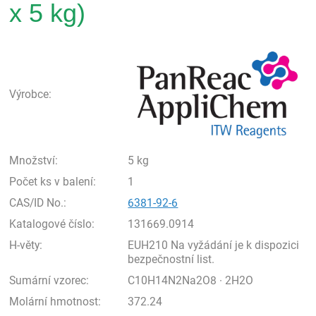
x 5 kg)
Pan
Výrobce:
Množství:
5 kg
Počet ks v balení:
1
CAS/ID No.:
6381-92-6
Katalogové číslo:
131669.0914
H-věty:
EUH210 Na vyžádání je k dispozici
bezpečnostní list.
Sumární vzorec:
C10H14N2Na2O8 · 2H2O
Molární hmotnost:
372.24