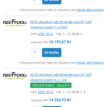
ks
Průmyslová množství látek za výhodnou cenu
Poptat větší množství
EDTA disodium salt dihydrate pure EP, USP
(pharma grade) (1 x 5 kg)
CAS:
6381-92-6
Kat. č.
: LC-5658.3
10 195,87
Kč
cena bez DPH
Do košíku
ks
Průmyslová množství látek za výhodnou cenu
Poptat větší množství
EDTA disodium salt dihydrate pure EP, USP
(pharma grade) (6 x 1 kg)
Výhodné balení - sleva
8 %
CAS:
6381-92-6
Kat. č.
: LC-5658.2_6
14 528,93
Kč
cena bez DPH