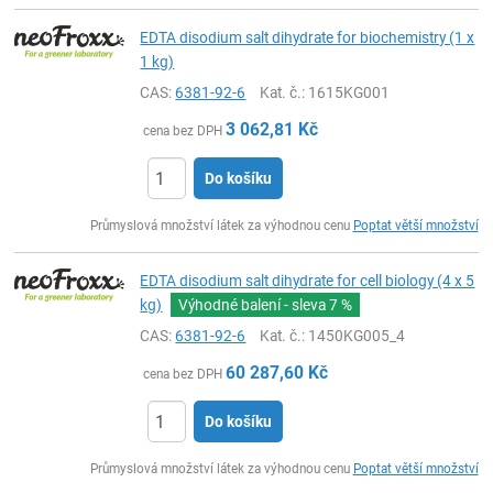
EDTA disodium salt dihydrate for biochemistry (1 x
1 kg)
CAS:
6381-92-6
Kat. č.
: 1615KG001
3 062,81
Kč
cena bez DPH
Do košíku
ks
Průmyslová množství látek za výhodnou cenu
Poptat větší množství
EDTA disodium salt dihydrate for cell biology (4 x 5
kg)
Výhodné balení - sleva
7 %
CAS:
6381-92-6
Kat. č.
: 1450KG005_4
60 287,60
Kč
cena bez DPH
Do košíku
ks
Průmyslová množství látek za výhodnou cenu
Poptat větší množství