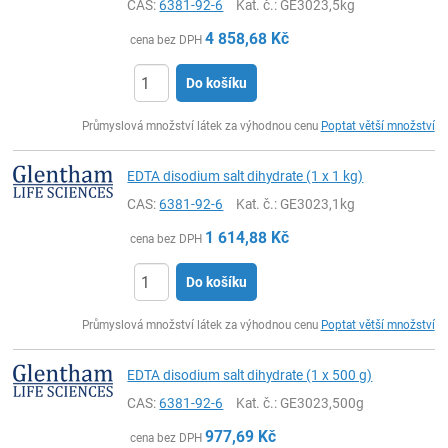
CAS:
6381-92-6
Kat. č.
: GE3023,5kg
4 858,68
Kč
cena bez DPH
Do košíku
ks
Průmyslová množství látek za výhodnou cenu
Poptat větší množství
EDTA disodium salt dihydrate (1 x 1 kg)
CAS:
6381-92-6
Kat. č.
: GE3023,1kg
1 614,88
Kč
cena bez DPH
Do košíku
ks
Průmyslová množství látek za výhodnou cenu
Poptat větší množství
EDTA disodium salt dihydrate (1 x 500 g)
CAS:
6381-92-6
Kat. č.
: GE3023,500g
977,69
Kč
cena bez DPH