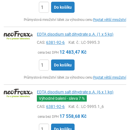
Do košíku
ks
Průmyslová množství látek za výhodnou cenu
Poptat větší množství
EDTA disodium salt dihydrate p.A. (1 x 5 kg)
CAS:
6381-92-6
Kat. č.
: LC-5995.3
12 483,47
Kč
cena bez DPH
Do košíku
ks
Průmyslová množství látek za výhodnou cenu
Poptat větší množství
EDTA disodium salt dihydrate p.A. (6 x 1 kg)
Výhodné balení - sleva
7 %
CAS:
6381-92-6
Kat. č.
: LC-5995.1_6
17 558,68
Kč
cena bez DPH
Do košíku