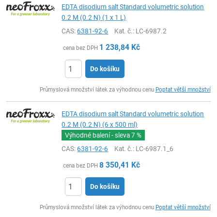
EDTA disodium salt Standard volumetric solution
0.2 M (0.2 N) (1 x 1 L)
CAS:
6381-92-6
Kat. č.
: LC-6987.2
1 238,84
Kč
cena bez DPH
Do košíku
ks
Průmyslová množství látek za výhodnou cenu
Poptat větší množství
EDTA disodium salt Standard volumetric solution
0.2 M (0.2 N) (6 x 500 ml)
Výhodné balení - sleva
7 %
CAS:
6381-92-6
Kat. č.
: LC-6987.1_6
8 350,41
Kč
cena bez DPH
Do košíku
ks
Průmyslová množství látek za výhodnou cenu
Poptat větší množství