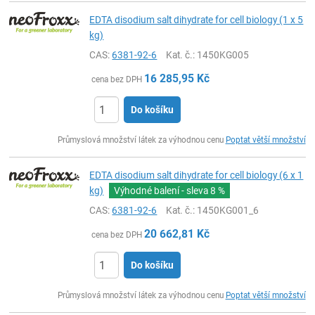
EDTA disodium salt dihydrate for cell biology (1 x 5
kg)
CAS:
6381-92-6
Kat. č.
: 1450KG005
16 285,95
Kč
cena bez DPH
Do košíku
ks
Průmyslová množství látek za výhodnou cenu
Poptat větší množství
EDTA disodium salt dihydrate for cell biology (6 x 1
kg)
Výhodné balení - sleva
8 %
CAS:
6381-92-6
Kat. č.
: 1450KG001_6
20 662,81
Kč
cena bez DPH
Do košíku
ks
Průmyslová množství látek za výhodnou cenu
Poptat větší množství