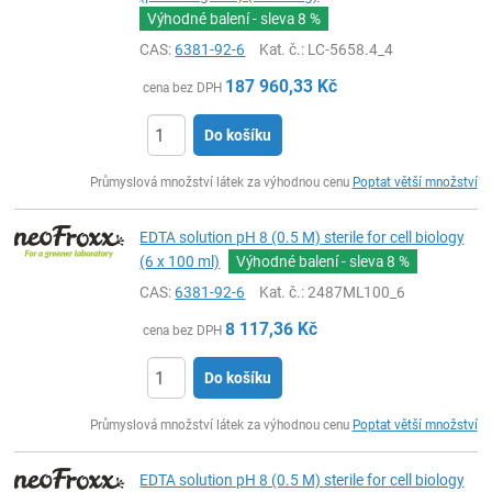
Výhodné balení - sleva
8 %
CAS:
6381-92-6
Kat. č.
: LC-5658.4_4
187 960,33
Kč
cena bez DPH
Do košíku
ks
Průmyslová množství látek za výhodnou cenu
Poptat větší množství
EDTA solution pH 8 (0.5 M) sterile for cell biology
(6 x 100 ml)
Výhodné balení - sleva
8 %
CAS:
6381-92-6
Kat. č.
: 2487ML100_6
8 117,36
Kč
cena bez DPH
Do košíku
ks
Průmyslová množství látek za výhodnou cenu
Poptat větší množství
EDTA solution pH 8 (0.5 M) sterile for cell biology