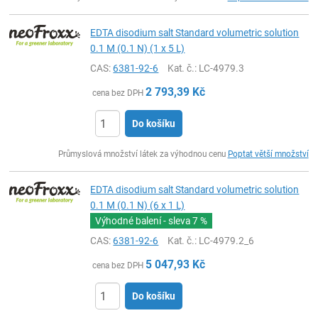
EDTA disodium salt Standard volumetric solution
0.1 M (0.1 N) (1 x 5 L)
CAS:
6381-92-6
Kat. č.
: LC-4979.3
2 793,39
Kč
cena bez DPH
Do košíku
ks
Průmyslová množství látek za výhodnou cenu
Poptat větší množství
EDTA disodium salt Standard volumetric solution
0.1 M (0.1 N) (6 x 1 L)
Výhodné balení - sleva
7 %
CAS:
6381-92-6
Kat. č.
: LC-4979.2_6
5 047,93
Kč
cena bez DPH
Do košíku
ks