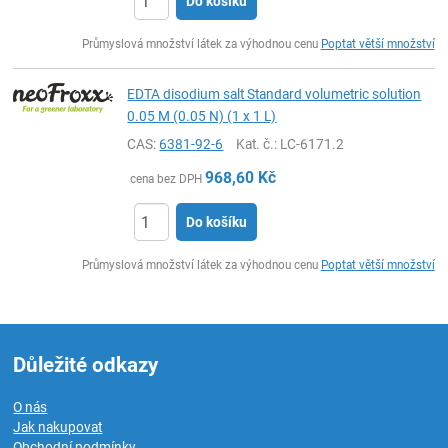
Do košíku
ks
Průmyslová množství látek za výhodnou cenu
Poptat větší množství
EDTA disodium salt Standard volumetric solution
0.05 M (0.05 N) (1 x 1 L)
CAS:
6381-92-6
Kat. č.
: LC-6171.2
968,60
Kč
cena bez DPH
Do košíku
ks
Průmyslová množství látek za výhodnou cenu
Poptat větší množství
Důležité odkazy
O nás
Jak nakupovat
Obchodní podmínky