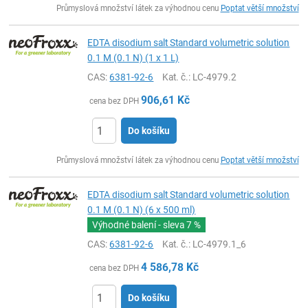
Průmyslová množství látek za výhodnou cenu
Poptat větší množství
EDTA disodium salt Standard volumetric solution
0.1 M (0.1 N) (1 x 1 L)
CAS:
6381-92-6
Kat. č.
: LC-4979.2
906,61
Kč
cena bez DPH
Do košíku
ks
Průmyslová množství látek za výhodnou cenu
Poptat větší množství
EDTA disodium salt Standard volumetric solution
0.1 M (0.1 N) (6 x 500 ml)
Výhodné balení - sleva
7 %
CAS:
6381-92-6
Kat. č.
: LC-4979.1_6
4 586,78
Kč
cena bez DPH
Do košíku