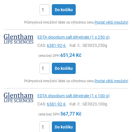
Do košíku
ks
Průmyslová množství látek za výhodnou cenu
Poptat větší množství
EDTA disodium salt dihydrate (1 x 250 g)
CAS:
6381-92-6
Kat. č.
: GE3023,250g
651,24
Kč
cena bez DPH
Do košíku
ks
Průmyslová množství látek za výhodnou cenu
Poptat větší množství
EDTA disodium salt dihydrate (1 x 100 g)
CAS:
6381-92-6
Kat. č.
: GE3023,100g
567,77
Kč
cena bez DPH
Do košíku