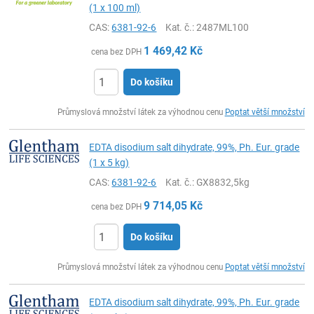
(1 x 100 ml)
CAS:
6381-92-6
Kat. č.
: 2487ML100
1 469,42
Kč
cena bez DPH
Do košíku
ks
Průmyslová množství látek za výhodnou cenu
Poptat větší množství
EDTA disodium salt dihydrate, 99%, Ph. Eur. grade
(1 x 5 kg)
CAS:
6381-92-6
Kat. č.
: GX8832,5kg
9 714,05
Kč
cena bez DPH
Do košíku
ks
Průmyslová množství látek za výhodnou cenu
Poptat větší množství
EDTA disodium salt dihydrate, 99%, Ph. Eur. grade