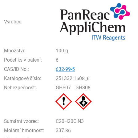
Pan
Výrobce:
Množství:
100 g
Počet ks v balení:
6
CAS/ID No.:
632-99-5
Katalogové číslo:
251332.1608_6
Nebezpečnost:
GHS07
GHS08
Sumární vzorec:
C20H20ClN3
Molární hmotnost:
337.86