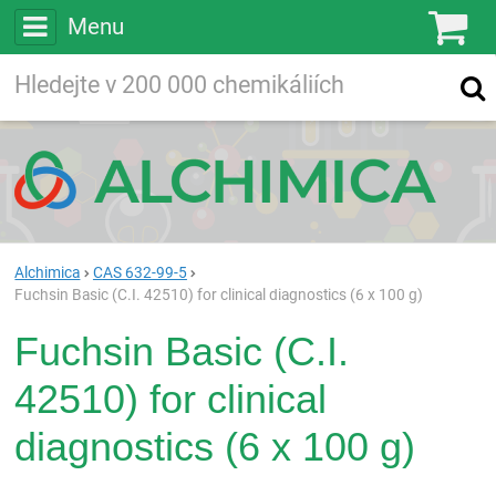
Menu
Ko
Vyhledávejte
Vyhledávání
ve více než
200 000
chemických látkách
Hledej
Alchimica
CAS 632-99-5
Fuchsin Basic (C.I. 42510) for clinical diagnostics (6 x 100 g)
Fuchsin Basic (C.I.
42510) for clinical
diagnostics (6 x 100 g)