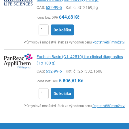
CAS:
632-99-5
Kat. č.
: GT2169,5g
644,63
Kč
cena bez DPH
Do košíku
ks
Průmyslová množství látek za výhodnou cenu
Poptat větší množství
Fuchsin Basic (C.I. 42510) for clinical diagnostics
(1 x 100 g)
CAS:
632-99-5
Kat. č.
: 251332.1608
5 806,61
Kč
cena bez DPH
Do košíku
ks
Průmyslová množství látek za výhodnou cenu
Poptat větší množství