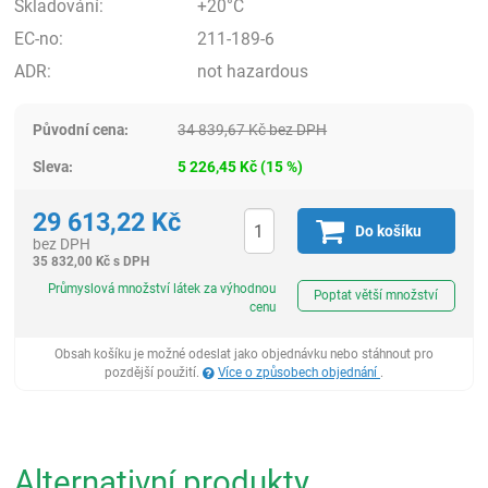
Skladování:
+20°C
EC-no:
211-189-6
ADR:
not hazardous
Původní cena:
34 839,67
Kč
bez DPH
Sleva:
5 226,45
Kč
(
15
%)
29 613,22
Kč
Do košíku
bez DPH
35 832,00
Kč
s DPH
ks
Průmyslová množství látek za výhodnou
Poptat větší množství
cenu
Obsah košíku je možné odeslat jako objednávku nebo stáhnout pro
pozdější použití.
Více o způsobech objednání
.
Alternativní produkty