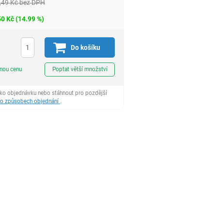
,49
Kč
bez DPH
50
Kč
(
14.99
%)
H
Do košíku
ks
dnou cenu
Poptat větší množství
ako objednávku nebo stáhnout pro pozdější
 o způsobech objednání
.