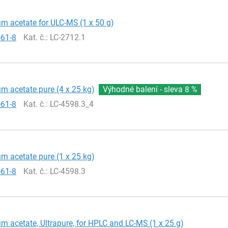
 acetate for ULC-MS (1 x 50 g)
-61-8
Kat. č.
: LC-2712.1
 acetate pure (4 x 25 kg)
Výhodné balení - sleva
8 %
-61-8
Kat. č.
: LC-4598.3_4
 acetate pure (1 x 25 kg)
-61-8
Kat. č.
: LC-4598.3
acetate, Ultrapure, for HPLC and LC-MS (1 x 25 g)