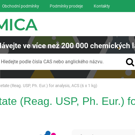
Obchodní podmínky
Podmínky prodeje
Kontakty
ávejte
ve více než
200 000
chemických l
Vyhledávání
Hledejte podle čísla CAS nebo anglického názvu.
te (Reag. USP, Ph. Eur.) for analysis, ACS (6 x 1 kg)
e (Reag. USP, Ph. Eur.) fo
Panreac AppliChem