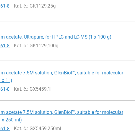
-61-8
Kat. č.
: GK1129,25g
acetate, Ultrapure, for HPLC and LC-MS (1 x 100 g)
-61-8
Kat. č.
: GK1129,100g
acetate 7.5M solution, GlenBiol™, suitable for molecular
 x 1 l)
-61-8
Kat. č.
: GX5459,1l
acetate 7.5M solution, GlenBiol™, suitable for molecular
1 x 250 ml)
-61-8
Kat. č.
: GX5459,250ml