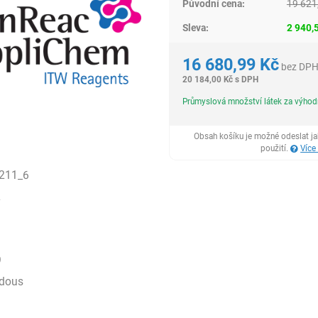
Původní cena:
19 621
Sleva:
2 940,
16 680,99
Kč
bez DP
20 184,00
Kč
s DPH
Průmyslová množství látek za výho
Obsah košíku je možné odeslat j
použití.
Více
211_6
2
9
rdous