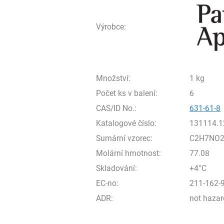
Výrobce:
Množství:
1 kg
Počet ks v balení:
6
CAS/ID No.:
631-61-8
Katalogové číslo:
131114.1
Sumární vzorec:
C2H7NO
Molární hmotnost:
77.08
Skladování:
+4°C
EC-no:
211-162-
ADR:
not haza