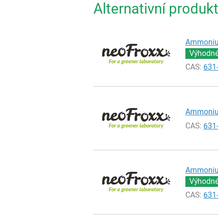
Alternativní produk
Ammonium
Výhodné 
CAS:
631
Ammonium
CAS:
631
Ammonium
Výhodné 
CAS:
631