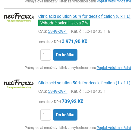
Průmyslová množství látek za výhodnou cenu
Poptat větší množství
Citric acid solution 50 % for decalcification (6 x 1 L)
Výhodné balení - sleva
7 %
CAS:
5949-29-1
Kat. č.
: LC-10405.1_6
3 971,90
Kč
cena bez DPH
Do košíku
ks
Průmyslová množství látek za výhodnou cenu
Poptat větší množství
Citric acid solution 50 % for decalcification (1 x 1 L)
CAS:
5949-29-1
Kat. č.
: LC-10405.1
709,92
Kč
cena bez DPH
Do košíku
ks
Průmyslová množství látek za výhodnou cenu
Poptat větší množství