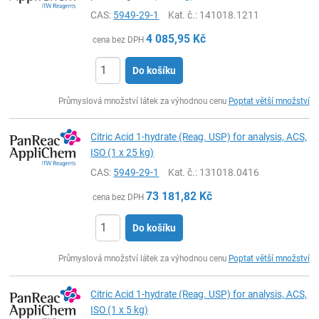
CAS:
5949-29-1
Kat. č.
: 141018.1211
4 085,95
Kč
cena bez DPH
Do košíku
ks
Průmyslová množství látek za výhodnou cenu
Poptat větší množství
Citric Acid 1-hydrate (Reag. USP) for analysis, ACS,
ISO (1 x 25 kg)
CAS:
5949-29-1
Kat. č.
: 131018.0416
73 181,82
Kč
cena bez DPH
Do košíku
ks
Průmyslová množství látek za výhodnou cenu
Poptat větší množství
Citric Acid 1-hydrate (Reag. USP) for analysis, ACS,
ISO (1 x 5 kg)