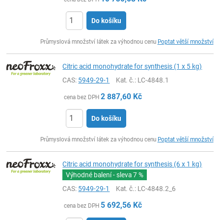
Do košíku
ks
Průmyslová množství látek za výhodnou cenu
Poptat větší množství
Citric acid monohydrate for synthesis (1 x 5 kg)
CAS:
5949-29-1
Kat. č.
: LC-4848.1
2 887,60
Kč
cena bez DPH
Do košíku
ks
Průmyslová množství látek za výhodnou cenu
Poptat větší množství
Citric acid monohydrate for synthesis (6 x 1 kg)
Výhodné balení - sleva
7 %
CAS:
5949-29-1
Kat. č.
: LC-4848.2_6
5 692,56
Kč
cena bez DPH