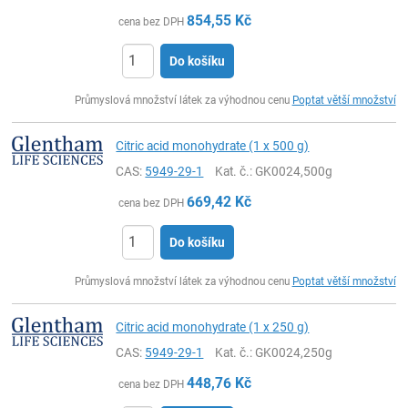
854,55
Kč
cena bez DPH
Do košíku
ks
Průmyslová množství látek za výhodnou cenu
Poptat větší množství
Citric acid monohydrate (1 x 500 g)
CAS:
5949-29-1
Kat. č.
: GK0024,500g
669,42
Kč
cena bez DPH
Do košíku
ks
Průmyslová množství látek za výhodnou cenu
Poptat větší množství
Citric acid monohydrate (1 x 250 g)
CAS:
5949-29-1
Kat. č.
: GK0024,250g
448,76
Kč
cena bez DPH