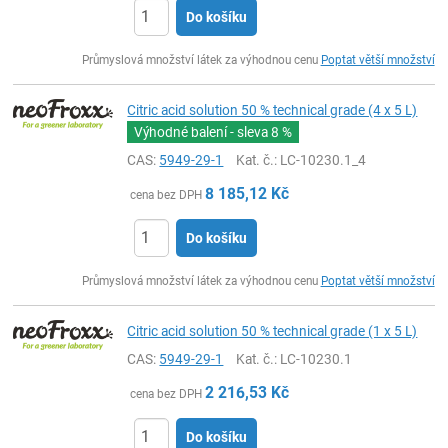
Do košíku
ks
Průmyslová množství látek za výhodnou cenu
Poptat větší množství
Citric acid solution 50 % technical grade (4 x 5 L)
Výhodné balení - sleva
8 %
CAS:
5949-29-1
Kat. č.
: LC-10230.1_4
8 185,12
Kč
cena bez DPH
Do košíku
ks
Průmyslová množství látek za výhodnou cenu
Poptat větší množství
Citric acid solution 50 % technical grade (1 x 5 L)
CAS:
5949-29-1
Kat. č.
: LC-10230.1
2 216,53
Kč
cena bez DPH
Do košíku