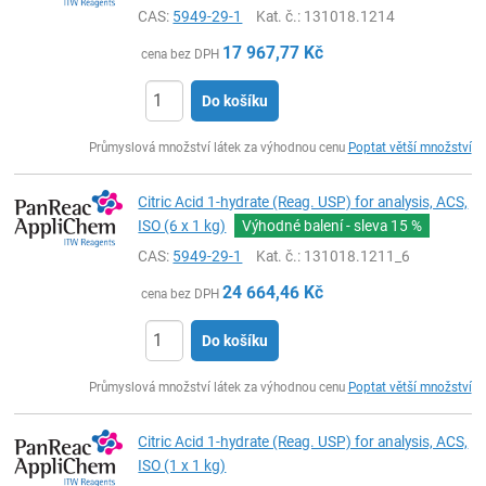
CAS:
5949-29-1
Kat. č.
: 131018.1214
17 967,77
Kč
cena bez DPH
Do košíku
ks
Průmyslová množství látek za výhodnou cenu
Poptat větší množství
Citric Acid 1-hydrate (Reag. USP) for analysis, ACS,
ISO (6 x 1 kg)
Výhodné balení - sleva
15 %
CAS:
5949-29-1
Kat. č.
: 131018.1211_6
24 664,46
Kč
cena bez DPH
Do košíku
ks
Průmyslová množství látek za výhodnou cenu
Poptat větší množství
Citric Acid 1-hydrate (Reag. USP) for analysis, ACS,
ISO (1 x 1 kg)