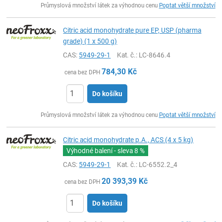
Průmyslová množství látek za výhodnou cenu
Poptat větší množství
Citric acid monohydrate pure EP, USP (pharma
grade) (1 x 500 g)
CAS:
5949-29-1
Kat. č.
: LC-8646.4
784,30
Kč
cena bez DPH
Do košíku
ks
Průmyslová množství látek za výhodnou cenu
Poptat větší množství
Citric acid monohydrate p.A., ACS (4 x 5 kg)
Výhodné balení - sleva
8 %
CAS:
5949-29-1
Kat. č.
: LC-6552.2_4
20 393,39
Kč
cena bez DPH
Do košíku
ks