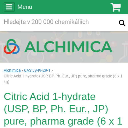
Menu
Ko
Vyhledávejte
Vyhledávání
ve více než
200 000
chemických látkách
Hledej
Alchimica
CAS 5949-29-1
Citric Acid 1-hydrate (USP, BP, Ph. Eur., JP) pure, pharma grade (6 x 1
kg)
Citric Acid 1-hydrate
(USP, BP, Ph. Eur., JP)
pure, pharma grade (6 x 1