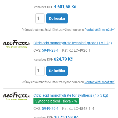
4 601,65
Kč
cena bez DPH
Do košíku
ks
Průmyslová množství látek za výhodnou cenu
Poptat větší množství
Citric acid monohydrate technical grade (1 x 1 kg)
CAS:
5949-29-1
Kat. č.
: LC-4926.1
824,79
Kč
cena bez DPH
Do košíku
ks
Průmyslová množství látek za výhodnou cenu
Poptat větší množství
Citric acid monohydrate for synthesis (4 x 5 kg)
Výhodné balení - sleva
7 %
CAS:
5949-29-1
Kat. č.
: LC-4848.1_4
10 730,58
Kč
cena bez DPH