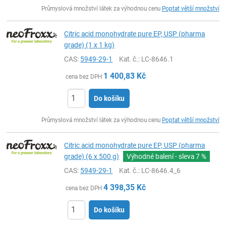
ks
Průmyslová množství látek za výhodnou cenu
Poptat větší množství
Citric acid monohydrate pure EP, USP (pharma
grade) (1 x 1 kg)
CAS:
5949-29-1
Kat. č.
: LC-8646.1
1 400,83
Kč
cena bez DPH
Do košíku
ks
Průmyslová množství látek za výhodnou cenu
Poptat větší množství
Citric acid monohydrate pure EP, USP (pharma
grade) (6 x 500 g)
Výhodné balení - sleva
7 %
CAS:
5949-29-1
Kat. č.
: LC-8646.4_6
4 398,35
Kč
cena bez DPH
Do košíku
ks