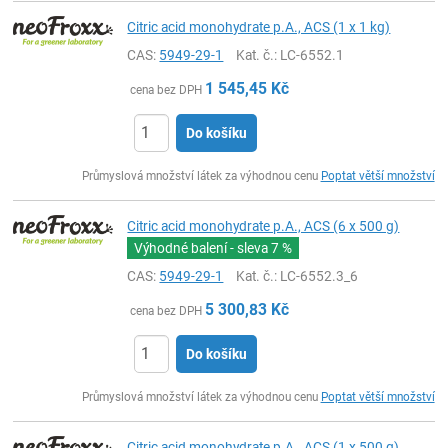
Citric acid monohydrate p.A., ACS (1 x 1 kg)
CAS:
5949-29-1
Kat. č.
: LC-6552.1
1 545,45
Kč
cena bez DPH
Do košíku
ks
Průmyslová množství látek za výhodnou cenu
Poptat větší množství
Citric acid monohydrate p.A., ACS (6 x 500 g)
Výhodné balení - sleva
7 %
CAS:
5949-29-1
Kat. č.
: LC-6552.3_6
5 300,83
Kč
cena bez DPH
Do košíku
ks
Průmyslová množství látek za výhodnou cenu
Poptat větší množství
Citric acid monohydrate p.A., ACS (1 x 500 g)