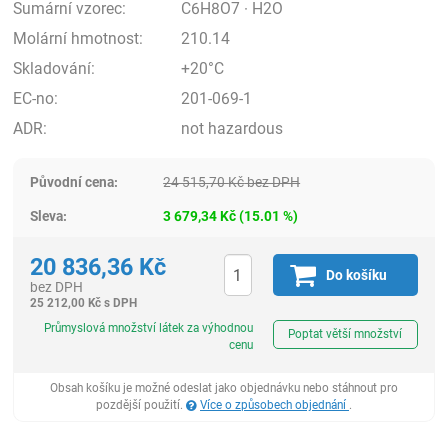
Sumární vzorec:
C6H8O7 · H2O
Molární hmotnost:
210.14
Skladování:
+20°C
EC-no:
201-069-1
ADR:
not hazardous
Původní cena:
24 515,70
Kč
bez DPH
Sleva:
3 679,34
Kč
(
15.01
%)
20 836,36
Kč
Do košíku
bez DPH
25 212,00
Kč
s DPH
ks
Průmyslová množství látek za výhodnou
Poptat větší množství
cenu
Obsah košíku je možné odeslat jako objednávku nebo stáhnout pro
pozdější použití.
Více o způsobech objednání
.