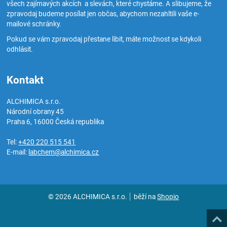
všech zajímavých akcích a slevách, které chystáme. A slibujeme, že
zpravodaj budeme posílat jen občas, abychom nezahltili vaše e-
mailové schránky.
Pokud se vám zpravodaj přestane líbit, máte možnost se kdykoli
odhlásit.
Kontakt
ALCHIMICA s.r.o.
Národní obrany 45
Praha 6
,
16000
Česká republika
Tel:
+420 220 515 541
E-mail:
labchem@alchimica.cz
© 2026 ALCHIMICA s.r.o.
běží na
Shopio
Naho