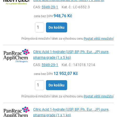
CAS:
5949-29-1
Kat. č.
: LC-6552.3
948,76
Kč
cena bez DPH
Do košíku
ks
Průmyslová množství látek za výhodnou cenu
Poptat větší množství
Citric Acid 1-hydrate (USP, BP, Ph. Eur., JP) pure,
pharma grade (1 x 5 kg)
CAS:
5949-29-1
Kat. č.
: 141018.1214
12 952,07
Kč
cena bez DPH
Do košíku
ks
Průmyslová množství látek za výhodnou cenu
Poptat větší množství
Citric Acid 1-hydrate (USP, BP, Ph. Eur., JP) pure,
pharma grade (1 x 1 kg)