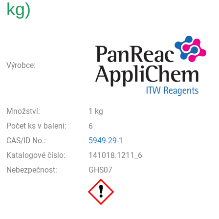
kg)
Pan
Výrobce:
Množství:
1 kg
Počet ks v balení:
6
CAS/ID No.:
5949-29-1
Katalogové číslo:
141018.1211_6
Nebezpečnost:
GHS07